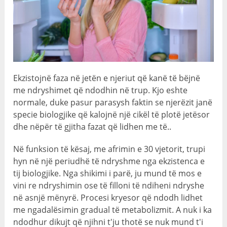
Ekzistojnë faza në jetën e njeriut që kanë të bëjnë
me ndryshimet që ndodhin në trup. Kjo eshte
normale, duke pasur parasysh faktin se njerëzit janë
specie biologjike që kalojnë një cikël të plotë jetësor
dhe nëpër të gjitha fazat që lidhen me të..
Në funksion të kësaj, me afrimin e 30 vjetorit, trupi
hyn në një periudhë të ndryshme nga ekzistenca e
tij biologjike. Nga shikimi i parë, ju mund të mos e
vini re ndryshimin ose të filloni të ndiheni ndryshe
në asnjë mënyrë. Procesi kryesor që ndodh lidhet
me ngadalësimin gradual të metabolizmit. A nuk i ka
ndodhur dikujt që njihni t'ju thotë se nuk mund t'i