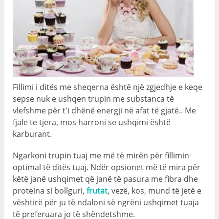
Fillimi i ditës me sheqerna është një zgjedhje e keqe
sepse nuk e ushqen trupin me substanca të
vlefshme për t'i dhënë energji në afat të gjatë.. Me
fjale te tjera, mos harroni se ushqimi është
karburant.
Ngarkoni trupin tuaj me më të mirën për fillimin
optimal të ditës tuaj. Ndër opsionet më të mira për
këtë janë ushqimet që janë të pasura me fibra dhe
proteina si bollguri,
frutat
, vezë, kos, mund të jetë e
vështirë për ju të ndaloni së ngrëni ushqimet tuaja
të preferuara jo të shëndetshme.