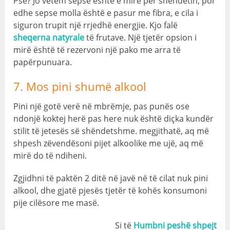
Pse? Jo vetëm sepse është e mirë për shëndetin, por
edhe sepse molla është e pasur me fibra, e cila i
siguron trupit një rrjedhë energjie. Kjo falë
sheqerna natyrale
të frutave. Një tjetër opsion i
mirë është të rezervoni një pako me arra të
papërpunuara.
7. Mos pini shumë alkool
Pini një gotë verë në mbrëmje, pas punës ose
ndonjë koktej herë pas here nuk është diçka kundër
stilit të jetesës së shëndetshme. megjithatë, aq më
shpesh zëvendësoni pijet alkoolike me ujë, aq më
mirë do të ndiheni.
Zgjidhni të paktën 2 ditë në javë në të cilat nuk pini
alkool, dhe gjatë pjesës tjetër të kohës konsumoni
pije cilësore me masë.
Si të
Humbni peshë shpejt