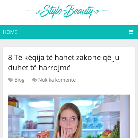
HOME
8 Të këqija të hahet zakone që ju
duhet të harrojmë
Blog
Nuk ka komente