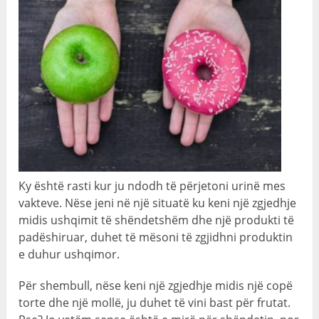
Ky është rasti kur ju ndodh të përjetoni urinë mes
vakteve. Nëse jeni në një situatë ku keni një zgjedhje
midis ushqimit të shëndetshëm dhe një produkti të
padëshiruar, duhet të mësoni të zgjidhni produktin
e duhur ushqimor.
Për shembull, nëse keni një zgjedhje midis një copë
torte dhe një mollë, ju duhet të vini bast për frutat.