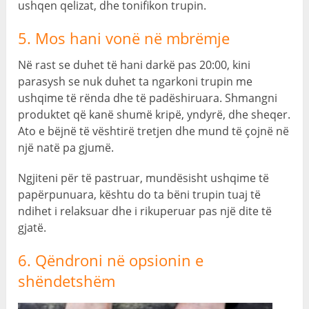
ushqen qelizat, dhe tonifikon trupin.
5. Mos hani vonë në mbrëmje
Në rast se duhet të hani darkë pas 20:00, kini
parasysh se nuk duhet ta ngarkoni trupin me
ushqime të rënda dhe të padëshiruara. Shmangni
produktet që kanë shumë kripë, yndyrë, dhe sheqer.
Ato e bëjnë të vështirë tretjen dhe mund të çojnë në
një natë pa gjumë.
Ngjiteni për të pastruar, mundësisht ushqime të
papërpunuara, kështu do ta bëni trupin tuaj të
ndihet i relaksuar dhe i rikuperuar pas një dite të
gjatë.
6. Qëndroni në opsionin e
shëndetshëm