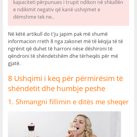
kapaciteti përpunues i trupit ndikon në shkallën
e ndikimit negativ që kanë ushqimet e
dëmshme tek ne..
Në këtë artikull do t'ju japim pak më shumë
informacion rreth 8 nga zakonet më të këqija të të
ngrënit që duhet të harroni nëse dëshironi të
qëndroni të shëndetshëm dhe tërheqës për më
gjatë.
8 Ushqimi i keq për përmirësim të
shëndetit dhe humbje peshe
1. Shmangni fillimin e ditës me sheqer