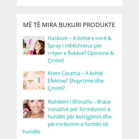
MË TË MIRA BUKURI PRODUKTE
Haskovit – A është e mirë &
Spray i mbështetur për
rritjen e flokëve? Opinione &
Çmimi!
Krem Carattia – A është
Efektive? Shqyrtime dhe
Çmimi?
Rishikimi i RhinoFix – Brace
inovative për formësimin e
hundës për korrigjimin dhe
përmirësimin e formës së
hundës