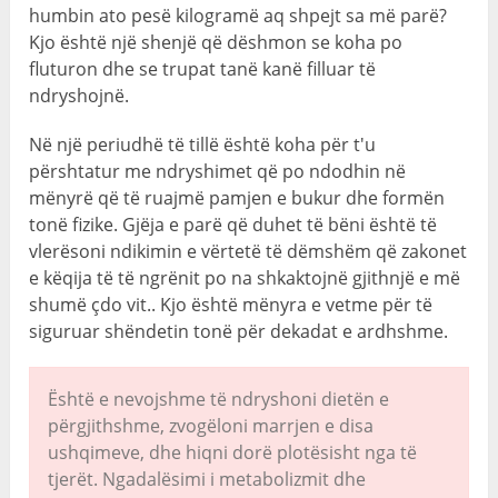
humbin ato pesë kilogramë aq shpejt sa më parë?
Kjo është një shenjë që dëshmon se koha po
fluturon dhe se trupat tanë kanë filluar të
ndryshojnë.
Në një periudhë të tillë është koha për t'u
përshtatur me ndryshimet që po ndodhin në
mënyrë që të ruajmë pamjen e bukur dhe formën
tonë fizike. Gjëja e parë që duhet të bëni është të
vlerësoni ndikimin e vërtetë të dëmshëm që zakonet
e këqija të të ngrënit po na shkaktojnë gjithnjë e më
shumë çdo vit.. Kjo është mënyra e vetme për të
siguruar shëndetin tonë për dekadat e ardhshme.
Është e nevojshme të ndryshoni dietën e
përgjithshme, zvogëloni marrjen e disa
ushqimeve, dhe hiqni dorë plotësisht nga të
tjerët. Ngadalësimi i metabolizmit dhe