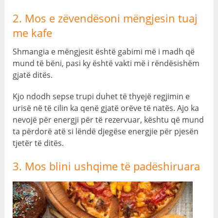
2. Mos e zëvendësoni mëngjesin tuaj
me kafe
Shmangia e mëngjesit është gabimi më i madh që
mund të bëni, pasi ky është vakti më i rëndësishëm
gjatë ditës.
Kjo ndodh sepse trupi duhet të thyejë regjimin e
urisë në të cilin ka qenë gjatë orëve të natës. Ajo ka
nevojë për energji për të rezervuar, kështu që mund
ta përdorë atë si lëndë djegëse energjie për pjesën
tjetër të ditës.
3. Mos blini ushqime të padëshiruara