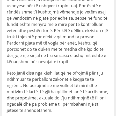
ushqyese për të ushqyer trupin tuaj. Por është e
rëndësishme t'i kushtojmë vëmendje jo vetëm asaj
që vendosim në pjatë por edhe sa, sepse në fund të
fundit është mënyra më e mirë për të kontrolluar
veten dhe peshën tonë. Për këtë qëllim, ekziston një
truk i thjeshtë por efektiv që mund ta provoni.
Përdorni pjata më të vogla për enët, kështu që
porcionet do të duken më të mëdha dhe kjo do të
dërgojë një sinjal në tru se sasia e ushqimit është e
kënaqshme për nevojat e trupit.
Këto janë disa nga këshillat që ne ofrojmë për t'ju
ndihmuar të përballoni zakonet e këqija të të
ngrënit. Ne besojmë se me vullnet të mirë dhe
motivim të lartë, të gjitha qëllimet janë të arritshme,
dhe propozimet aktuale do t'ju ndihmojnë të filloni
ngadalë dhe pa probleme t'i përmbaheni një stili
jetese të shëndetshëm.