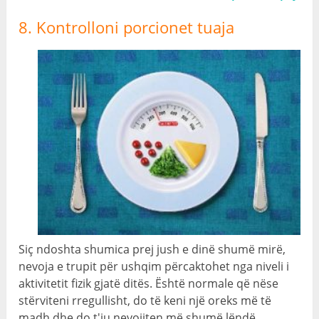
8. Kontrolloni porcionet tuaja
Siç ndoshta shumica prej jush e dinë shumë mirë,
nevoja e trupit për ushqim përcaktohet nga niveli i
aktivitetit fizik gjatë ditës. Është normale që nëse
stërviteni rregullisht, do të keni një oreks më të
madh dhe do t'ju nevojiten më shumë lëndë