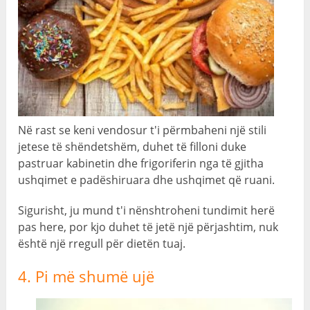
Në rast se keni vendosur t'i përmbaheni një stili
jetese të shëndetshëm, duhet të filloni duke
pastruar kabinetin dhe frigoriferin nga të gjitha
ushqimet e padëshiruara dhe ushqimet që ruani.
Sigurisht, ju mund t'i nënshtroheni tundimit herë
pas here, por kjo duhet të jetë një përjashtim, nuk
është një rregull për dietën tuaj.
4. Pi më shumë ujë