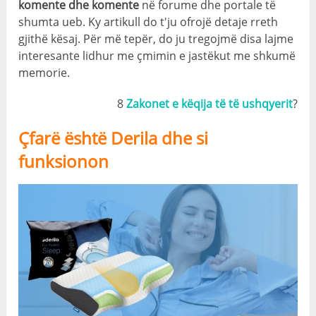
komente dhe komente
në forume dhe portale të
shumta ueb. Ky artikull do t'ju ofrojë detaje rreth
gjithë kësaj. Për më tepër, do ju tregojmë disa lajme
interesante lidhur me çmimin e jastëkut me shkumë
memorie.
8
Zakonet e këqija të të ushqyerit
?
Çfarë është Derila dhe si
funksionon