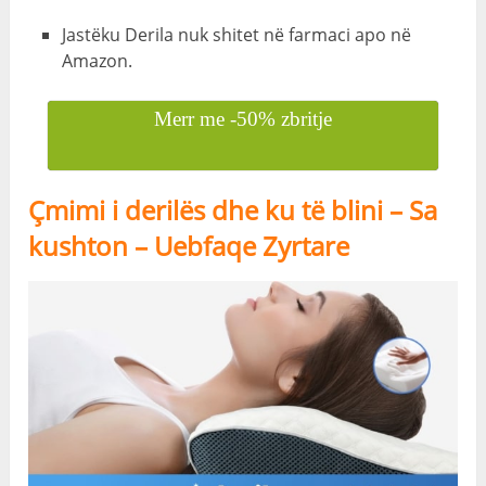
Jastëku Derila nuk shitet në farmaci apo në
Amazon.
Merr me -50% zbritje
Çmimi i derilës dhe ku të blini – Sa
kushton – Uebfaqe Zyrtare