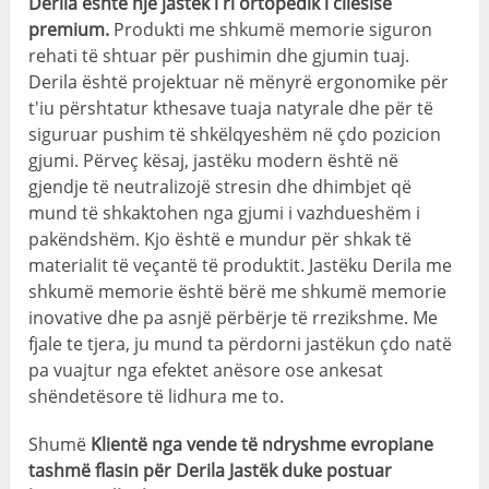
Derila është një jastëk i ri ortopedik i cilësisë
premium.
Produkti me shkumë memorie siguron
rehati të shtuar për pushimin dhe gjumin tuaj.
Derila është projektuar në mënyrë ergonomike për
t'iu përshtatur kthesave tuaja natyrale dhe për të
siguruar pushim të shkëlqyeshëm në çdo pozicion
gjumi. Përveç kësaj, jastëku modern është në
gjendje të neutralizojë stresin dhe dhimbjet që
mund të shkaktohen nga gjumi i vazhdueshëm i
pakëndshëm. Kjo është e mundur për shkak të
materialit të veçantë të produktit. Jastëku Derila me
shkumë memorie është bërë me shkumë memorie
inovative dhe pa asnjë përbërje të rrezikshme. Me
fjale te tjera, ju mund ta përdorni jastëkun çdo natë
pa vuajtur nga efektet anësore ose ankesat
shëndetësore të lidhura me to.
Shumë
Klientë nga vende të ndryshme evropiane
tashmë flasin për Derila Jastëk duke postuar