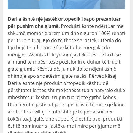
Derila është një jastëk ortopedik i sapo prezantuar
për pushim dhe gjumë.
Produkti është ndërtuar me
shkumë memorie premium dhe siguron 100% rehati
për trupin tuaj. Kjo do të thotë se jastëku Derila do
t'ju bëjë të ndiheni të freskët dhe energjik çdo
mëngjes. Avantazhi kryesor i jastëkut është fakti se
ai mund të mbështesë pozicionin e duhur të trupit
gjatë gjumit. Kështu që, ju nuk do të ndjeni asnjë
dhimbje apo shqetësim gjatë natës. Përveç kësaj,
Derila është një produkt ortopedik kështu që
përshtatet lehtësisht me kthesat tuaja natyrale duke
mbështetur kështu trupin tuaj gjatë gjithë kohës.
Dizajnerët e jastëkut janë specialistë të mirë që kanë
arritur të zhvillojnë mbështetje të përsosur për
kokën tuaj, qafë, dhe supet. Kjo eshte pse, produkti
është nominuar si jastëku më i mirë për gjumë më