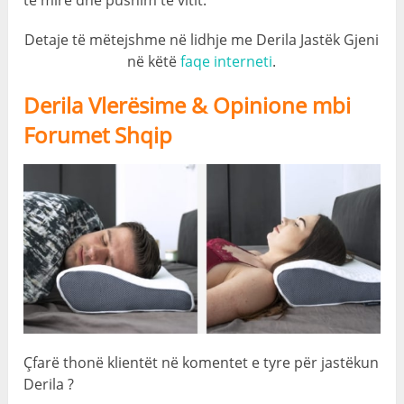
të mirë dhe pushim të vitit.
Detaje të mëtejshme në lidhje me Derila Jastëk Gjeni
në këtë
faqe interneti
.
Derila Vlerësime & Opinione mbi
Forumet Shqip
Çfarë thonë klientët në komentet e tyre për jastëkun
Derila ?