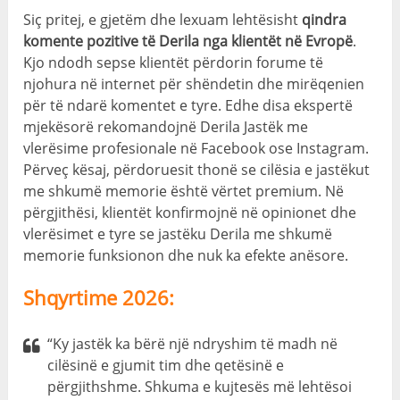
Siç pritej, e gjetëm dhe lexuam lehtësisht
qindra
komente pozitive të Derila nga klientët në Evropë
.
Kjo ndodh sepse klientët përdorin forume të
njohura në internet për shëndetin dhe mirëqenien
për të ndarë komentet e tyre. Edhe disa ekspertë
mjekësorë rekomandojnë Derila Jastëk me
vlerësime profesionale në Facebook ose Instagram.
Përveç kësaj, përdoruesit thonë se cilësia e jastëkut
me shkumë memorie është vërtet premium. Në
përgjithësi, klientët konfirmojnë në opinionet dhe
vlerësimet e tyre se jastëku Derila me shkumë
memorie funksionon dhe nuk ka efekte anësore.
Shqyrtime 2026:
“Ky jastëk ka bërë një ndryshim të madh në
cilësinë e gjumit tim dhe qetësinë e
përgjithshme. Shkuma e kujtesës më lehtësoi