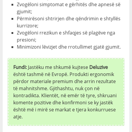
Zvogëloni simptomat e gërhitës dhe apnesë së
gjumit;
Përmirësoni shtrirjen dhe qëndrimin e shtyllës
kurrizore;
Zvogëloni rrezikun e shfaqjes së plagëve nga
presioni;
Minimizoni lëvizjet dhe rrotullimet gjatë gjumit.
Fundi:
Jastëku me shkumë kujtese
Deluzive
është tashmë në Evropë. Produkti ergonomik
përdor materiale premium dhe arrin rezultate
të mahnitshme. Gjithashtu, nuk çon në
kontradikta. Klientët, në emër të tyre, shkruani
komente pozitive dhe konfirmoni se ky jastëk
është më i mirë se markat e tjera konkurruese
atje.