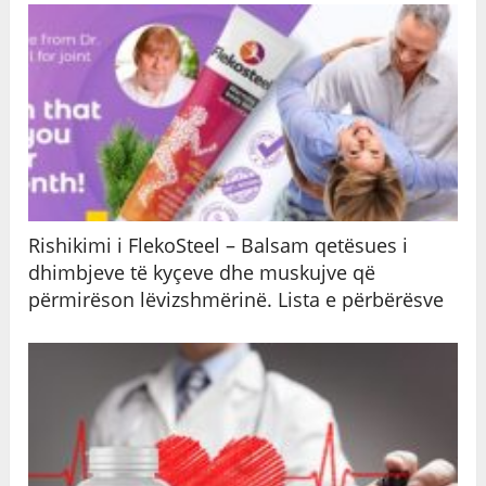
Rishikimi i FlekoSteel – Balsam qetësues i
dhimbjeve të kyçeve dhe muskujve që
përmirëson lëvizshmërinë. Lista e përbërësve