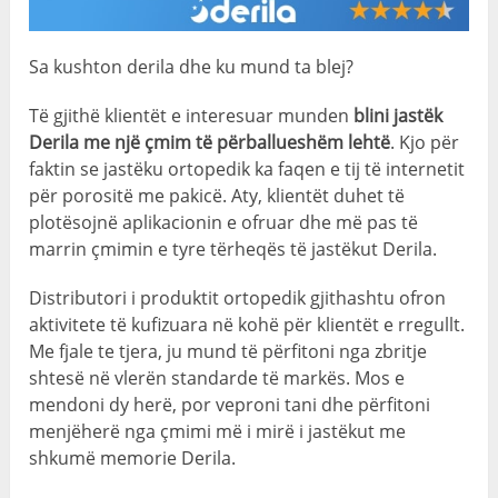
Sa kushton derila dhe ku mund ta blej?
Të gjithë klientët e interesuar munden
blini jastëk
Derila me një çmim të përballueshëm lehtë
. Kjo për
faktin se jastëku ortopedik ka faqen e tij të internetit
për porositë me pakicë. Aty, klientët duhet të
plotësojnë aplikacionin e ofruar dhe më pas të
marrin çmimin e tyre tërheqës të jastëkut Derila.
Distributori i produktit ortopedik gjithashtu ofron
aktivitete të kufizuara në kohë për klientët e rregullt.
Me fjale te tjera, ju mund të përfitoni nga zbritje
shtesë në vlerën standarde të markës. Mos e
mendoni dy herë, por veproni tani dhe përfitoni
menjëherë nga çmimi më i mirë i jastëkut me
shkumë memorie Derila.