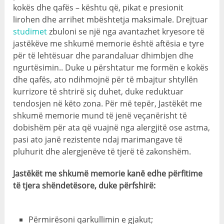
kokës dhe qafës – kështu që, pikat e presionit
lirohen dhe arrihet mbështetja maksimale. Drejtuar
studimet
zbuloni se një nga avantazhet kryesore të
jastëkëve me shkumë memorie është aftësia e tyre
për të lehtësuar dhe parandaluar dhimbjen dhe
ngurtësimin.. Duke u përshtatur me formën e kokës
dhe qafës, ato ndihmojnë për të mbajtur shtyllën
kurrizore të shtrirë siç duhet, duke reduktuar
tendosjen në këto zona. Për më tepër, Jastëkët me
shkumë memorie mund të jenë veçanërisht të
dobishëm për ata që vuajnë nga alergjitë ose astma,
pasi ato janë rezistente ndaj marimangave të
pluhurit dhe alergjenëve të tjerë të zakonshëm.
Jastëkët me shkumë memorie kanë edhe përfitime
të tjera shëndetësore, duke përfshirë:
Përmirësoni qarkullimin e gjakut;