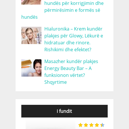
hundës për korrigjimin dhe
përmirësimin e formës së
hundës
Hialuronika – Krem kundër
plakjes për Glowy, Lëkurë e
hidratuar dhe rinore.
Rishikimi dhe efektet?
Masazher kundër plakjes
Energy Beauty Bar – A
funksionon vërtet?
Shqyrtime
i fundit