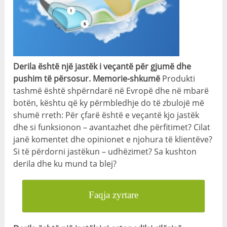
Derila është një jastëk i veçantë për gjumë dhe
pushim të përsosur. Memorie-shkumë
Produkti
tashmë është shpërndarë në Evropë dhe në mbarë
botën, kështu që ky përmbledhje do të zbulojë më
shumë rreth: Për çfarë është e veçantë kjo jastëk
dhe si funksionon – avantazhet dhe përfitimet? Cilat
janë komentet dhe opinionet e njohura të klientëve?
Si të përdorni jastëkun – udhëzimet? Sa kushton
derila dhe ku mund ta blej?
Faqja zyrtare