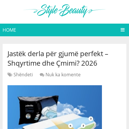
HOME
Jastëk derla për gjumë perfekt –
Shqyrtime dhe Çmimi? 2026
Shëndeti
Nuk ka komente