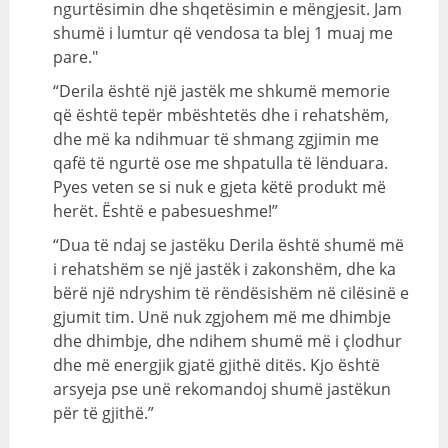
ngurtësimin dhe shqetësimin e mëngjesit. Jam
shumë i lumtur që vendosa ta blej 1 muaj me
pare."
“Derila është një jastëk me shkumë memorie
që është tepër mbështetës dhe i rehatshëm,
dhe më ka ndihmuar të shmang zgjimin me
qafë të ngurtë ose me shpatulla të lënduara.
Pyes veten se si nuk e gjeta këtë produkt më
herët. Është e pabesueshme!”
“Dua të ndaj se jastëku Derila është shumë më
i rehatshëm se një jastëk i zakonshëm, dhe ka
bërë një ndryshim të rëndësishëm në cilësinë e
gjumit tim. Unë nuk zgjohem më me dhimbje
dhe dhimbje, dhe ndihem shumë më i çlodhur
dhe më energjik gjatë gjithë ditës. Kjo është
arsyeja pse unë rekomandoj shumë jastëkun
për të gjithë.”