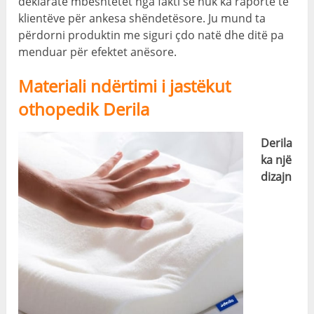
deklaratë mbështetet nga fakti se nuk ka raporte të
klientëve për ankesa shëndetësore. Ju mund ta
përdorni produktin me siguri çdo natë dhe ditë pa
menduar për efektet anësore.
Materiali ndërtimi i jastëkut
othopedik Derila
Derila
ka një
dizajn