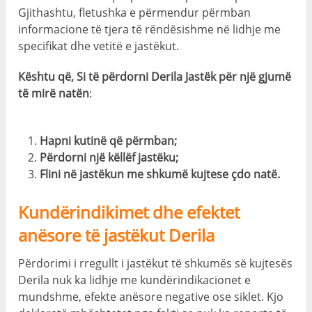
Gjithashtu, fletushka e përmendur përmban
informacione të tjera të rëndësishme në lidhje me
specifikat dhe vetitë e jastëkut.
Kështu që, Si të përdorni Derila Jastëk për një gjumë
të mirë natën
:
Hapni kutinë që përmban;
Përdorni një këllëf jastëku;
Flini në jastëkun me shkumë kujtese çdo natë.
Kundërindikimet dhe efektet
anësore të jastëkut Derila
Përdorimi i rregullt i jastëkut të shkumës së kujtesës
Derila nuk ka lidhje me kundërindikacionet e
mundshme, efekte anësore negative ose siklet. Kjo