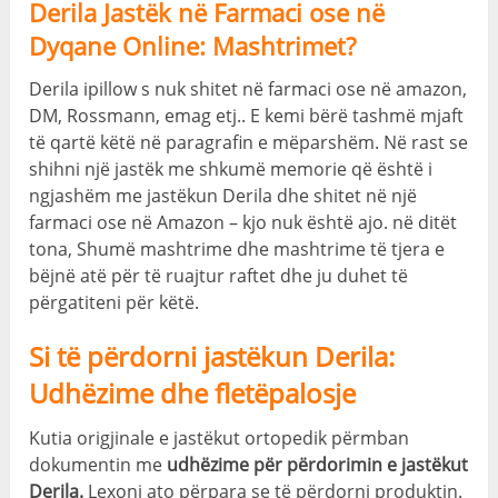
Derila Jastëk në Farmaci ose në
Dyqane Online: Mashtrimet?
Derila ipillow s nuk shitet në farmaci ose në amazon,
DM, Rossmann, emag etj.. E kemi bërë tashmë mjaft
të qartë këtë në paragrafin e mëparshëm. Në rast se
shihni një jastëk me shkumë memorie që është i
ngjashëm me jastëkun Derila dhe shitet në një
farmaci ose në Amazon – kjo nuk është ajo. në ditët
tona, Shumë mashtrime dhe mashtrime të tjera e
bëjnë atë për të ruajtur raftet dhe ju duhet të
përgatiteni për këtë.
Si të përdorni jastëkun Derila:
Udhëzime dhe fletëpalosje
Kutia origjinale e jastëkut ortopedik përmban
dokumentin me
udhëzime për përdorimin e jastëkut
Derila.
Lexoni ato përpara se të përdorni produktin.