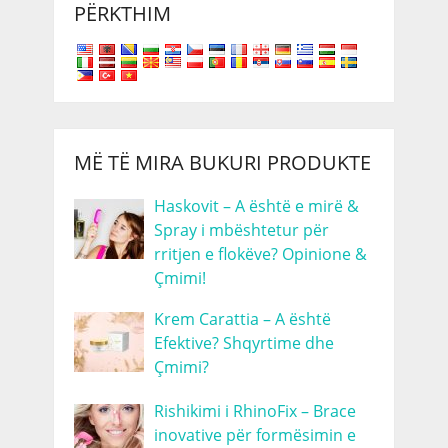
PËRKTHIM
MË TË MIRA BUKURI PRODUKTE
Haskovit – A është e mirë &
Spray i mbështetur për
rritjen e flokëve? Opinione &
Çmimi!
Krem Carattia – A është
Efektive? Shqyrtime dhe
Çmimi?
Rishikimi i RhinoFix – Brace
inovative për formësimin e