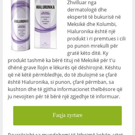
Zhvilluar nga
dermatologë dhe
ekspertë të bukurisë në
Meksikë dhe Kolumbi,
Hialuronika është një
produkt i ri premtues i cili
po punon mrekulli për
gratë këto ditë. Ky
produkt tashmë ka bërë tituj në Meksikë për t'u
dhënë grave llojin e lëkurës që dëshirojnë. Kështu
që në këtë përmbledhje, do të zbulojmë se çfarë
është Hialuronika, si punon, çfarë përmban, sa
kushton dhe të gjitha informacionet thelbësore që
ju nevojiten për të bërë një zgjedhje të informuar.
Faqja zyrtare