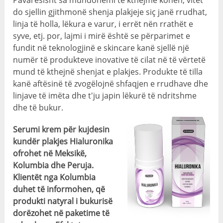
Pavarësisht sa mundohemi të kthejmë kohën, vitet
do sjellin gjithmonë shenja plakjeje siç janë rrudhat,
linja të holla, lëkura e varur, i errët nën rrathët e
syve, etj. por, lajmi i mirë është se përparimet e
fundit në teknologjinë e skincare kanë sjellë një
numër të produkteve inovative të cilat në të vërtetë
mund të kthejnë shenjat e plakjes. Produkte të tilla
kanë aftësinë të zvogëlojnë shfaqjen e rrudhave dhe
linjave të imëta dhe t'ju japin lëkurë të ndritshme
dhe të bukur.
Serumi krem ​​për kujdesin
kundër plakjes Hialuronika
ofrohet në Meksikë,
Kolumbia dhe Peruja.
Klientët nga Kolumbia
duhet të informohen, që
produkti natyral i bukurisë
dorëzohet në paketime të