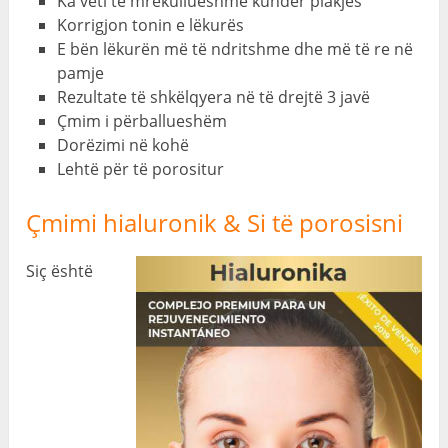
Ka veti të mrekullueshme kundër plakjes
Korrigjon tonin e lëkurës
E bën lëkurën më të ndritshme dhe më të re në
pamje
Rezultate të shkëlqyera në të drejtë 3 javë
Çmim i përballueshëm
Dorëzimi në kohë
Lehtë për të porositur
Çmimi hialuronik & Si të porosisni
Siç është