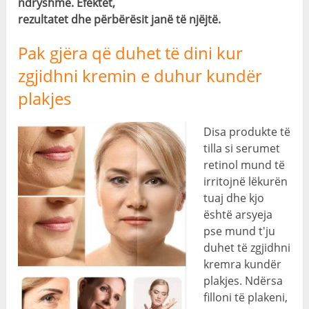
ndryshme. Efektet,
rezultatet dhe përbërësit janë të njëjtë.
Pak gjëra që duhet të dini kur
zgjidhni kremin e duhur kundër
plakjes
Disa produkte të
tilla si serumet
retinol mund të
irritojnë lëkurën
tuaj dhe kjo
është arsyeja
pse mund t'ju
duhet të zgjidhni
kremra kundër
plakjes. Ndërsa
filloni të plakeni,