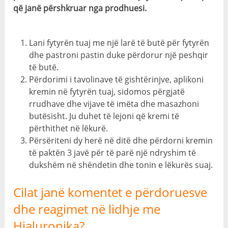
që janë përshkruar nga prodhuesi.
Lani fytyrën tuaj me një larë të butë për fytyrën
dhe pastroni pastin duke përdorur një peshqir
të butë.
Përdorimi i tavolinave të gishtërinjve, aplikoni
kremin në fytyrën tuaj, sidomos përgjatë
rrudhave dhe vijave të imëta dhe masazhoni
butësisht. Ju duhet të lejoni që kremi të
përthithet në lëkurë.
Përsëriteni dy herë në ditë dhe përdorni kremin
të paktën 3 javë për të parë një ndryshim të
dukshëm në shëndetin dhe tonin e lëkurës suaj.
Cilat janë komentet e përdoruesve
dhe reagimet në lidhje me
Hialuronika?