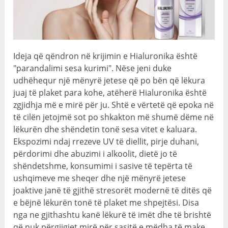
Ideja që qëndron në krijimin e Hialuronika është
"parandalimi sesa kurimi". Nëse jeni duke
udhëhequr një mënyrë jetese që po bën që lëkura
juaj të plaket para kohe, atëherë Hialuronika është
zgjidhja më e mirë për ju. Shtë e vërtetë që epoka në
të cilën jetojmë sot po shkakton më shumë dëme në
lëkurën dhe shëndetin tonë sesa vitet e kaluara.
Ekspozimi ndaj rrezeve UV të diellit, pirje duhani,
përdorimi dhe abuzimi i alkoolit, dietë jo të
shëndetshme, konsumimi i sasive të tepërta të
ushqimeve me sheqer dhe një mënyrë jetese
joaktive janë të gjithë stresorët modernë të ditës që
e bëjnë lëkurën tonë të plaket me shpejtësi. Disa
nga ne gjithashtu kanë lëkurë të imët dhe të brishtë
që nuk përgjigjet mirë për sasitë e mëdha të make