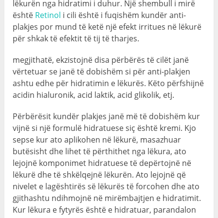
lëkurën nga hidratimi i duhur. Një shembull i mirë
është
Retinol
i cili është i fuqishëm kundër anti-
plakjes por mund të ketë një efekt irritues në lëkurë
për shkak të efektit të tij të tharjes.
megjithatë, ekzistojnë disa përbërës të cilët janë
vërtetuar se janë të dobishëm si për anti-plakjen
ashtu edhe për hidratimin e lëkurës. Këto përfshijnë
acidin hialuronik, acid laktik, acid glikolik, etj.
Përbërësit kundër plakjes janë më të dobishëm kur
vijnë si një formulë hidratuese siç është kremi. Kjo
sepse kur ato aplikohen në lëkurë, masazhuar
butësisht dhe lihet të përthithet nga lëkura, ato
lejojnë komponimet hidratuese të depërtojnë në
lëkurë dhe të shkëlqejnë lëkurën. Ato lejojnë që
nivelet e lagështirës së lëkurës të forcohen dhe ato
gjithashtu ndihmojnë në mirëmbajtjen e hidratimit.
Kur lëkura e fytyrës është e hidratuar, parandalon