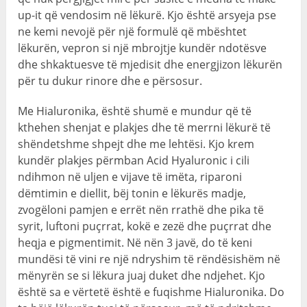
up-it që vendosim në lëkurë. Kjo është arsyeja pse
ne kemi nevojë për një formulë që mbështet
lëkurën, vepron si një mbrojtje kundër ndotësve
dhe shkaktuesve të mjedisit dhe energjizon lëkurën
për tu dukur rinore dhe e përsosur.
Me Hialuronika, është shumë e mundur që të
kthehen shenjat e plakjes dhe të merrni lëkurë të
shëndetshme shpejt dhe me lehtësi. Kjo krem ​​
kundër plakjes përmban Acid Hyaluronic i cili
ndihmon në uljen e vijave të imëta, riparoni
dëmtimin e diellit, bëj tonin e lëkurës madje,
zvogëloni pamjen e errët nën rrathë dhe pika të
syrit, luftoni puçrrat, kokë e zezë dhe puçrrat dhe
heqja e pigmentimit. Në nën 3 javë, do të keni
mundësi të vini re një ndryshim të rëndësishëm në
mënyrën se si lëkura juaj duket dhe ndjehet. Kjo
është sa e vërtetë është e fuqishme Hialuronika. Do