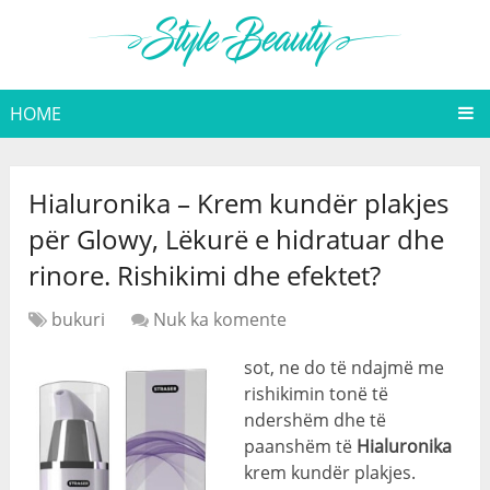
HOME
Hialuronika – Krem kundër plakjes
për Glowy, Lëkurë e hidratuar dhe
rinore. Rishikimi dhe efektet?
bukuri
Nuk ka komente
sot, ne do të ndajmë me
rishikimin tonë të
ndershëm dhe të
paanshëm të
Hialuronika
krem kundër plakjes.