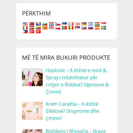
PËRKTHIM
MË TË MIRA BUKURI PRODUKTE
Haskovit – A është e mirë &
Spray i mbështetur për
rritjen e flokëve? Opinione &
Çmimi!
Krem Carattia – A është
Efektive? Shqyrtime dhe
Çmimi?
Rishikimi i RhinoFix – Brace