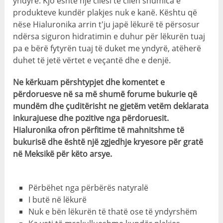
yndyrë. Kjo është një cilësi të cilën shumica e
produkteve kundër plakjes nuk e kanë. Kështu që
nëse Hialuronika arrin t'ju japë lëkurë të përsosur
ndërsa siguron hidratimin e duhur për lëkurën tuaj
pa e bërë fytyrën tuaj të duket me yndyrë, atëherë
duhet të jetë vërtet e veçantë dhe e denjë.
Ne kërkuam përshtypjet dhe komentet e
përdoruesve në sa më shumë forume bukurie që
mundëm dhe çuditërisht ne gjetëm vetëm deklarata
inkurajuese dhe pozitive nga përdoruesit.
Hialuronika ofron përfitime të mahnitshme të
bukurisë dhe është një zgjedhje kryesore për gratë
në Meksikë për këto arsye.
Përbëhet nga përbërës natyralë
I butë në lëkurë
Nuk e bën lëkurën të thatë ose të yndyrshëm