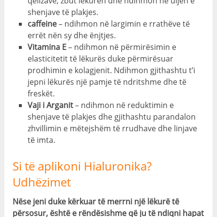
qelizave, zbut lëkurën dhe ndihmon në uljen e
shenjave të plakjes.
caffeine
– ndihmon në largimin e rrathëve të
errët nën sy dhe ënjtjes.
Vitamina E
– ndihmon në përmirësimin e
elasticitetit të lëkurës duke përmirësuar
prodhimin e kolagjenit. Ndihmon gjithashtu t’i
jepni lëkurës një pamje të ndritshme dhe të
freskët.
Vaji i Arganit
– ndihmon në reduktimin e
shenjave të plakjes dhe gjithashtu parandalon
zhvillimin e mëtejshëm të rrudhave dhe linjave
të imta.
Si të aplikoni Hialuronika?
Udhëzimet
Nëse jeni duke kërkuar të merrni një lëkurë të
përsosur, është e rëndësishme që ju të ndiqni hapat