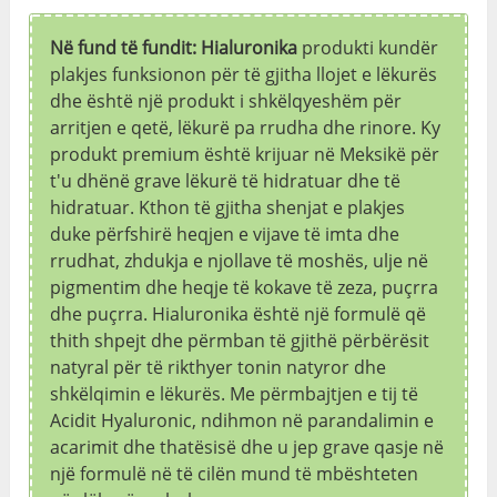
Në fund të fundit: Hialuronika
produkti kundër
plakjes funksionon për të gjitha llojet e lëkurës
dhe është një produkt i shkëlqyeshëm për
arritjen e qetë, lëkurë pa rrudha dhe rinore. Ky
produkt premium është krijuar në Meksikë për
t'u dhënë grave lëkurë të hidratuar dhe të
hidratuar. Kthon të gjitha shenjat e plakjes
duke përfshirë heqjen e vijave të imta dhe
rrudhat, zhdukja e njollave të moshës, ulje në
pigmentim dhe heqje të kokave të zeza, puçrra
dhe puçrra. Hialuronika është një formulë që
thith shpejt dhe përmban të gjithë përbërësit
natyral për të rikthyer tonin natyror dhe
shkëlqimin e lëkurës. Me përmbajtjen e tij të
Acidit Hyaluronic, ndihmon në parandalimin e
acarimit dhe thatësisë dhe u jep grave qasje në
një formulë në të cilën mund të mbështeten