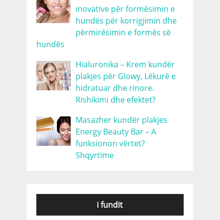
inovative për formësimin e
hundës për korrigjimin dhe
përmirësimin e formës së
hundës
Hialuronika – Krem kundër
plakjes për Glowy, Lëkurë e
hidratuar dhe rinore.
Rishikimi dhe efektet?
Masazher kundër plakjes
Energy Beauty Bar – A
funksionon vërtet?
Shqyrtime
i fundit