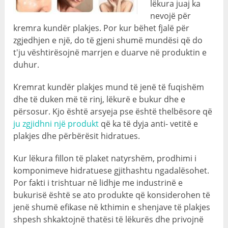
lëkura juaj ka
nevojë për
kremra kundër plakjes. Por kur bëhet fjalë për
zgjedhjen e një, do të gjeni shumë mundësi që do
t'ju vështirësojnë marrjen e duarve në produktin e
duhur.
Kremrat kundër plakjes mund të jenë të fuqishëm
dhe të duken më të rinj, lëkurë e bukur dhe e
përsosur. Kjo është arsyeja pse është thelbësore që
ju zgjidhni një produkt
që ka të dyja anti- vetitë e
plakjes dhe përbërësit hidratues.
Kur lëkura fillon të plaket natyrshëm, prodhimi i
komponimeve hidratuese gjithashtu ngadalësohet.
Por fakti i trishtuar në lidhje me industrinë e
bukurisë është se ato produkte që konsiderohen të
jenë shumë efikase në kthimin e shenjave të plakjes
shpesh shkaktojnë thatësi të lëkurës dhe privojnë