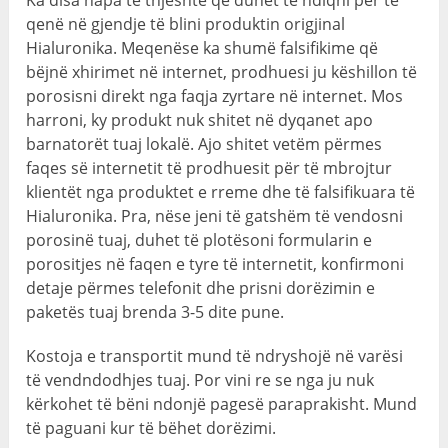
Ka disa hapa të thjeshtë që duhet të ndiqni për të
qenë në gjendje të blini produktin origjinal
Hialuronika. Meqenëse ka shumë falsifikime që
bëjnë xhirimet në internet, prodhuesi ju këshillon të
porosisni direkt nga faqja zyrtare në internet. Mos
harroni, ky produkt nuk shitet në dyqanet apo
barnatorët tuaj lokalë. Ajo shitet vetëm përmes
faqes së internetit të prodhuesit për të mbrojtur
klientët nga produktet e rreme dhe të falsifikuara të
Hialuronika. Pra, nëse jeni të gatshëm të vendosni
porosinë tuaj, duhet të plotësoni formularin e
porositjes në faqen e tyre të internetit, konfirmoni
detaje përmes telefonit dhe prisni dorëzimin e
paketës tuaj brenda 3-5 dite pune.
Kostoja e transportit mund të ndryshojë në varësi
të vendndodhjes tuaj. Por vini re se nga ju nuk
kërkohet të bëni ndonjë pagesë paraprakisht. Mund
të paguani kur të bëhet dorëzimi.