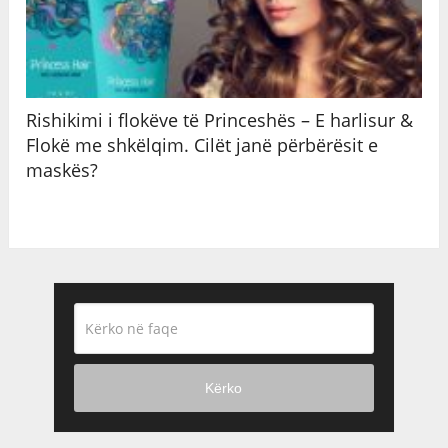
Rishikimi i flokëve të Princeshës – E harlisur &
Flokë me shkëlqim. Cilët janë përbërësit e
maskës?
Kërko