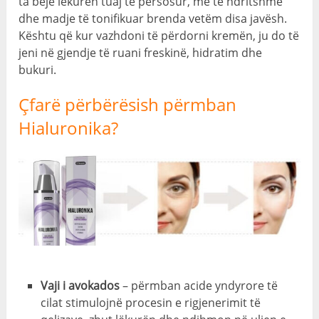
ta bëjë lëkurën tuaj të përsosur, më të ndritshme
dhe madje të tonifikuar brenda vetëm disa javësh.
Kështu që kur vazhdoni të përdorni kremën, ju do të
jeni në gjendje të ruani freskinë, hidratim dhe
bukuri.
Çfarë përbërësish përmban
Hialuronika?
Vaji i avokados
– përmban acide yndyrore të
cilat stimulojnë procesin e rigjenerimit të