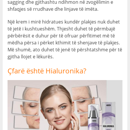
sagging dhe gjithashtu ndihmon në zvogëlimin e
shfaqjes së rrudhave dhe linjave të imëta.
Një krem ​​i mirë hidratues kundër plakjes nuk duhet
të jetë i kushtueshëm. Thjesht duhet të përmbajë
përbërësit e duhur për të ofruar përfitimet më të
mëdha përsa i përket kthimit të shenjave të plakjes.
Më shumë, ato duhet të jenë të përshtatshme për të
gjitha llojet e lëkurës.
Çfarë është Hialuronika?