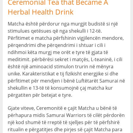
Ceremonial Tea that Became A
Herbal Health Drink
Matcha është përdorur nga murgjit budistë si një
stimulues qetësues që nga shekulli i 12-të.
Përfitimet e matcha përfshinin vigjilencën mendore,
përqendrimi dhe përqendrimi i shtuar i cili i
ndihmoi këta murgj me orët e tyre të gjata të
meditimit. përbërësi sekret i matçës, L-teaninë, i cili
është një aminoacid stimulon trurin në mënyra
unike. Karakteristikat e tij fizikisht energjike si dhe
përfitimet për mendjen i bënë Luftëtarët Samurai në
shekullin e 13-të të konsumojnë çaj matcha kur
përgatiten për betejat e tyre.
Gjate viteve, Ceremonitë e çajit Matcha u bënë të
përhapura midis Samurai Warriors të cilët përdorën
një kod shumë të rreptë të sjelljes për të përfshirë
ritualin e përgatitjes dhe pirjes së çajit Matcha para