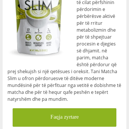
të cilat përfshinin
përdorimin e
përbërësve aktivë
për të rritur
metabolizmin dhe
për të shpejtuar
procesin e djegies
së dhjamit. në
parim, matcha
është përdorur që
prej shekujsh si një qetësues i oreksit. Tani Matcha
Slim u ofron përdoruesve të ditëve moderne
mundësinë për të përfituar nga vetitë e dobishme të
matcha dhe për të hequr qafe peshën e tepërt
natyrshëm dhe pa mundim.
Faqja zyrtare