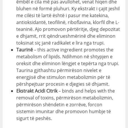
ëmbël e cila më pas avullohet, venat hiqen dhe
bluhen në formë pluhuri. Ky ekstrakt i çajit jeshil
me cilësi të lartë është i pasur me katekina,
antioksidantë, teofilinë, riboflavina, klorfil dhe L-
teaninë. Ajo promovon përtëritje, djeg depozitat
e dhjamit, rrit qëndrueshmërinë dhe eliminon
toksinat siç janë radikalet e lira nga trupi.
Taurinë
–
this active ingredient promotes the
metabolism of lipids
. Ndihmon në shtypjen e
oreksit dhe eliminon lëngjet e tepërta nga trupi.
Taurina gjithashtu përmirëson nivelet e
energjisë dhe stimulon metabolizmin për të
përshpejtuar procesin e djegies së dhjamit.
Ekstrakt Acidi Citrik
–
binds and helps with the
removal of toxins
, përmirëson metabolizmin,
përmirëson shëndetin e zorrëve, forcon
sistemin imunitar dhe promovon humbje të
sigurt të peshës.