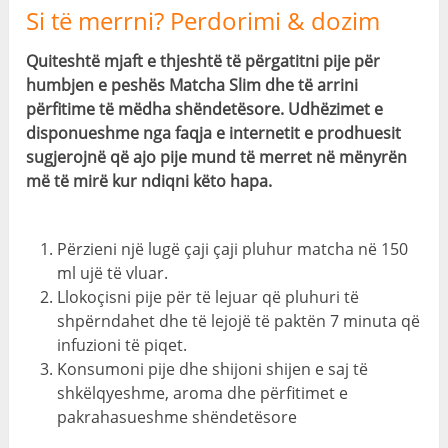
Si të merrni? Perdorimi & dozim
Quiteshtë mjaft e thjeshtë të përgatitni pije për
humbjen e peshës Matcha Slim dhe të arrini
përfitime të mëdha shëndetësore. Udhëzimet e
disponueshme nga faqja e internetit e prodhuesit
sugjerojnë që ajo pije mund të merret në mënyrën
më të mirë kur ndiqni këto hapa.
Përzieni një lugë çaji çaji pluhur matcha në 150
ml ujë të vluar.
Llokoçisni pije për të lejuar që pluhuri të
shpërndahet dhe të lejojë të paktën 7 minuta që
infuzioni të piqet.
Konsumoni pije dhe shijoni shijen e saj të
shkëlqyeshme, aroma dhe përfitimet e
pakrahasueshme shëndetësore