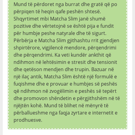
Mund të përdoret nga burrat dhe gratë që po
përpiqen të heqin qafe peshën shtesë.
Shqyrtimet mbi Matcha Slim janë shumë
pozitive dhe vërtetojnë se është pija e fundit
për humbje peshe natyrale dhe të sigurt.
Përbërja e Matcha Slim gjithashtu rrit gjendjen
shpirtërore, vigjilencë mendore, përqendrimi
dhe përqendrimi. Ka veti kundër ankthit që
ndihmon në lehtësimin e stresit dhe tensionit
dhe qetëson mendjen dhe trupin. Bazuar në
një ilaç antik, Matcha Slim është një formulë e
fuqishme dhe e provuar e humbjes së peshës
që ndihmon në zvogëlimin e peshës së tepërt
dhe promovon shëndetin e përgjithshëm në të
njëjtën kohë. Mund të blihet në mënyrë të
përballueshme nga faqja zyrtare e internetit e
prodhuesve.