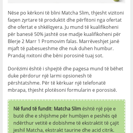
Nëse po kërkoni të blini Matcha Slim, thjesht vizitoni
faqen zyrtare të produktit dhe përfitoni nga ofertat
dhe ofertat e shkëlqyera. Ju mund të kualifikoheni
për banesë 50% jashtë ose madje kualifikoheni për
Blerje 2 Marr 1 Promovim falas. Marrëveshjet janë
mjaft të pabesueshme dhe nuk duhen humbur.
Prandaj nxitoni dhe bëni porosinë tuaj sot.
Dorëzimi është i shpejtë dhe pagesa mund të bëhet
duke përdorur një larmi opsionesh të
përshtatshme. Për të kërkuar një telefonatë
mbrapa, thjesht plotësoni formularin e porosisë.
Në fund të fundit
:
Matcha Slim
është një pije e
butë dhe e shijshme për humbjen e peshës që
ndërthur vetitë e dobishme të ekstraktit të çajit
jeshil Matcha, ekstrakt taurine dhe acid citrik.