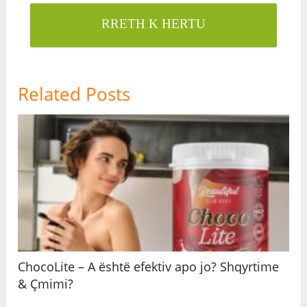
RRETH K HERTU
Related Posts
ChocoLite – A është efektiv apo jo? Shqyrtime
& Çmimi?