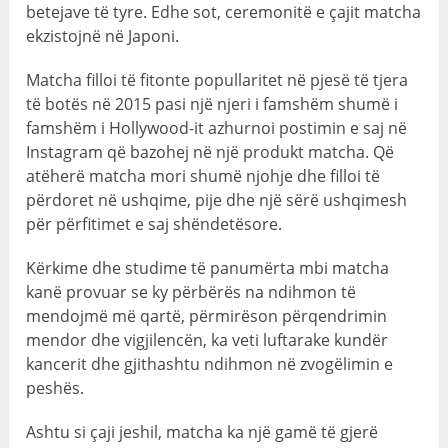
betejave të tyre. Edhe sot, ceremonitë e çajit matcha
ekzistojnë në Japoni.
Matcha filloi të fitonte popullaritet në pjesë të tjera
të botës në 2015 pasi një njeri i famshëm shumë i
famshëm i Hollywood-it azhurnoi postimin e saj në
Instagram që bazohej në një produkt matcha. Që
atëherë matcha mori shumë njohje dhe filloi të
përdoret në ushqime, pije dhe një sërë ushqimesh
për përfitimet e saj shëndetësore.
Kërkime dhe studime të panumërta mbi matcha
kanë provuar se ky përbërës na ndihmon të
mendojmë më qartë, përmirëson përqendrimin
mendor dhe vigjilencën, ka veti luftarake kundër
kancerit dhe gjithashtu ndihmon në zvogëlimin e
peshës.
Ashtu si çaji jeshil, matcha ka një gamë të gjerë