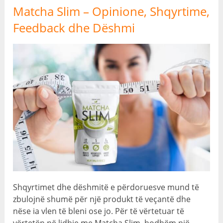
Matcha Slim – Opinione, Shqyrtime,
Feedback dhe Dëshmi
Shqyrtimet dhe dëshmitë e përdoruesve mund të
zbulojnë shumë për një produkt të veçantë dhe
nëse ia vlen të bleni ose jo. Për të vërtetuar të
vërtetën në lidhje me Matcha Slim, hodhëm një