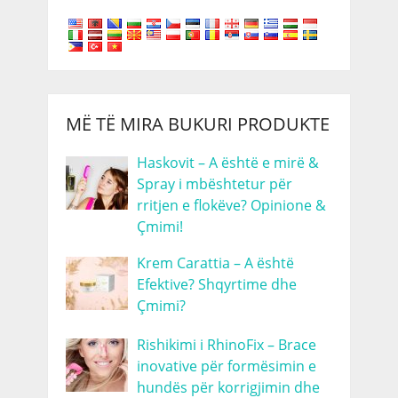
MË TË MIRA BUKURI PRODUKTE
Haskovit – A është e mirë &
Spray i mbështetur për
rritjen e flokëve? Opinione &
Çmimi!
Krem Carattia – A është
Efektive? Shqyrtime dhe
Çmimi?
Rishikimi i RhinoFix – Brace
inovative për formësimin e
hundës për korrigjimin dhe