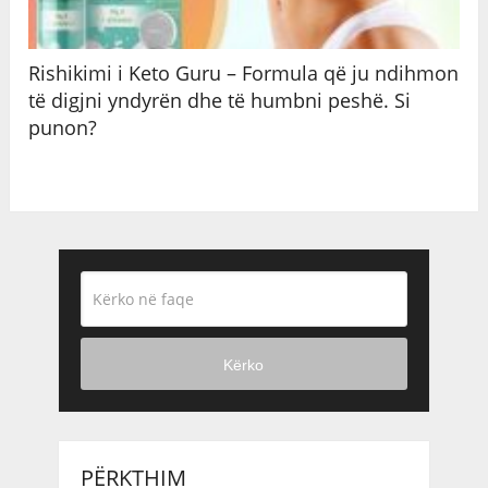
Rishikimi i Keto Guru – Formula që ju ndihmon
të digjni yndyrën dhe të humbni peshë. Si
punon?
Kërko
PËRKTHIM