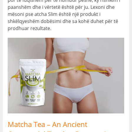
por të fuqishëm për të humbur peshë, ky rishikim i
paanshëm dhe i vërtetë është për ju. Lexoni dhe
mësoni pse atcha Slim është një produkt i
shkëlqyeshëm dobësimi dhe sa kohë duhet për të
prodhuar rezultate.
Matcha Tea
–
An Ancient