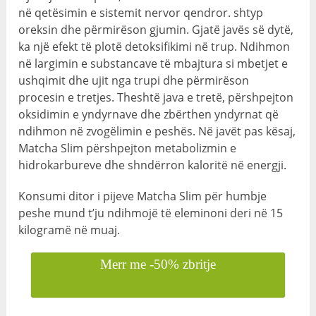
në qetësimin e sistemit nervor qendror. shtyp
oreksin dhe përmirëson gjumin. Gjatë javës së dytë,
ka një efekt të plotë detoksifikimi në trup. Ndihmon
në largimin e substancave të mbajtura si mbetjet e
ushqimit dhe ujit nga trupi dhe përmirëson
procesin e tretjes. Theshtë java e tretë, përshpejton
oksidimin e yndyrnave dhe zbërthen yndyrnat që
ndihmon në zvogëlimin e peshës. Në javët pas kësaj,
Matcha Slim përshpejton metabolizmin e
hidrokarbureve dhe shndërron kaloritë në energji.
Konsumi ditor i pijeve Matcha Slim për humbje
peshe mund t’ju ​​ndihmojë të eleminoni deri në 15
kilogramë në muaj.
Merr me -50% zbritje