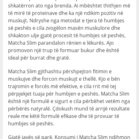
shkatërron ato nga brenda. Ai mbështet thithjen më
të mirë të proteinave dhe ka një ndikim pozitiv në
muskujt. Ndryshe nga metodat e tjera të humbjes
së peshës e cila zvogëlon masën muskulore dhe
shkakton ulje gjatë procesit të humbjes së peshës,
Matcha Slim parandalon rënien e lëkurës. Ajo
promovon një trup të formuar bukur dhe është
ideal për burrat dhe gratë.
Matcha Slim gjithashtu përshpejton fitimin e
muskujve dhe forcon muskujt e thellë. Kjo e bën
trajnimin e forcës më efektive, e cila rrit më tej
përpjekjet tuaja për humbjen e peshës. Matcha Slim
është një formulë e sigurt e cila përbëhet vetëm nga
përbërës natyralë. Çdokush mund të arrijë rezultate
reale me këtë formulë efikase dhe të provuar të
humbjes së peshës.
Gjatë javës së parë, Konsumi i Matcha Slim ndihmon