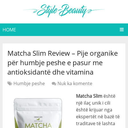
HOME
Matcha Slim Review – Pije organike
për humbje peshe e pasur me
antioksidantë dhe vitamina
Humbje peshe
Nuk ka komente
Matcha Slim
është
një ilaç unik i cili
është krijuar nga
ekspertët në bazë të
traditave të lashta