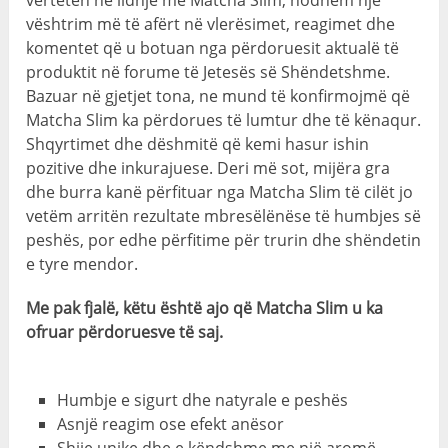
vështrim më të afërt në vlerësimet, reagimet dhe
komentet që u botuan nga përdoruesit aktualë të
produktit në forume të Jetesës së Shëndetshme.
Bazuar në gjetjet tona, ne mund të konfirmojmë që
Matcha Slim ka përdorues të lumtur dhe të kënaqur.
Shqyrtimet dhe dëshmitë që kemi hasur ishin
pozitive dhe inkurajuese. Deri më sot, mijëra gra
dhe burra kanë përfituar nga Matcha Slim të cilët jo
vetëm arritën rezultate mbresëlënëse të humbjes së
peshës, por edhe përfitime për trurin dhe shëndetin
e tyre mendor.
Me pak fjalë, këtu është ajo që Matcha Slim u ka
ofruar përdoruesve të saj.
Humbje e sigurt dhe natyrale e peshës
Asnjë reagim ose efekt anësor
Shije unike dhe e këndshme me një aromë