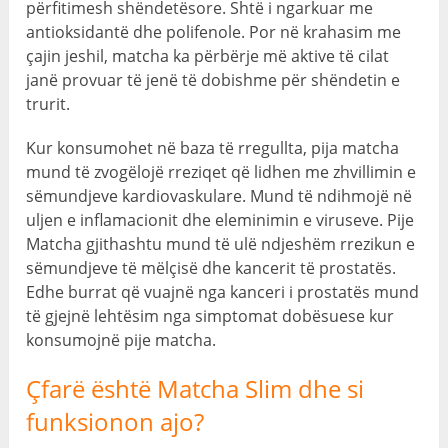
përfitimesh shëndetësore. Shtë i ngarkuar me
antioksidantë dhe polifenole. Por në krahasim me
çajin jeshil, matcha ka përbërje më aktive të cilat
janë provuar të jenë të dobishme për shëndetin e
trurit.
Kur konsumohet në baza të rregullta, pija matcha
mund të zvogëlojë rreziqet që lidhen me zhvillimin e
sëmundjeve kardiovaskulare. Mund të ndihmojë në
uljen e inflamacionit dhe eleminimin e viruseve. Pije
Matcha gjithashtu mund të ulë ndjeshëm rrezikun e
sëmundjeve të mëlçisë dhe kancerit të prostatës.
Edhe burrat që vuajnë nga kanceri i prostatës mund
të gjejnë lehtësim nga simptomat dobësuese kur
konsumojnë pije matcha.
Çfarë është Matcha Slim dhe si
funksionon ajo?