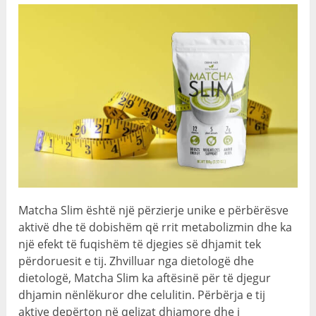
Matcha Slim është një përzierje unike e përbërësve
aktivë dhe të dobishëm që rrit metabolizmin dhe ka
një efekt të fuqishëm të djegies së dhjamit tek
përdoruesit e tij. Zhvilluar nga dietologë dhe
dietologë, Matcha Slim ka aftësinë për të djegur
dhjamin nënlëkuror dhe celulitin. Përbërja e tij
aktive depërton në qelizat dhjamore dhe i