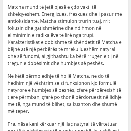
Matcha mund të jetë pjesë e çdo vakti të
shkëlqyeshëm. Energjizues, freskues dhe i pasur me
antioksidantë, Matcha stimulon trurin tuaj, rrit
fokusin dhe gatishmërinë dhe ndihmon në
eliminimin e radikalëve të lirë nga trupi.
Karakteristikat e dobishme të shëndetit të Matcha e
bëjnë atë një përbërës të mrekullueshëm natyral
dhe së fundmi, ai gjithashtu ka bërë rrugën e tij në
tregun e dobësimit dhe humbjes së peshës.
Në këtë përmbledhje të hollë Matcha, ne do të
hedhim një vështrim se si funksionon kjo formulë
natyrore e humbjes së peshës, çfarë përbërësish të
tjerë përmban, çfarë po thonë përdoruesit në lidhje
me të, nga mund të blihet, sa kushton dhe shumë
më tepër.
Pra, nëse keni kërkuar një ilaç natyral të vërtetuar