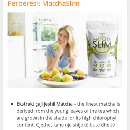
Përbërësit MatchaSlim
Ekstrakt çaji jeshil Matcha
–
the finest matcha is
derived from the young leaves of the tea which
are grown in the shade for its high chlorophyll
content
. Gjethet kanë një shije të butë dhe të