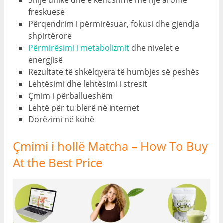
freskuese
Përqendrim i përmirësuar, fokusi dhe gjendja
shpirtërore
Përmirësimi i metabolizmit
dhe nivelet e
energjisë
Rezultate të shkëlqyera të humbjes së peshës
Lehtësimi dhe lehtësimi i stresit
Çmim i përballueshëm
Lehtë për tu blerë në internet
Dorëzimi në kohë
Çmimi i hollë Matcha –
How To Buy
At the Best Price