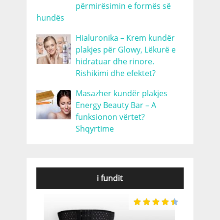
përmirësimin e formës së
hundës
Hialuronika – Krem kundër
plakjes për Glowy, Lëkurë e
hidratuar dhe rinore.
Rishikimi dhe efektet?
Masazher kundër plakjes
Energy Beauty Bar – A
funksionon vërtet?
Shqyrtime
i fundit