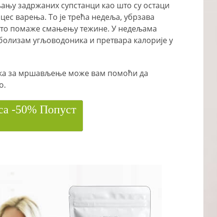
њању задржаних супстанци као што су остаци
цес варења. То је трећа недеља, убрзава
 што помаже смањењу тежине. У недељама
болизам угљоводоника и претвара калорије у
ка за мршављење може вам помоћи да
о.
са -50% Попуст