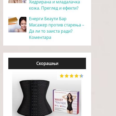
Хидрирана и младалачка
кожа. Преглед и ефекти?
Енерги Беаути Бар
Масажер против старења –
Да ли то заиста ради?
Коментара
Скорашњи