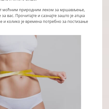
опет моћним природним леком за мршављење,
 за вас. Прочитајте и сазнајте зашто је атцха
 и колико је времена потребно за постизање