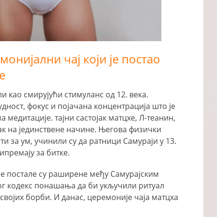
монијални чај који је постао
е
 као смирујући стимуланс од 12. века.
дност, фокус и појачана концентрација што је
медитације. тајни састојак матцхе, Л-теанин,
ак на јединствене начине. Његова физички
ти за ум, учинили су да ратници Самураји у 13.
ипремају за битке.
је постале су раширене међу Самурајским
ог кодекс понашања да би укључили ритуал
својих борби. И данас, церемоније чаја матцха