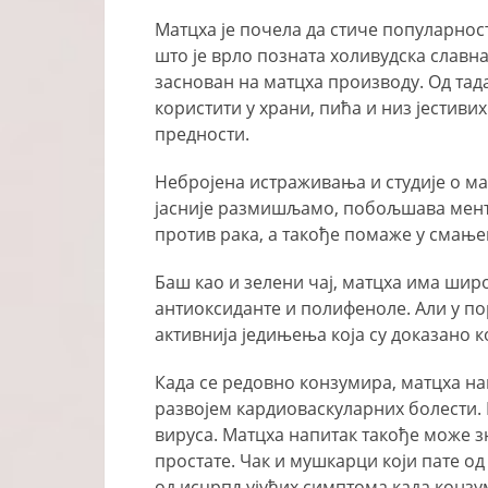
Матцха је почела да стиче популарнос
што је врло позната холивудска славна
заснован на матцха производу. Од тад
користити у храни, пића и низ јестив
предности.
Небројена истраживања и студије о мат
јасније размишљамо, побољшава мента
против рака, а такође помаже у смање
Баш као и зелени чај, матцха има шир
антиоксиданте и полифеноле. Али у по
активнија једињења која су доказано 
Када се редовно конзумира, матцха н
развојем кардиоваскуларних болести
вируса. Матцха напитак такође може з
простате. Чак и мушкарци који пате 
од исцрпљујућих симптома када конзу