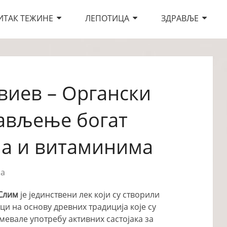
ИТАК ТЕЖИНЕ
ЛЕПОТИЦА
ЗДРАВЉЕ
виев – Органски
ављење богат
а и витаминима
ра
Слим
је јединствени лек који су створили
ци на основу древних традиција које су
мевале употребу активних састојака за