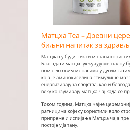
Матцха Теа – Древни цере
биљни напитак за здрављ
Матцха су будистички монаси користили
Благодати матцхе укључују менталну бу
помогло овим монасима у дугим сатима 
која је аминокиселина стимулише моз
енергизирајућа својства, као и благода
веку конзумирају матцха чај када се пр
Током година, Матцха чајне церемони
ратницима који су користили врло стр
припреме и испијања Матцха чаја пре 
постоје у Јапану.