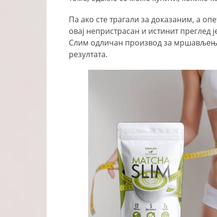
Па ако сте трагали за доказаним, а 
овај непристрасан и истинит преглед је
Слим одличан производ за мршављење
резултата.