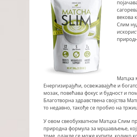
појачав
сагорев
векова к
Слим ну
искорист
природн
Матцха 
Енергизирајући, освежавајуће и бога
мозак, повећава фокус и будност и по
Благотворна здравствена својства Ма
то недавно, такође се пробио на тр
У овом свеобухватном Матцха Слим п
природна формула за мршављење, које
томе, одакле се може купити, колико 