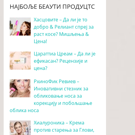
НАЈБОЉЕ БЕАУТИ ПРОДУЦТС
Хасцовите – Да ли је то
добро & Релиант спреј за
раст косе? Мишљења &
Цена!
Цараттиа Цреам – Да ли је
ефикасан? Рецензије и
цена?
РхиноФик Ревиев –
Иновативни стезник за
обликовање носа за
корекцију и побољшање
облика носа
Хиалуроника – Крема
против старења за Глови,