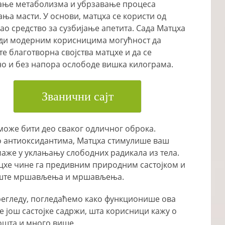
ање метаболизма и убрзавање процеса
ања масти. У основи, матцха се користи од
ао средство за сузбијање апетита. Сада Матцха
ди модерним корисницима могућност да
е благотворна својства матцхе и да се
о и без напора ослободе вишка килограма.
Званични сајт
може бити део сваког одличног оброка.
то антиоксидантима, Матцха стимулише ваш
маже у уклањању слободних радикала из тела.
тцхе чине га предивним природним састојком и
жиште мршављења и мршављења.
регледу, погледаћемо како функционише ова
 још састојке садржи, шта корисници кажу о
кошта и много више.