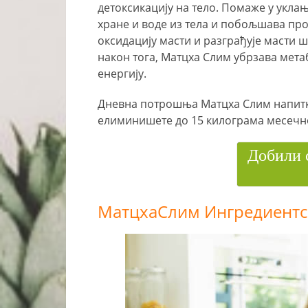
детоксикацију на тело. Помаже у укла
хране и воде из тела и побољшава про
оксидацију масти и разграђује масти
након тога, Матцха Слим убрзава мета
енергију.
Дневна потрошња Матцха Слим напит
елиминишете до 15 килограма месечн
Добили 
МатцхаСлим Ингредиентс