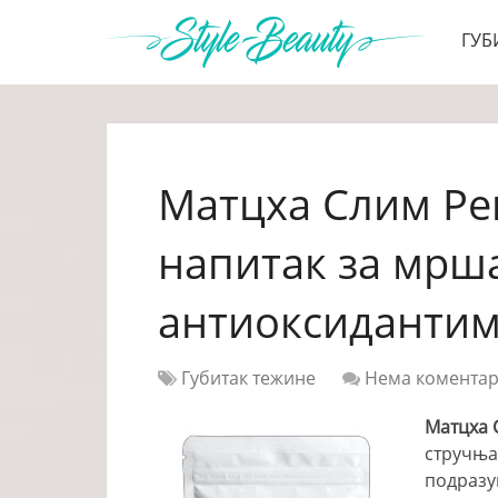
ГУБ
Матцха Слим Ре
напитак за мрш
антиоксидантим
Губитак тежине
Нема комента
Матцха 
стручња
подразу