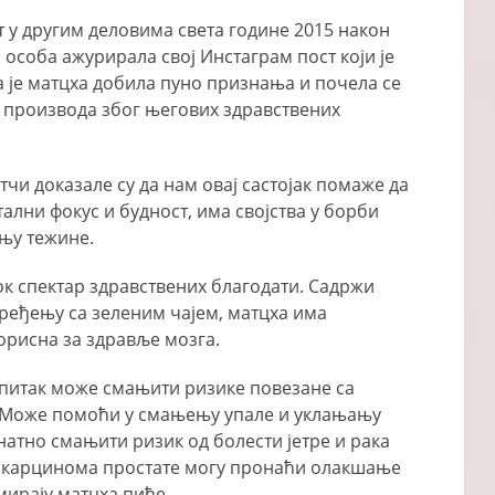
т у другим деловима света године 2015 након
 особа ажурирала свој Инстаграм пост који је
а је матцха добила пуно признања и почела се
их производа због његових здравствених
чи доказале су да нам овај састојак помаже да
лни фокус и будност, има својства у борби
њу тежине.
ок спектар здравствених благодати. Садржи
ређењу са зеленим чајем, матцха има
корисна за здравље мозга.
апитак може смањити ризике повезане са
. Може помоћи у смањењу упале и уклањању
натно смањити ризик од болести јетре и рака
од карцинома простате могу пронаћи олакшање
мирају матцха пиће.