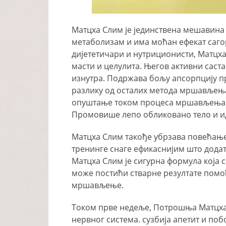
Матцха Слим је јединствена мешавина 
метаболизам и има моћан ефекат саго
дијететичари и нутриционисти, Матцх
масти и целулита. Његов активни саст
изнутра. Подржава бољу апсорпцију п
разлику од осталих метода мршављења
опуштање током процеса мршављења,
Промовише лепо обликовано тело и ид
Матцха Слим такође убрзава повећањ
тренинге снаге ефикаснијим што дода
Матцха Слим је сигурна формула која с
може постићи стварне резултате помо
мршављење.
Током прве недеље, Потрошња Матцха
нервног система. сузбија апетит и по