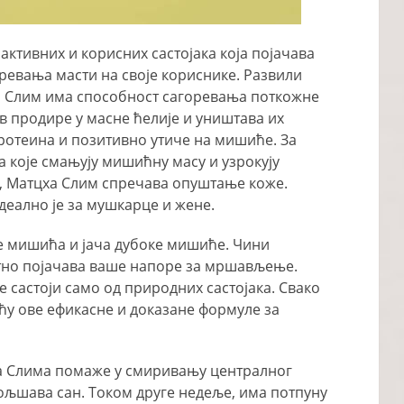
активних и корисних састојака која појачава
ревања масти на своје кориснике. Развили
а Слим има способност сагоревања поткожне
ав продире у масне ћелије и уништава их
ротеина и позитивно утиче на мишиће. За
 које смањују мишићну масу и узрокују
 Матцха Слим спречава опуштање коже.
еално је за мушкарце и жене.
е мишића и јача дубоке мишиће. Чини
тно појачава ваше напоре за мршављење.
е састоји само од природних састојака. Свако
ћу ове ефикасне и доказане формуле за
 Слима помаже у смиривању централног
бољшава сан. Током друге недеље, има потпуну