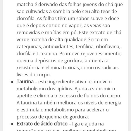
matcha é derivado das folhas jovens do chá que
são cultivadas à sombra pelo seu alto teor de
clorofila. As folhas têm um sabor suave e doce
que é depois cozido no vapor, as veias são
removidas e moídas em pó. Este extrato de chá
verde matcha de alta qualidade é rico em
catequinas, antioxidantes, teofilina, riboflavina,
clorfila e L-teanina. Promove rejuvenescimento,
queima depósitos de gordura, aumenta a
resistência e elimina toxinas, como os radicais
livres do corpo.
Taurina
– este ingrediente ativo promove o
metabolismo dos lipídios. Ajuda a suprimir o
apetite e elimina o excesso de fluidos do corpo.
A taurina também melhora os níveis de energia
e estimula o metabolismo para acelerar o
processo de queima de gordura.
Extrato de ácido cítrico
– liga e ajuda na
remoção de toxinas, melhora o metabolismo,