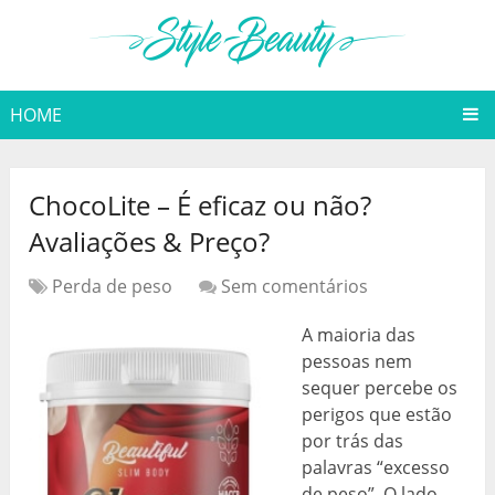
HOME
ChocoLite – É eficaz ou não?
Avaliações & Preço?
Perda de peso
Sem comentários
A maioria das
pessoas nem
sequer percebe os
perigos que estão
por trás das
palavras “excesso
de peso”. O lado