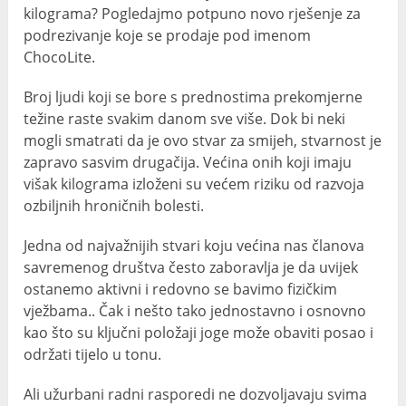
kilograma? Pogledajmo potpuno novo rješenje za
podrezivanje koje se prodaje pod imenom
ChocoLite.
Broj ljudi koji se bore s prednostima prekomjerne
težine raste svakim danom sve više. Dok bi neki
mogli smatrati da je ovo stvar za smijeh, stvarnost je
zapravo sasvim drugačija. Većina onih koji imaju
višak kilograma izloženi su većem riziku od razvoja
ozbiljnih hroničnih bolesti.
Jedna od najvažnijih stvari koju većina nas članova
savremenog društva često zaboravlja je da uvijek
ostanemo aktivni i redovno se bavimo fizičkim
vježbama.. Čak i nešto tako jednostavno i osnovno
kao što su ključni položaji joge može obaviti posao i
održati tijelo u tonu.
Ali užurbani radni rasporedi ne dozvoljavaju svima