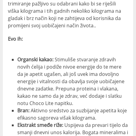
trimiranje pažljivo su odabrani kako bi se riješili
viška kilograma i tih gadnih nekoliko kilograma na
gladak i brz način koji ne zahtijeva od korisnika da
promijeni svoj uobičajeni način života..
Evo ih:
Organski kakao:
Stimuliše stvaranje zdravih
novih ćelija i podiže nivoe energije do te mere
da je apetit ugašen, ali još uvek ima dovoljno
energije i vitalnosti da obavlja svoje uobičajene
dnevne zadatke. Prepuna proteina i vlakana,
kakao ne samo da je zdrav, već dodaje i slatku
notu Choco Lite napitku.
Bran:
Aktivno sredstvo za suzbijanje apetita koje
efikasno sagoreva višak kilograma.
Ekstrakt smeđe riže:
Uspijeva da prevari tijelo da
smanji dnevni unos kalorija. Bogata mineralima i