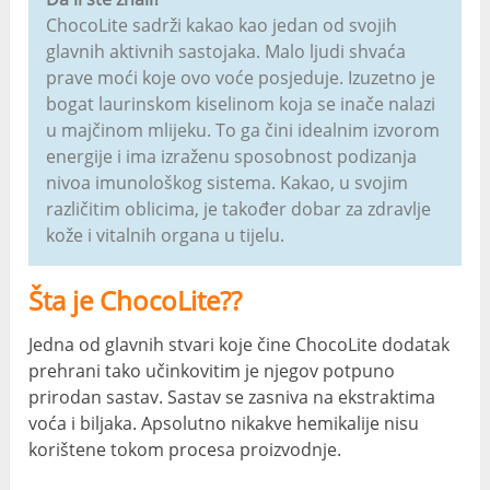
ChocoLite sadrži kakao kao jedan od svojih
glavnih aktivnih sastojaka. Malo ljudi shvaća
prave moći koje ovo voće posjeduje. Izuzetno je
bogat laurinskom kiselinom koja se inače nalazi
u majčinom mlijeku. To ga čini idealnim izvorom
energije i ima izraženu sposobnost podizanja
nivoa imunološkog sistema. Kakao, u svojim
različitim oblicima, je također dobar za zdravlje
kože i vitalnih organa u tijelu.
Šta je ChocoLite??
Jedna od glavnih stvari koje čine ChocoLite dodatak
prehrani tako učinkovitim je njegov potpuno
prirodan sastav. Sastav se zasniva na ekstraktima
voća i biljaka. Apsolutno nikakve hemikalije nisu
korištene tokom procesa proizvodnje.