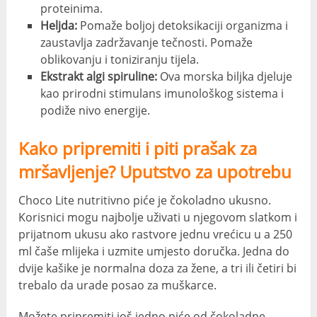
proteinima.
Heljda:
Pomaže boljoj detoksikaciji organizma i
zaustavlja zadržavanje tečnosti. Pomaže
oblikovanju i toniziranju tijela.
Ekstrakt algi spiruline:
Ova morska biljka djeluje
kao prirodni stimulans imunološkog sistema i
podiže nivo energije.
Kako pripremiti i piti prašak za
mršavljenje? Uputstvo za upotrebu
Choco Lite nutritivno piće je čokoladno ukusno.
Korisnici mogu najbolje uživati ​​u njegovom slatkom i
prijatnom ukusu ako rastvore jednu vrećicu u a 250
ml čaše mlijeka i uzmite umjesto doručka. Jedna do
dvije kašike je normalna doza za žene, a tri ili četiri bi
trebalo da urade posao za muškarce.
Možete pripremiti još jedno piće od čokoladne