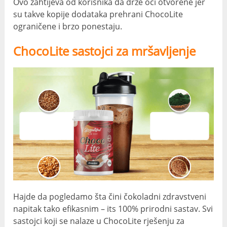
Ovo zahtijeva od korisnika da drže oči otvorene jer
su takve kopije dodataka prehrani ChocoLite
ograničene i brzo ponestaju.
ChocoLite sastojci za mršavljenje
Hajde da pogledamo šta čini čokoladni zdravstveni
napitak tako efikasnim – its 100% prirodni sastav. Svi
sastojci koji se nalaze u ChocoLite rješenju za