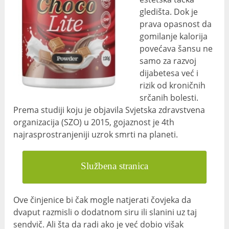
gledišta. Dok je
prava opasnost da
gomilanje kalorija
povećava šansu ne
samo za razvoj
dijabetesa već i
rizik od kroničnih
srčanih bolesti.
Prema studiji koju je objavila Svjetska zdravstvena
organizacija (SZO) u 2015, gojaznost je 4
th
najrasprostranjeniji uzrok smrti na planeti.
Službena stranica
Ove činjenice bi čak mogle natjerati čovjeka da
dvaput razmisli o dodatnom siru ili slanini uz taj
sendvič. Ali šta da radi ako je već dobio višak