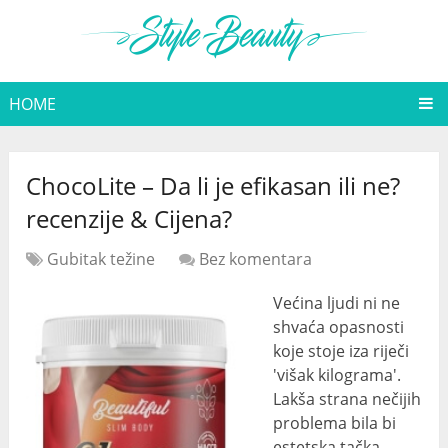
HOME
ChocoLite – Da li je efikasan ili ne?
recenzije & Cijena?
Gubitak težine
Bez komentara
Većina ljudi ni ne
shvaća opasnosti
koje stoje iza riječi
'višak kilograma'.
Lakša strana nečijih
problema bila bi
estetska tačka