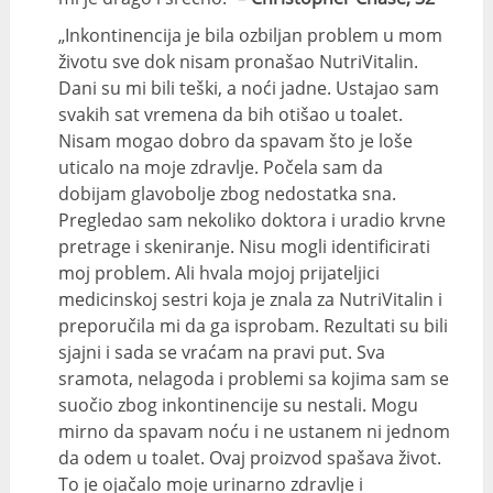
„Inkontinencija je bila ozbiljan problem u mom
životu sve dok nisam pronašao NutriVitalin.
Dani su mi bili teški, a noći jadne. Ustajao sam
svakih sat vremena da bih otišao u toalet.
Nisam mogao dobro da spavam što je loše
uticalo na moje zdravlje. Počela sam da
dobijam glavobolje zbog nedostatka sna.
Pregledao sam nekoliko doktora i uradio krvne
pretrage i skeniranje. Nisu mogli identificirati
moj problem. Ali hvala mojoj prijateljici
medicinskoj sestri koja je znala za NutriVitalin i
preporučila mi da ga isprobam. Rezultati su bili
sjajni i sada se vraćam na pravi put. Sva
sramota, nelagoda i problemi sa kojima sam se
suočio zbog inkontinencije su nestali. Mogu
mirno da spavam noću i ne ustanem ni jednom
da odem u toalet. Ovaj proizvod spašava život.
To je ojačalo moje urinarno zdravlje i