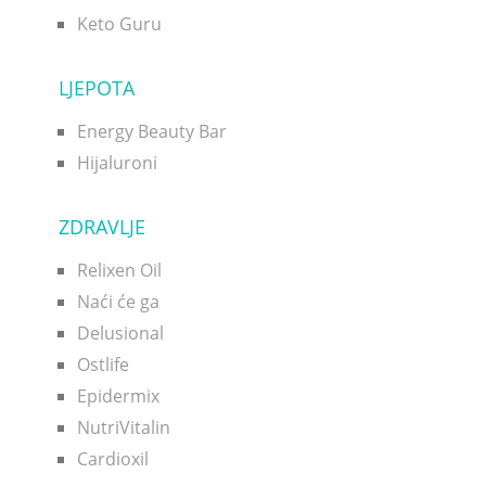
Keto Guru
LJEPOTA
Energy Beauty Bar
Hijaluroni
ZDRAVLJE
Relixen Oil
Naći će ga
Delusional
Ostlife
Epidermix
NutriVitalin
Cardioxil