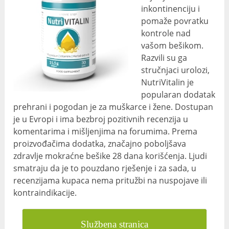
inkontinenciju i
pomaže povratku
kontrole nad
vašom bešikom.
Razvili su ga
stručnjaci urolozi,
NutriVitalin je
popularan dodatak
prehrani i pogodan je za muškarce i žene. Dostupan
je u Evropi i ima bezbroj pozitivnih recenzija u
komentarima i mišljenjima na forumima. Prema
proizvođačima dodatka, značajno poboljšava
zdravlje mokraćne bešike 28 dana korišćenja. Ljudi
smatraju da je to pouzdano rješenje i za sada, u
recenzijama kupaca nema pritužbi na nuspojave ili
kontraindikacije.
Službena stranica