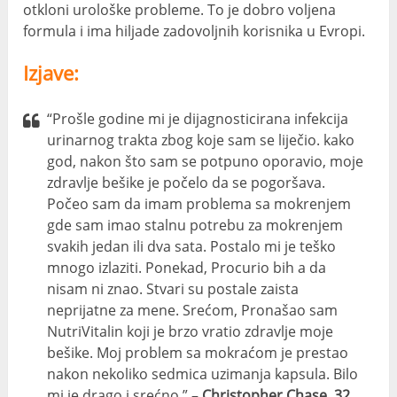
otkloni urološke probleme. To je dobro voljena
formula i ima hiljade zadovoljnih korisnika u Evropi.
Izjave:
“Prošle godine mi je dijagnosticirana infekcija
urinarnog trakta zbog koje sam se liječio. kako
god, nakon što sam se potpuno oporavio, moje
zdravlje bešike je počelo da se pogoršava.
Počeo sam da imam problema sa mokrenjem
gde sam imao stalnu potrebu za mokrenjem
svakih jedan ili dva sata. Postalo mi je teško
mnogo izlaziti. Ponekad, Procurio bih a da
nisam ni znao. Stvari su postale zaista
neprijatne za mene. Srećom, Pronašao sam
NutriVitalin koji je brzo vratio zdravlje moje
bešike. Moj problem sa mokraćom je prestao
nakon nekoliko sedmica uzimanja kapsula. Bilo
mi je drago i srećno.” –
Christopher Chase, 32