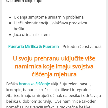
sastavom uključuju:
Uklanja simptome urinarnih problema.
Liječi inkontinenciju i olakšava preaktivnu
bešiku.
Jača urinarni sistem
Pueraria Mirifica & Puerarin
– Prirodna ženstvenost
U svoju prehranu uključite više
namirnica koje imaju svojstva
čišćenja mjehura
Bešika
hrana za čišćenje
uključuju zeleni pasulj,
krompir, banane, kruške, jaja, tikve i integralne
žitarice. Imaju smirujući učinak na bešiku i održavaju
bešiku u dobrom zdravlju. Ove namirnice također
pomažu u prevenciji infekcija mokraćne bešike i