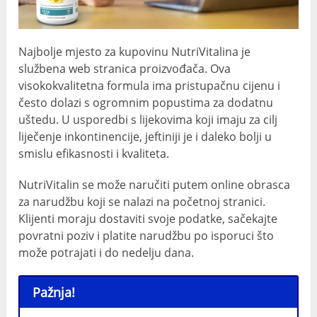
Najbolje mjesto za kupovinu NutriVitalina je
službena web stranica proizvođača. Ova
visokokvalitetna formula ima pristupačnu cijenu i
često dolazi s ogromnim popustima za dodatnu
uštedu. U usporedbi s lijekovima koji imaju za cilj
liječenje inkontinencije, jeftiniji je i daleko bolji u
smislu efikasnosti i kvaliteta.
NutriVitalin se može naručiti putem online obrasca
za narudžbu koji se nalazi na početnoj stranici.
Klijenti moraju dostaviti svoje podatke, sačekajte
povratni poziv i platite narudžbu po isporuci što
može potrajati i do nedelju dana.
Pažnja!