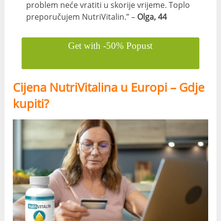
problem neće vratiti u skorije vrijeme. Toplo
preporučujem NutriVitalin.” –
Olga, 44
Get with -50% Popust
Cijena NutriVitalina u Europi – Gdje
kupiti?