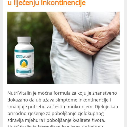
u liječenju inkontinencije
NutriVitalin je moćna formula za koju je znanstveno
dokazano da ublažava simptome inkontinencije i
smanjuje potrebu za čestim mokrenjem. Djeluje kao
prirodno rješenje za poboljšanje cjelokupnog
zdravlja mjehura i poboljšanje kvalitete života.
NutriVitalin je formuliran kao kapsule koje su