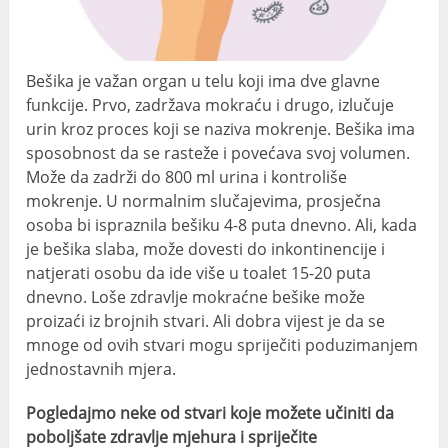
Bešika je važan organ u telu koji ima dve glavne
funkcije. Prvo, zadržava mokraću i drugo, izlučuje
urin kroz proces koji se naziva mokrenje. Bešika ima
sposobnost da se rasteže i povećava svoj volumen.
Može da zadrži do 800 ml urina i kontroliše
mokrenje. U normalnim slučajevima, prosječna
osoba bi ispraznila bešiku 4-8 puta dnevno. Ali, kada
je bešika slaba, može dovesti do inkontinencije i
natjerati osobu da ide više u toalet 15-20 puta
dnevno. Loše zdravlje mokraćne bešike može
proizaći iz brojnih stvari. Ali dobra vijest je da se
mnoge od ovih stvari mogu spriječiti poduzimanjem
jednostavnih mjera.
Pogledajmo neke od stvari koje možete učiniti da
poboljšate zdravlje mjehura i spriječite