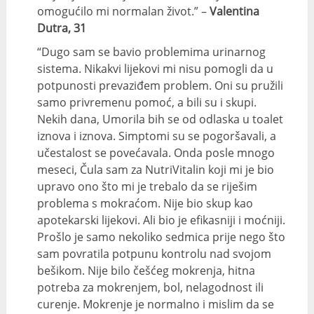
omogućilo mi normalan život.” –
Valentina
Dutra, 31
“Dugo sam se bavio problemima urinarnog
sistema. Nikakvi lijekovi mi nisu pomogli da u
potpunosti prevaziđem problem. Oni su pružili
samo privremenu pomoć, a bili su i skupi.
Nekih dana, Umorila bih se od odlaska u toalet
iznova i iznova. Simptomi su se pogoršavali, a
učestalost se povećavala. Onda posle mnogo
meseci, Čula sam za NutriVitalin koji mi je bio
upravo ono što mi je trebalo da se riješim
problema s mokraćom. Nije bio skup kao
apotekarski lijekovi. Ali bio je efikasniji i moćniji.
Prošlo je samo nekoliko sedmica prije nego što
sam povratila potpunu kontrolu nad svojom
bešikom. Nije bilo češćeg mokrenja, hitna
potreba za mokrenjem, bol, nelagodnost ili
curenje. Mokrenje je normalno i mislim da se