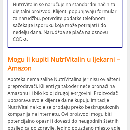
NutriVitalin se naručuje na standardni način za
digitalni proizvod. Klijenti popunjavaju formular
za narudžbu, potvrdite podatke telefonom i
sačekajte isporuku koja može potrajati i do
nedelju dana. Narudžba se plaća na osnovu
COD-a.
Mogu li kupiti NutriVitalin u ljekarni –
Amazon
Apoteka nema zalihe NutriVitalina jer nisu ovlašteni
preprodavači. Klijenti ga također neće pronaći na
Amazonu ili bilo kojoj drugoj e-trgovini. Proizvođač
upozorava svoje klijente da ne kupuju imitacije
NutriVitalina koje se prodaju preko beskrupuloznih
kompanija na internetu. Ovi proizvodi mogu biti
potencijalno opasni i dovesti do neugodnih štetnih
posljedica po zdravlje. Jedino pouzdano mjesto gdje