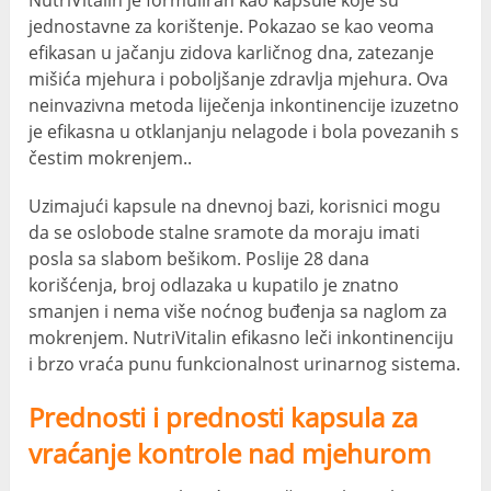
jednostavne za korištenje. Pokazao se kao veoma
efikasan u jačanju zidova karličnog dna, zatezanje
mišića mjehura i poboljšanje zdravlja mjehura. Ova
neinvazivna metoda liječenja inkontinencije izuzetno
je efikasna u otklanjanju nelagode i bola povezanih s
čestim mokrenjem..
Uzimajući kapsule na dnevnoj bazi, korisnici mogu
da se oslobode stalne sramote da moraju imati
posla sa slabom bešikom. Poslije 28 dana
korišćenja, broj odlazaka u kupatilo je znatno
smanjen i nema više noćnog buđenja sa naglom za
mokrenjem. NutriVitalin efikasno leči inkontinenciju
i brzo vraća punu funkcionalnost urinarnog sistema.
Prednosti i prednosti kapsula za
vraćanje kontrole nad mjehurom