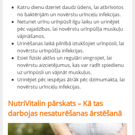
Katru dienu dzeriet daudz ūdens, lai atbrīvotos
no baktērijām un novērstu urīnceļu infekcijas.
Neturiet urīnu urīnpūslī ilgu laiku un urinējiet
pēc vajadzības, lai novērstu urīnpūšļa muskuļu
vājināšanos.
Urinēšanas laikā pilnībā iztukšojiet urīnpūsli, lai
novērstu urīnpūšļa infekcijas.
Esiet fiziski aktīvs un regulāri vingrojiet, lai
novērstu aizcietējumus, kas var radīt spiedienu
uz urīnpūsli un vājināt muskuļus.
Urinējiet pēc iespējas ātrāk pēc dzimumakta, lai
novērstu urīnceļu infekcijas.
NutriVitalin pārskats – Kā tas
darbojas nesaturēšanas ārstēšanā