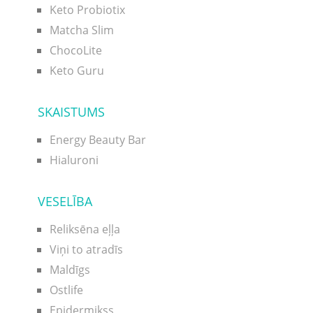
Keto Probiotix
Matcha Slim
ChocoLite
Keto Guru
SKAISTUMS
Energy Beauty Bar
Hialuroni
VESELĪBA
Reliksēna eļļa
Viņi to atradīs
Maldīgs
Ostlife
Epidermikss