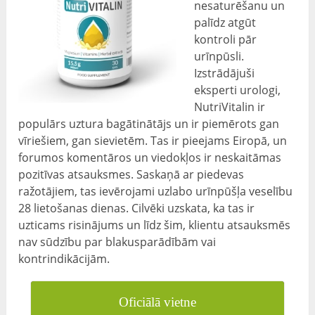
nesaturēšanu un
palīdz atgūt
kontroli pār
urīnpūsli.
Izstrādājuši
eksperti urologi,
NutriVitalin ir
populārs uztura bagātinātājs un ir piemērots gan
vīriešiem, gan sievietēm. Tas ir pieejams Eiropā, un
forumos komentāros un viedokļos ir neskaitāmas
pozitīvas atsauksmes. Saskaņā ar piedevas
ražotājiem, tas ievērojami uzlabo urīnpūšļa veselību
28 lietošanas dienas. Cilvēki uzskata, ka tas ir
uzticams risinājums un līdz šim, klientu atsauksmēs
nav sūdzību par blakusparādībām vai
kontrindikācijām.
Oficiālā vietne