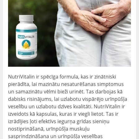
NutriVitalin ir spēcīga formula, kas ir zinātniski
pierādīta, lai mazinātu nesaturēšanas simptomus
un samazinātu vēlmi bieži urinēt. Tas darbojas kā
dabisks risinājums, lai uzlabotu vispārējo urīnpūšļa
veselību un uzlabotu dzīves kvalitāti. NutriVitalin ir
izveidots kā kapsulas, kuras ir viegli lietot. Tas ir
izrādījies ļoti efektīvs iegurņa grīdas sieniņu
nostiprināšanā, urīnpūšļa muskuļu
sasprindzināšana un urīnpūšļa veselības