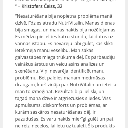
” –
Kristofers Čeiss, 32
“Nesaturēšana bija nopietna problēma manā
dzīvē, līdz es atradu NutriVitalin. Manas dienas
bija smagas, un manas naktis bija nožēlojamas.
Es mēdzu piecelties katru stundu, lai dotos uz
vannas istabu. Es nevarēju labi gulēt, kas slikti
ietekmēja manu veselību. Man sākās
galvassāpes miega trūkuma dēļ. Es pārbaudīju
vairākus ārstus un veicu asins analīzes un
skenēšanu. Viņi nevarēja identificēt manu
problēmu. Bet paldies manam medmāsas
draugam, kurš zināja par NutriVitalin un ieteica
man to izmēģināt. Rezultāti bija lieliski, un
tagad mana dzīve ir atgriezusies sliedēs. Viss
apmulsums, diskomforts un problēmas, ar
kurām saskāros nesaturēšanas dēļ, ir
pazudušas. Es varu naktīs mierīgi gulēt un pat
ne reizi neceļos, lai ietu uz tualeti. Šis produkts