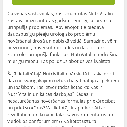
Galvenās sastāvdaļas, kas izmantotas NutriVitalin
sastāvā, ir izmantotas gadsimtiem ilgi, lai ārstētu
urīnpūšļa problēmas.. Apvienojot, tie piedāvā
daudzpusīgu pieeju uroloģisko problēmu
novēršanai drošā un dabiskā veidā. Samazinot vēlmi
bieži urinēt, novēršot noplūdes un ļaujot jums
kontrolēt urīnpūšļa funkcijas, NutriVitalin nodrošina
mierīgu miegu. Tas palīdz uzlabot dzīves kvalitāti.
Šajā detalizētajā NutriVitalin pārskatā ir izskaidroti
daži no svarīgākajiem uztura bagātinātāja aspektiem
un īpašībām. Tas ietver tādas lietas kā: Kas ir
NutriVitalin un kā tas darbojas? Kādas ir
nesaturēšanas novēršanas formulas priekšrocības
un priekšrocības? Vai lietotāji ir apmierināti ar
rezultātiem un ko viņi dalās savos komentāros un
viedokļos par forumiem?? Kā lietot uztura