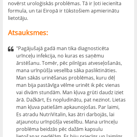
novērst uroloģiskās problēmas. Tā ir ļoti iecienīta
formula, un tai Eiropā ir tūkstošiem apmierinātu
lietotāju.
Atsauksmes:
"Pagājušajā gadā man tika diagnosticēta
urīnceļu infekcija, no kuras es saņēmu
ārstēšanu. Tomēr, pēc pilnīgas atveseļošanās,
mana urīnpūšļa veselība sāka pasliktināties.
Man sākās urinēšanas problēmas, kuru dēļ
man bija pastāvīga vēlme urinēt ik pēc vienas
vai divām stundām. Man kļuva grūti daudz iziet
ārā. Dažkārt, Es nopludinātu, pat nezinot. Lietas
man kļuva patiešām apkaunojošas. Par laimi,
Es atradu NutriVitalin, kas ātri darbojās, lai
atjaunotu urīnpūšļa veselību. Mana urīnceļu
problēma beidzās pēc dažām kapsulu
lietošanas nedēļām. Es biju priecīgs un laimīgs.