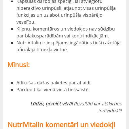
Kapsulas darbojas spēcīgi, lai atvieglotu
hiperaktīvo urīnpūsli, atjaunot visas urīnpūšļa
funkcijas un uzlabot urīnpūšļa vispārējo
veselību.
Klientu komentāros un viedokļos nav sūdzību
par blakusparādībām vai kontrindikācijām.
NutriVitalin ir iespējams iegādāties tieši ražotāja
oficiālajā tīmekļa vietnē.
Mīnusi:
Atlikušas dažas paketes par atlaidi.
Pārdod tikai vienā vietā tiešsaistē
Lūdzu, ņemiet vērā!
Rezultāti var atšķirties
individuāli!
NutriVitalin komentāri un viedokļi