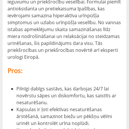
ieguvumu un priekšrocību veselībai. Formulai piemīt
antioksidanta un pretiekaisuma īpašības, kas
ievērojami samazina hiperaktīva urīnpūšļa
simptomus un uzlabo urīnpūšļa veselību. No vannas
istabas apmeklējumu skaita samazināšanas līdz
miera nodrošināšanai un relaksācijai no steidzamas
urinēšanas, šis papildinājums dara visu. Tās
priekšrocības un priekšrocības novērtē arī eksperti
urologi Eiropā.
Pros:
Pilnīgi dabīgs sastāvs, kas darbojas 24/7 lai
novērstu sāpes un diskomfortu, kas saistīts ar
nesaturēšanu.
Kapsulas ir ļoti efektīvas nesaturēšanas
ārstēšanā, samazinot biežu un pēkšņu vēlmi
urinēt un kontrolēt urīna noplūdi.