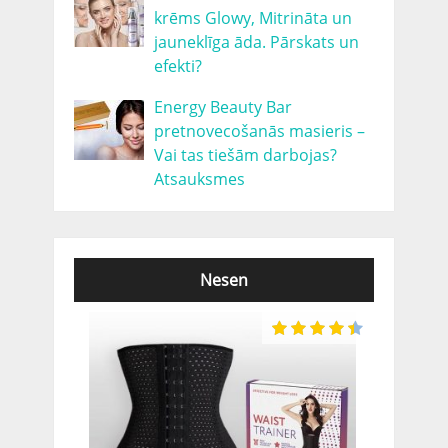
krēms Glowy, Mitrināta un
jauneklīga āda. Pārskats un
efekti?
Energy Beauty Bar
pretnovecošanās masieris –
Vai tas tiešām darbojas?
Atsauksmes
Nesen