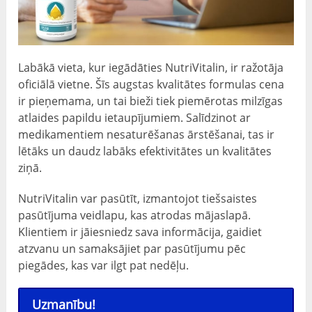
Labākā vieta, kur iegādāties NutriVitalin, ir ražotāja
oficiālā vietne. Šīs augstas kvalitātes formulas cena
ir pieņemama, un tai bieži tiek piemērotas milzīgas
atlaides papildu ietaupījumiem. Salīdzinot ar
medikamentiem nesaturēšanas ārstēšanai, tas ir
lētāks un daudz labāks efektivitātes un kvalitātes
ziņā.
NutriVitalin var pasūtīt, izmantojot tiešsaistes
pasūtījuma veidlapu, kas atrodas mājaslapā.
Klientiem ir jāiesniedz sava informācija, gaidiet
atzvanu un samaksājiet par pasūtījumu pēc
piegādes, kas var ilgt pat nedēļu.
Uzmanību!