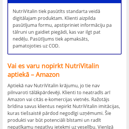
NutriVitalin tiek pasūtīts standarta veidā
digitālajam produktam. Klienti aizpilda
pasūtījuma formu, apstipriniet informāciju pa
tālruni un gaidiet piegādi, kas var ilgt pat
nedēļu. Pasūtījums tiek apmaksāts,
pamatojoties uz COD.
Vai es varu nopirkt NutriVitalin
aptiekā – Amazon
Aptiekā nav NutriVitalin krājumu, jo tie nav
pilnvaroti tālākpārdevēji. Klienti to neatradīs arī
Amazon vai citās e-komercijas vietnēs. Ražotājs
brīdina savus klientus nepirkt NutriVitalin imitācijas,
kuras tiešsaistē pārdod negodīgi uzņēmumi. Šie
produkti var būt potenciāli bīstami un radīt
nepatīkamu negatīvu ietekmi uz veselību. Vienīgā