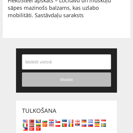
FlekoSteel apskats – Locītavu un muskuļu
sāpes mazinošs balzams, kas uzlabo
mobilitāti. Sastāvdaļu saraksts
Meklēt
TULKOŠANA