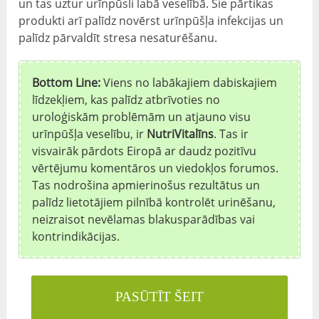
un tas uztur urīnpūsli labā veselībā. Šie pārtikas
produkti arī palīdz novērst urīnpūšļa infekcijas un
palīdz pārvaldīt stresa nesaturēšanu.
Bottom Line:
Viens no labākajiem dabiskajiem
līdzekļiem, kas palīdz atbrīvoties no
uroloģiskām problēmām un atjauno visu
urīnpūšļa veselību, ir
NutriVitalīns
. Tas ir
visvairāk pārdots Eiropā ar daudz pozitīvu
vērtējumu komentāros un viedokļos forumos.
Tas nodrošina apmierinošus rezultātus un
palīdz lietotājiem pilnībā kontrolēt urinēšanu,
neizraisot nevēlamas blakusparādības vai
kontrindikācijas.
PASŪTĪT ŠEIT