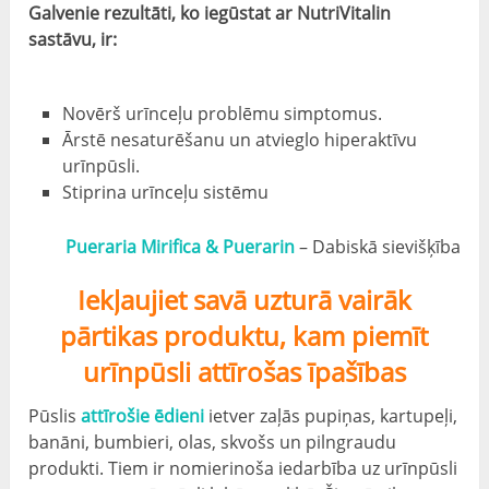
Galvenie rezultāti, ko iegūstat ar NutriVitalin
sastāvu, ir:
Novērš urīnceļu problēmu simptomus.
Ārstē nesaturēšanu un atvieglo hiperaktīvu
urīnpūsli.
Stiprina urīnceļu sistēmu
Pueraria Mirifica & Puerarin
– Dabiskā sievišķība
Iekļaujiet savā uzturā vairāk
pārtikas produktu, kam piemīt
urīnpūsli attīrošas īpašības
Pūslis
attīrošie ēdieni
ietver zaļās pupiņas, kartupeļi,
banāni, bumbieri, olas, skvošs un pilngraudu
produkti. Tiem ir nomierinoša iedarbība uz urīnpūsli