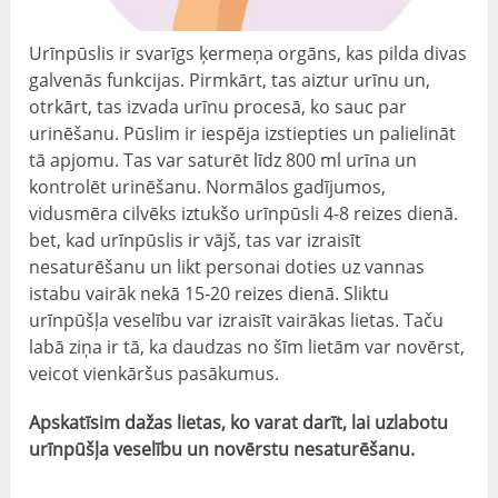
Urīnpūslis ir svarīgs ķermeņa orgāns, kas pilda divas
galvenās funkcijas. Pirmkārt, tas aiztur urīnu un,
otrkārt, tas izvada urīnu procesā, ko sauc par
urinēšanu. Pūslim ir iespēja izstiepties un palielināt
tā apjomu. Tas var saturēt līdz 800 ml urīna un
kontrolēt urinēšanu. Normālos gadījumos,
vidusmēra cilvēks iztukšo urīnpūsli 4-8 reizes dienā.
bet, kad urīnpūslis ir vājš, tas var izraisīt
nesaturēšanu un likt personai doties uz vannas
istabu vairāk nekā 15-20 reizes dienā. Sliktu
urīnpūšļa veselību var izraisīt vairākas lietas. Taču
labā ziņa ir tā, ka daudzas no šīm lietām var novērst,
veicot vienkāršus pasākumus.
Apskatīsim dažas lietas, ko varat darīt, lai uzlabotu
urīnpūšļa veselību un novērstu nesaturēšanu.