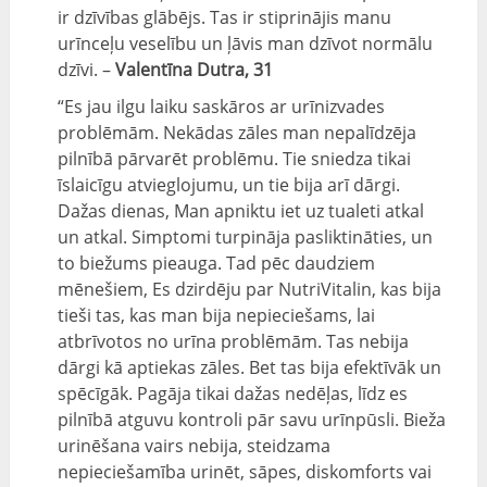
ir dzīvības glābējs. Tas ir stiprinājis manu
urīnceļu veselību un ļāvis man dzīvot normālu
dzīvi. –
Valentīna Dutra, 31
“Es jau ilgu laiku saskāros ar urīnizvades
problēmām. Nekādas zāles man nepalīdzēja
pilnībā pārvarēt problēmu. Tie sniedza tikai
īslaicīgu atvieglojumu, un tie bija arī dārgi.
Dažas dienas, Man apniktu iet uz tualeti atkal
un atkal. Simptomi turpināja pasliktināties, un
to biežums pieauga. Tad pēc daudziem
mēnešiem, Es dzirdēju par NutriVitalin, kas bija
tieši tas, kas man bija nepieciešams, lai
atbrīvotos no urīna problēmām. Tas nebija
dārgi kā aptiekas zāles. Bet tas bija efektīvāk un
spēcīgāk. Pagāja tikai dažas nedēļas, līdz es
pilnībā atguvu kontroli pār savu urīnpūsli. Bieža
urinēšana vairs nebija, steidzama
nepieciešamība urinēt, sāpes, diskomforts vai