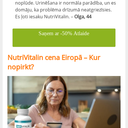
noplūde. Urinēšana ir normāla parādība, un es
domāju, ka problēma drīzumā neatgriezīsies.
Es ļoti iesaku NutriVitalin. –
Olga, 44
Saņem ar -50% Atlaide
NutriVitalin cena Eiropā – Kur
nopirkt?