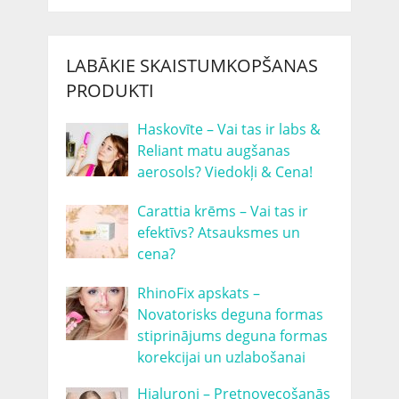
LABĀKIE SKAISTUMKOPŠANAS
PRODUKTI
Haskovīte – Vai tas ir labs &
Reliant matu augšanas
aerosols? Viedokļi & Cena!
Carattia krēms – Vai tas ir
efektīvs? Atsauksmes un
cena?
RhinoFix apskats –
Novatorisks deguna formas
stiprinājums deguna formas
korekcijai un uzlabošanai
Hialuroni – Pretnovecošanās