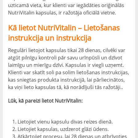
uzticamā vieta, kur klienti var iegādāties oriģinālās
NutriVitalin kapsulas, ir ražotāja oficiālā vietne.
Kā lietot NutriVitalin – Lietošanas
instrukcija un instrukcija
Regulāri lietojot kapsulas tikai 28 dienas, cilvēki var
atgūt pilnīgu kontroli pār savu urīnpūsli un dzīvot
laimīgu un mierīgu dzīvi. Kapsulas ir viegli uzņemt.
Klienti var skatīt soli pa solim lietošanas instrukcijas,
kas sniegtas produkta instrukcijā, lai pārliecinātos,
ka viņi lieto kapsulas tā, kā norādījuši tās ražotāji..
Lūk, kā pareizi lietot NutriVitalin:
Lietojiet vienu kapsulu divas reizes dienā.
Lietojiet kapsulas, uzdzerot glāzi ūdens.
Atkārtojiet procesu, lai 28 dienas un atbrīvoties