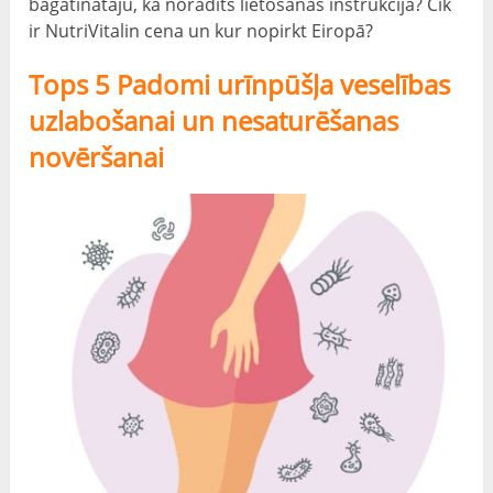
bagātinātāju, kā norādīts lietošanas instrukcijā? Cik
ir NutriVitalin cena un kur nopirkt Eiropā?
Tops 5 Padomi urīnpūšļa veselības
uzlabošanai un nesaturēšanas
novēršanai