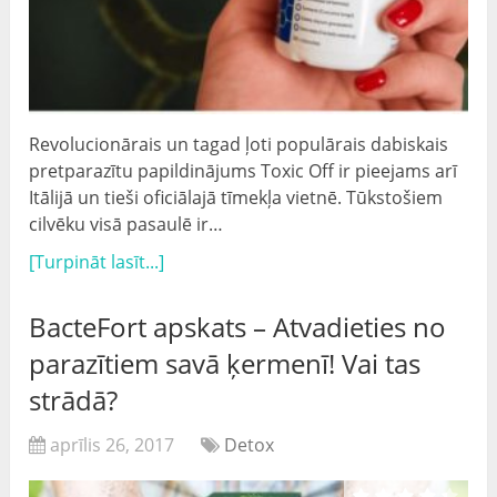
Revolucionārais un tagad ļoti populārais dabiskais
pretparazītu papildinājums Toxic Off ir pieejams arī
Itālijā un tieši oficiālajā tīmekļa vietnē. Tūkstošiem
cilvēku visā pasaulē ir…
[Turpināt lasīt...]
BacteFort apskats – Atvadieties no
parazītiem savā ķermenī! Vai tas
strādā?
aprīlis 26, 2017
Detox