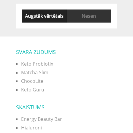
Augstāk vērtētais
Nesen
SVARA ZUDUMS
Keto Probiotix
Matcha Slim
ChocoLite
Keto Guru
SKAISTUMS
Energy Beauty Bar
Hialuroni