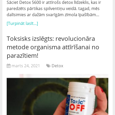
Sāciet Detox 5600 ir attīrošs detox līdzeklis, kas ir
paredzēts pārtikas spilventiņu veidā. tagad, mēs
dalīsimies ar dažām svarīgām zīmola īpašībām…
[Turpināt lasīt...]
Toksisks izslēgts: revolucionāra
metode organisma attīrīšanai no
parazītiem!
marts 24, 2021
Detox