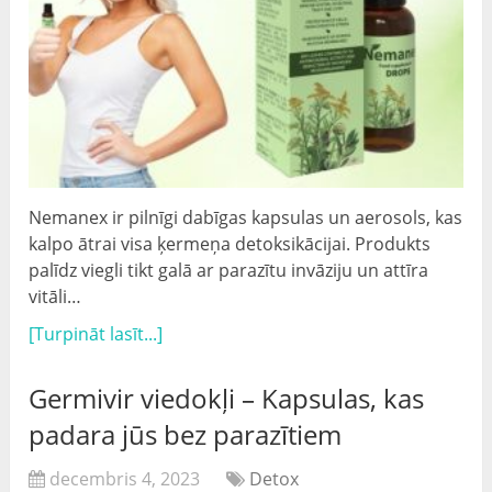
Nemanex ir pilnīgi dabīgas kapsulas un aerosols, kas
kalpo ātrai visa ķermeņa detoksikācijai. Produkts
palīdz viegli tikt galā ar parazītu invāziju un attīra
vitāli…
[Turpināt lasīt...]
Germivir viedokļi – Kapsulas, kas
padara jūs bez parazītiem
decembris 4, 2023
Detox