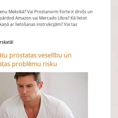
enu Meksikā? Vai Prostanorm Forte ir drošs un
to pārdod Amazon vai Mercado Libre? Kā lietot
skaņā ar lietošanas instrukcijām? Vai tas
rskatā!
ātu prostatas veselību un
atas problēmu risku