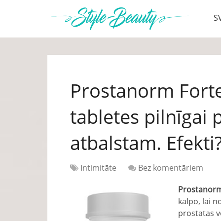
S
Prostanorm Forte
tabletes pilnīgai 
atbalstam. Efekti
Intimitāte
Bez komentāriem
Prostanorm
kalpo, lai 
prostatas v