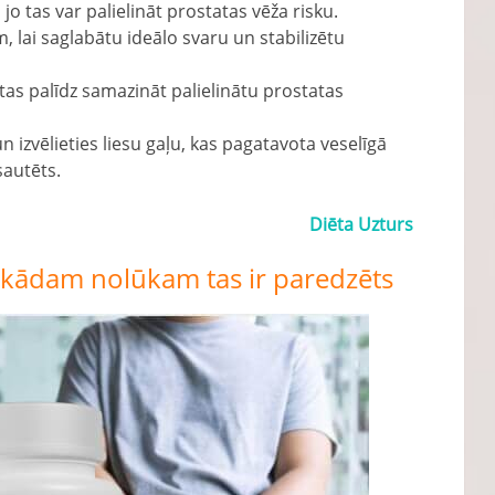
jo tas var palielināt prostatas vēža risku.
m, lai saglabātu ideālo svaru un stabilizētu
 tas palīdz samazināt palielinātu prostatas
n izvēlieties liesu gaļu, kas pagatavota veselīgā
sautēts.
Diēta Uzturs
 kādam nolūkam tas ir paredzēts