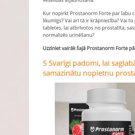
veselības atjaunošanā.
Kur nopirkt Prostanorm Forte par labu c
likumīgs? Vai arī tā ir krāpniecība? Vai 
tabletes, lai atbrīvotos no prostatīta, sa
normalizēs urinēšanu?
Uzziniet vairāk šajā Prostanorm Forte pā
5 Svarīgi padomi, lai saglab
samazinātu nopietnu prost