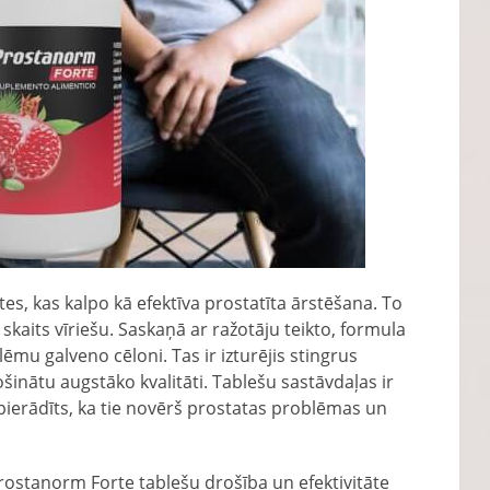
tes, kas kalpo kā efektīva prostatīta ārstēšana. To
skaits vīriešu. Saskaņā ar ražotāju teikto, formula
lēmu galveno cēloni. Tas ir izturējis stingrus
ošinātu augstāko kvalitāti. Tablešu sastāvdaļas ir
i pierādīts, ka tie novērš prostatas problēmas un
 Prostanorm Forte tablešu drošība un efektivitāte