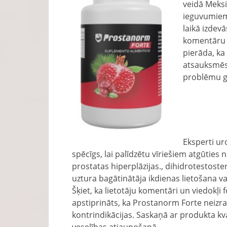
veidā Meksi
ieguvumiem 
laikā izdev
komentāru u
pierāda, ka
atsauksmēs 
problēmu ga
Eksperti ur
spēcīgs, lai palīdzētu vīriešiem atgūtie
prostatas hiperplāzijas., dihidrotestost
uztura bagātinātāja ikdienas lietošana v
Šķiet, ka lietotāju komentāri un viedokļi 
apstiprināts, ka Prostanorm Forte neizr
kontrindikācijas. Saskaņā ar produkta kval