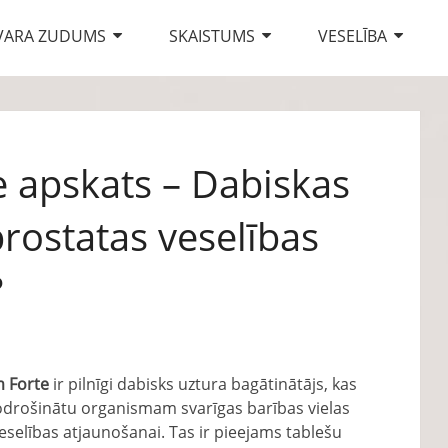
VARA ZUDUMS
SKAISTUMS
VESELĪBA
 apskats – Dabiskas
prostatas veselības
?
 Forte
ir pilnīgi dabisks uztura bagātinātājs, kas
nodrošinātu organismam svarīgas barības vielas
eselības atjaunošanai. Tas ir pieejams tablešu