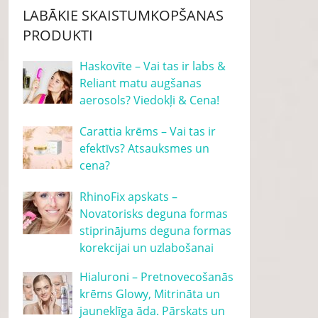
LABĀKIE SKAISTUMKOPŠANAS
PRODUKTI
Haskovīte – Vai tas ir labs &
Reliant matu augšanas
aerosols? Viedokļi & Cena!
Carattia krēms – Vai tas ir
efektīvs? Atsauksmes un
cena?
RhinoFix apskats –
Novatorisks deguna formas
stiprinājums deguna formas
korekcijai un uzlabošanai
Hialuroni – Pretnovecošanās
krēms Glowy, Mitrināta un
jauneklīga āda. Pārskats un