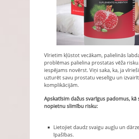
Vīrietim kļūstot vecākam, palielinās labd
problēmas palielina prostatas vēža risku.
iespējams novērst. Viņi saka, ka, ja vīri
uzturēt savu prostatu veselīgu un izvairī
komplikācijām.
Apskatīsim dažus svarīgus padomus, kā 
nopietnu slimību risku:
Lietojiet daudz svaigu augļu un dārze
īpašības.