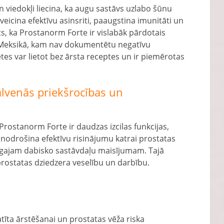
n viedokļi liecina, ka augu sastāvs uzlabo šūnu
veicina efektīvu asinsriti, paaugstina imunitāti un
ts, ka Prostanorm Forte ir vislabāk pārdotais
s Meksikā, kam nav dokumentētu negatīvu
tes var lietot bez ārsta receptes un ir piemērotas
alvenās priekšrocības un
 Prostanorm Forte ir daudzas izcilas funkcijas,
nodrošina efektīvu risinājumu katrai prostatas
cīgajam dabisko sastāvdaļu maisījumam. Tajā
prostatas dziedzera veselību un darbību.
tīta ārstēšanai un prostatas vēža riska