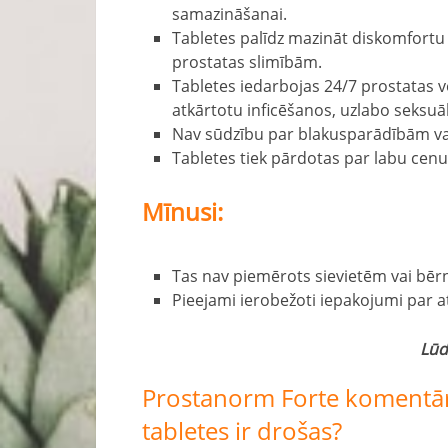
samazināšanai.
Tabletes palīdz mazināt diskomfortu
prostatas slimībām.
Tabletes iedarbojas 24/7 prostatas 
atkārtotu inficēšanos, uzlabo seksuāl
Nav sūdzību par blakusparādībām vai
Tabletes tiek pārdotas par labu cenu 
Mīnusi:
Tas nav piemērots sievietēm vai bēr
Pieejami ierobežoti iepakojumi par at
Lūd
Prostanorm Forte komentāri
tabletes ir drošas?