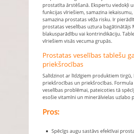
prostatīta ārstēšanā. Ekspertu viedokļi u
funkcijas vīriešiem, samazina iekaisumu, 
samazina prostatas vēža risku. Ir pierādī
prostatas veselības uztura bagātinātāj
blakusparādību vai kontrindikāciju. Table
vīriešiem visās vecuma grupās.
Prostatas veselības tablešu g
priekšrocības
Salīdzinot ar līdzīgiem produktiem tirgū,
priekšrocības un priekšrocības. Formula 
veselības problēmai, pateicoties tā spē
esošie vitamīni un minerālvielas uzlabo 
Pros:
Spēcīgs augu sastāvs efektīvai prosta