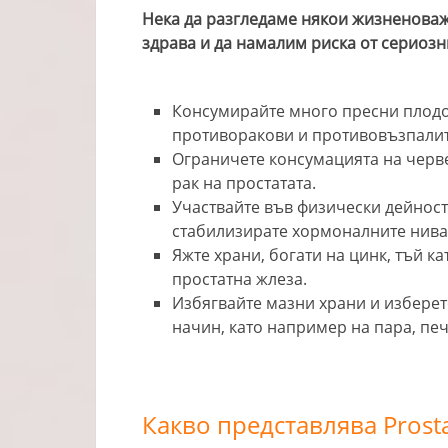
Нека да разгледаме някои жизненоваж
здрава и да намалим риска от сериозн
Консумирайте много пресни плодов
противоракови и противовъзпалит
Ограничете консумацията на черве
рак на простатата.
Участвайте във физически дейност
стабилизирате хормоналните нива
Яжте храни, богати на цинк, тъй к
простатна жлеза.
Избягвайте мазни храни и изберет
начин, като например на пара, пе
Какво представлява Prost