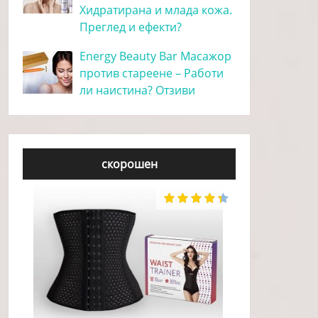
Хидратирана и млада кожа.
Преглед и ефекти?
Energy Beauty Bar Масажор
против стареене – Работи
ли наистина? Отзиви
скорошен