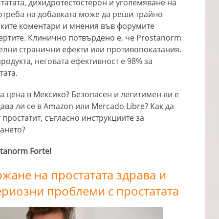
татата, дихидротестостерон и уголемяване на
потреба на добавката може да реши трайно
ските коментари и мнения във форумите
ертите. Клинично потвърдено е, че Prostanorm
телни странични ефекти или противопоказания.
родукта, неговата ефективност е 98% за
тата.
ра цена в Мексико? Безопасен и легитимен ли е
ава ли се в Amazon или Mercado Libre? Как да
т простатит, съгласно инструкциите за
ането?
tanorm Forte!
жане на простатата здрава и
ериозни проблеми с простатата