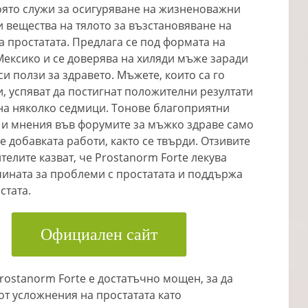
оято служи за осигуряване на жизненоважни
 вещества на тялото за възстановяване на
а простатата. Предлага се под формата на
Мексико и се доверява на хиляди мъже заради
си ползи за здравето. Мъжете, които са го
, успяват да постигнат положителни резултати
на няколко седмици. Тонове благоприятни
 и мнения във форумите за мъжко здраве само
че добавката работи, както се твърди. Отзивите
телите казват, че Prostanorm Forte лекува
ината за проблеми с простатата и поддържа
стата.
Официален сайт
rostanorm Forte е достатъчно мощен, за да
от усложнения на простатата като