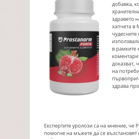
добавка, к
хранителни
здравето н
хапчета в 
чудесните 
използвали
в рамките 
коментари
доказват, 
на потреби
първоприч
здрава про
Експертите уролози са на мнение, че P
помогне на мъжете да се възстановят 