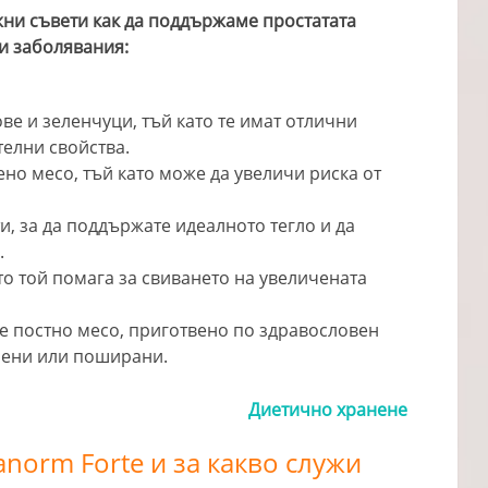
ни съвети как да поддържаме простатата
и заболявания:
е и зеленчуци, тъй като те имат отлични
елни свойства.
но месо, тъй като може да увеличи риска от
и, за да поддържате идеалното тегло и да
.
ато той помага за свиването на увеличената
е постно месо, приготвено по здравословен
чени или поширани.
Диетично хранене
anorm Forte и за какво служи