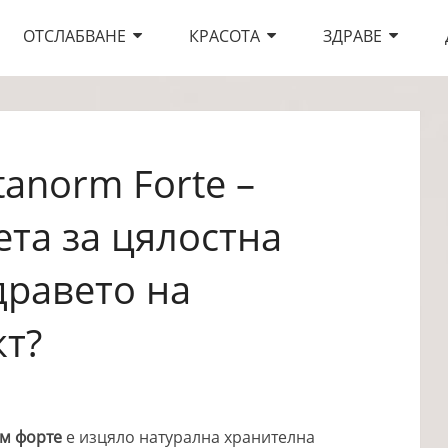
ОТСЛАБВАНЕ
КРАСОТА
ЗДРАВЕ
tanorm Forte –
та за цялостна
дравето на
кт?
м форте
е изцяло натурална хранителна