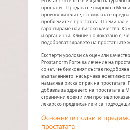
Prostanorm Forte е изцяло натурално 
простатит. Продава се широко в Мекси
производителите, формулата е предна
проблемите с простатата. Преминал е с
гарантираме най-високо качество. Ком
и органични. Клинично доказано е, че
подобряват здравето на простатните ж
Експерти уролози са оценили качество
Prostanorm Forte за лечение на прост
сочат, че билковият състав подобряв
възпалението, насърчава ефективнот
намалява риска от рак на простатата.
добавка за здравето на простатата в 
странични ефекти или противопоказани
лекарско предписание и са подходящи 
Основните ползи и предимст
простатата