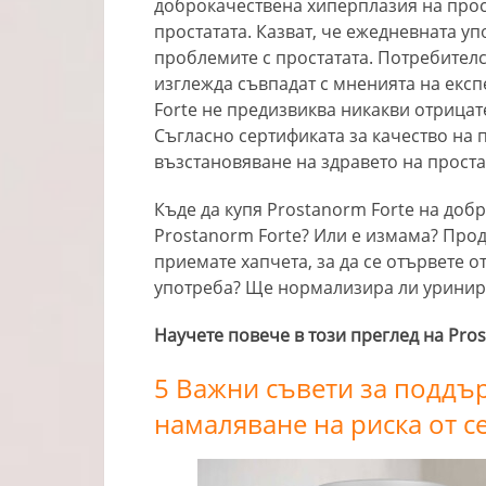
доброкачествена хиперплазия на прос
простатата. Казват, че ежедневната у
проблемите с простатата. Потребител
изглежда съвпадат с мненията на експ
Forte не предизвиква никакви отрица
Съгласно сертификата за качество на п
възстановяване на здравето на проста
Къде да купя Prostanorm Forte на доб
Prostanorm Forte? Или е измама? Прод
приемате хапчета, за да се отървете о
употреба? Ще нормализира ли уринир
Научете повече в този преглед на Pros
5 Важни съвети за поддър
намаляване на риска от с