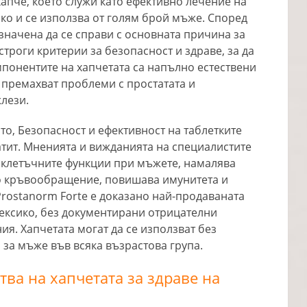
хапче, което служи като ефективно лечение на
ко и се използва от голям брой мъже. Според
значена да се справи с основната причина за
троги критерии за безопасност и здраве, за да
понентите на хапчетата са напълно естествени
 премахват проблеми с простатата и
лези.
то, Безопасност и ефективност на таблетките
атит. Мненията и вижданията на специалистите
а клетъчните функции при мъжете, намалява
о кръвообращение, повишава имунитета и
 Prostanorm Forte е доказано най-продаваната
Мексико, без документирани отрицателни
я. Хапчетата могат да се използват без
за мъже във всяка възрастова група.
ва на хапчетата за здраве на