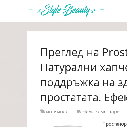
Преглед на Pros
Натурални хапче
поддръжка на з
простатата. Ефе
интимност
Няма коментари
Простанор