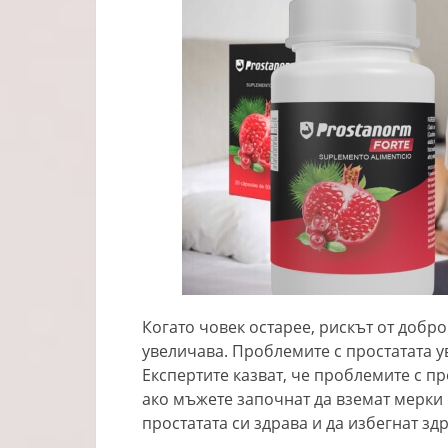
Когато човек остарее, рискът от добр
увеличава. Проблемите с простатата ув
Експертите казват, че проблемите с пр
ако мъжете започнат да вземат мерки 
простатата си здрава и да избегнат з