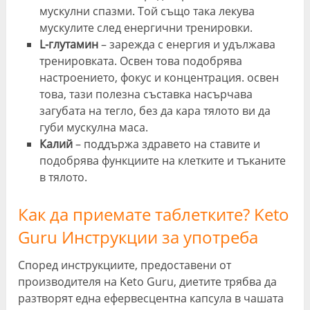
мускулни спазми. Той също така лекува
мускулите след енергични тренировки.
L-глутамин
– зарежда с енергия и удължава
тренировката. Освен това подобрява
настроението, фокус и концентрация. освен
това, тази полезна съставка насърчава
загубата на тегло, без да кара тялото ви да
губи мускулна маса.
Калий
– поддържа здравето на ставите и
подобрява функциите на клетките и тъканите
в тялото.
Как да приемате таблетките? Keto
Guru Инструкции за употреба
Според инструкциите, предоставени от
производителя на Keto Guru, диетите трябва да
разтворят една ефервесцентна капсула в чашата