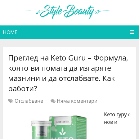
HOME
Преглед на Keto Guru – Формула,
която ви помага да изгаряте
мазнини и да отслабвате. Как
работи?
Отслабване
Няма коментари
Кето гуру
е
нов и