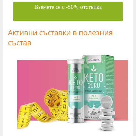
Вземете се с -50% отстъпка
Активни съставки в полезния
състав