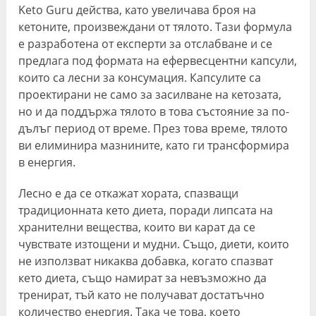
Keto Guru действа, като увеличава броя на
кетоните, произвеждани от тялото. Тази формула
е разработена от експерти за отслабване и се
предлага под формата на ефервесцентни капсули,
които са лесни за консумация. Капсулите са
проектирани не само за засилване на кетозата,
но и да поддържа тялото в това състояние за по-
дълъг период от време. През това време, тялото
ви елиминира мазнините, като ги трансформира
в енергия.
Лесно е да се откажат хората, спазващи
традиционната кето диета, поради липсата на
хранителни вещества, които ви карат да се
чувствате изтощени и мудни. Също, диети, които
не използват никаква добавка, когато спазват
кето диета, също намират за невъзможно да
тренират, тъй като не получават достатъчно
количество енергия. Така че това, което