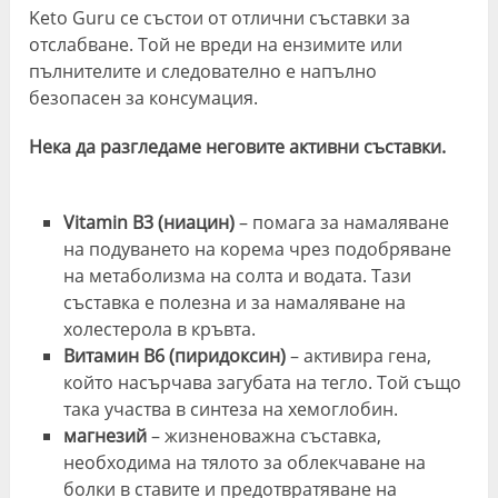
Keto Guru се състои от отлични съставки за
отслабване. Той не вреди на ензимите или
пълнителите и следователно е напълно
безопасен за консумация.
Нека да разгледаме неговите активни съставки.
Vitamin B3 (ниацин)
– помага за намаляване
на подуването на корема чрез подобряване
на метаболизма на солта и водата. Тази
съставка е полезна и за намаляване на
холестерола в кръвта.
Витамин В6 (пиридоксин)
– активира гена,
който насърчава загубата на тегло. Той също
така участва в синтеза на хемоглобин.
магнезий
– жизненоважна съставка,
необходима на тялото за облекчаване на
болки в ставите и предотвратяване на