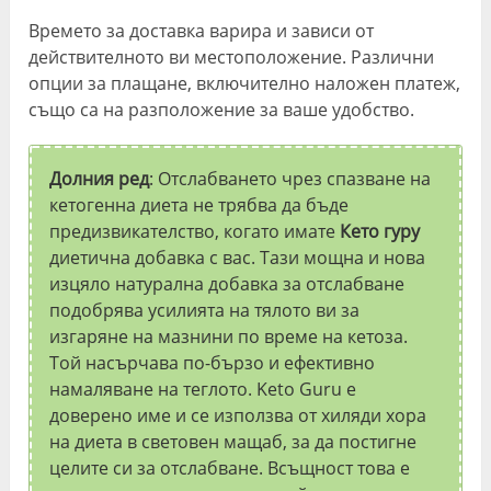
Времето за доставка варира и зависи от
действителното ви местоположение. Различни
опции за плащане, включително наложен платеж,
също са на разположение за ваше удобство.
Долния ред
: Отслабването чрез спазване на
кетогенна диета не трябва да бъде
предизвикателство, когато имате
Кето гуру
диетична добавка с вас. Тази мощна и нова
изцяло натурална добавка за отслабване
подобрява усилията на тялото ви за
изгаряне на мазнини по време на кетоза.
Той насърчава по-бързо и ефективно
намаляване на теглото. Keto Guru е
доверено име и се използва от хиляди хора
на диета в световен мащаб, за да постигне
целите си за отслабване. Всъщност това е