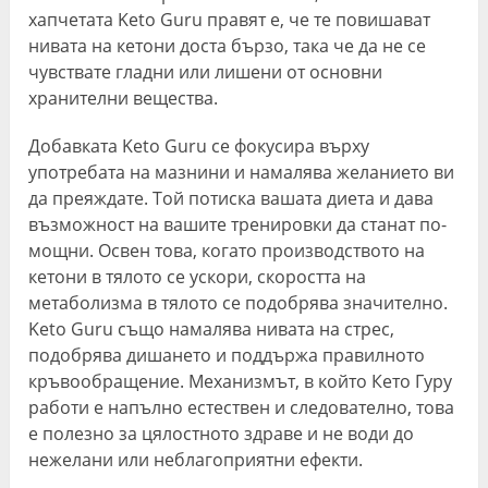
хапчетата Keto Guru правят е, че те повишават
нивата на кетони доста бързо, така че да не се
чувствате гладни или лишени от основни
хранителни вещества.
Добавката Keto Guru се фокусира върху
употребата на мазнини и намалява желанието ви
да преяждате. Той потиска вашата диета и дава
възможност на вашите тренировки да станат по-
мощни. Освен това, когато производството на
кетони в тялото се ускори, скоростта на
метаболизма в тялото се подобрява значително.
Keto Guru също намалява нивата на стрес,
подобрява дишането и поддържа правилното
кръвообращение. Механизмът, в който Кето Гуру
работи е напълно естествен и следователно, това
е полезно за цялостното здраве и не води до
нежелани или неблагоприятни ефекти.