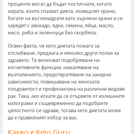
проценти могат да бъдат постигнати, когато
хората, които спазват диета, изхвърлят храни,
богати на въглехидрати като зърнени храни и се
заредят с авокадо, ядки, семена, яйца, масло,
месо, риба и зеленчуци без скорбяла.
Освен факта, че кето диетата помага за
отслабване, предлага и няколко други ползи за
здравето. Те включват подобряване на
когнитивните функции, намаляване на
възпалението, предотвратяване на захарни
зависимости, повишаване на женската
плодовитост и профилактика на различни видове
рак. Така, ако искате да се отървете от излишните
килограми и същевременно да подобрите
цялостното си здраве, тогава кето диетата може
да е правилният избор за вас.
Какво е Keto Guru