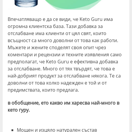
Впечатляващо е да се види, че Keto Guru има
огромна клиентска база. Тази добавка за
отслабване има клиенти от цял ​​свят, които
всъщност са много доволни от това как работи.
Мъжете и жените споделят своя опит чрез
коментари и рецензии и техните изявления само
предполагат, че Keto Guru е ефективна добавка
за отслабване. Много от тях твърдят, че това е
най-добрият продукт за отслабване някога. Те са
доволни от това колко надежден е той и от
предимствата, които предлага.
в обобщение, ето какво им харесва най-много в
кето гуру.
Мощен и изцяло натурален състав