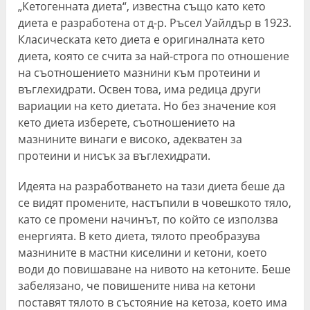
„Кетогенната диета“, известна също като кето
диета е разработена от д-р. Ръсел Уайлдър в 1923.
Класическата кето диета е оригиналната кето
диета, която се счита за най-строга по отношение
на съотношението мазнини към протеини и
въглехидрати. Освен това, има редица други
вариации на кето диетата. Но без значение коя
кето диета изберете, съотношението на
мазнините винаги е високо, адекватен за
протеини и нисък за въглехидрати.
Идеята на разработването на тази диета беше да
се видят промените, настъпили в човешкото тяло,
като се промени начинът, по който се използва
енергията. В кето диета, тялото преобразува
мазнините в мастни киселини и кетони, което
води до повишаване на нивото на кетоните. Беше
забелязано, че повишените нива на кетони
поставят тялото в състояние на кетоза, което има