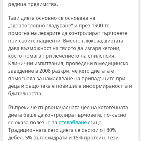
редица предимства.
Тази диета основно се основава на
„здравословно гладуване“ и през 1900-те,
помогна на лекарите да контролират гърчовете
при своите пациенти. Вместо глюкоза, диетата
дава възможност на тялото да изгаря кетони,
което помага при лечението на епилепсия.
Клинични изпитвания, проведени в медицинско
заведение в 2008 разкри, че кето диетата е
помогнала за намаляване на припадъците при
деца и също така е повишила информираността и
бдителността.
Въпреки че първоначалната цел на кетогенната
диета беше да контролира гърчовете, по-късно
се оказа полезно за
отслабване
също.
Традиционната кето диета се състои от 80%
дебел, 5% въглехидрати и 15% протеин. Тези