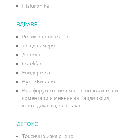
Hialuronika
ЗДРАВЕ
Реликсеново масло
те ще намерят
Дерила
Ostelifae
Епидермикс
НутриВиталин
Във форумите има много положителни
коментари и мнения за Кардиоксил,
което доказва, че е така
ДЕТОКС
Токсично изключено