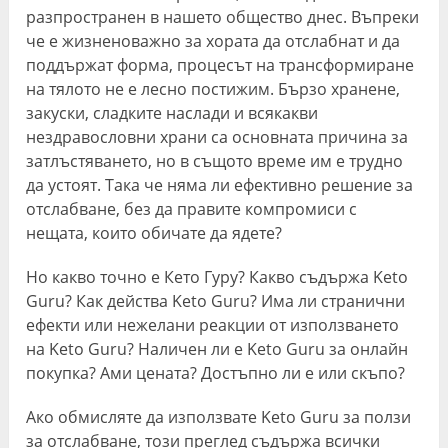
разпространен в нашето общество днес. Въпреки
че е жизненоважно за хората да отслабнат и да
поддържат форма, процесът на трансформиране
на тялото не е лесно постижим. Бързо хранене,
закуски, сладките наслади и всякакви
нездравословни храни са основната причина за
затлъстяването, но в същото време им е трудно
да устоят. Така че няма ли ефективно решение за
отслабване, без да правите компромиси с
нещата, които обичате да ядете?
Но какво точно е Кето Гуру? Какво съдържа Keto
Guru? Как действа Keto Guru? Има ли странични
ефекти или нежелани реакции от използването
на Keto Guru? Наличен ли е Keto Guru за онлайн
покупка? Ами цената? Достъпно ли е или скъпо?
Ако обмисляте да използвате Keto Guru за ползи
за отслабване, този преглед съдържа всички