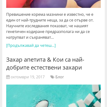
Превишение корема мазнини е известно, че е
един от най-трудните неща, за да се отърве от.
Научните изследвания показват, че нашият
генетичен кодиране предразполага ни да се
натрупват и съхраняват…
[Продължавай да четеш...]
Захар апетита & Кои са най-
добрите естествени захари
октомври 19, 2017
Блог