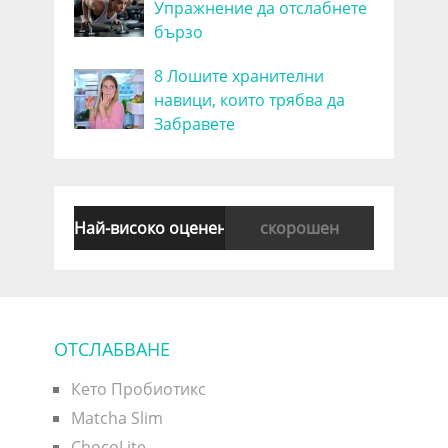
Упражнение да отслабнете
бързо
8 Лошите хранителни
навици, които трябва да
Забравете
Най-високо оценен
скорошен
ОТСЛАБВАНЕ
Кето Пробиотикс
Matcha Slim
ChocoLite