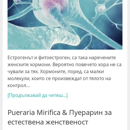
Естрогенът и фитоестроген, са така наречените
женските хормони. Вероятно повечето хора не са
чували за тях. Хормоните, поред, са малки
молекули, които се произвеждат от тялото на
контрол…
[Продължавай да четеш...]
Pueraria Mirifica & Пуерарин за
естествена женственост