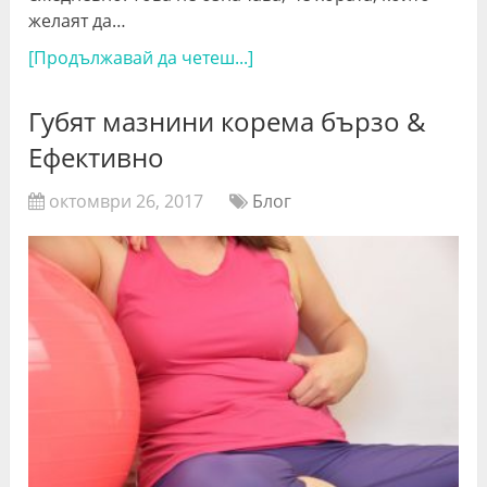
желаят да…
[Продължавай да четеш...]
Губят мазнини корема бързо &
Ефективно
октомври 26, 2017
Блог