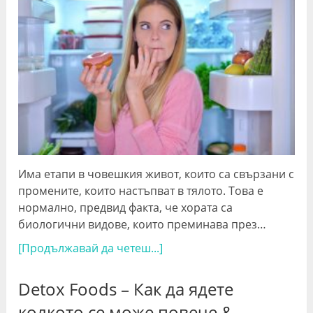
Има етапи в човешкия живот, които са свързани с
промените, които настъпват в тялото. Това е
нормално, предвид факта, че хората са
биологични видове, които преминава през…
[Продължавай да четеш...]
Detox Foods – Как да ядете
колкото се може повече &