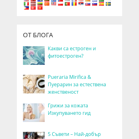
ОТ БЛОГА
Какви са естроген и
фитоестроген?
Pueraria Mirifica &
Пуерарин за естествена
женственост
Грижи за кожата
Изкупуването гид
5 Съвети – Най-добър