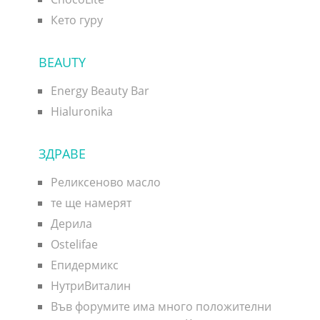
Кето гуру
BEAUTY
Energy Beauty Bar
Hialuronika
ЗДРАВЕ
Реликсеново масло
те ще намерят
Дерила
Ostelifae
Епидермикс
НутриВиталин
Във форумите има много положителни