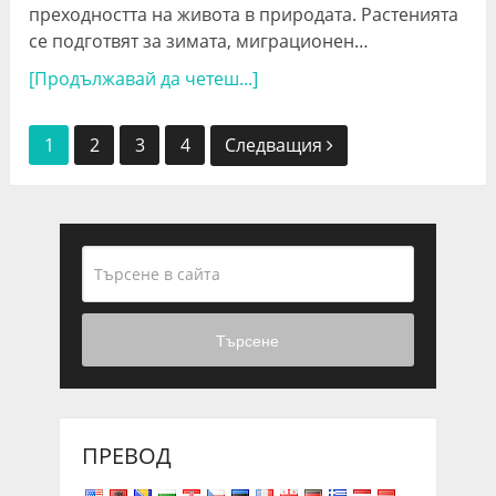
преходността на живота в природата. Растенията
се подготвят за зимата, миграционен…
[Продължавай да четеш...]
Навигация
1
2
3
4
Следващия
Търсене
ПРЕВОД