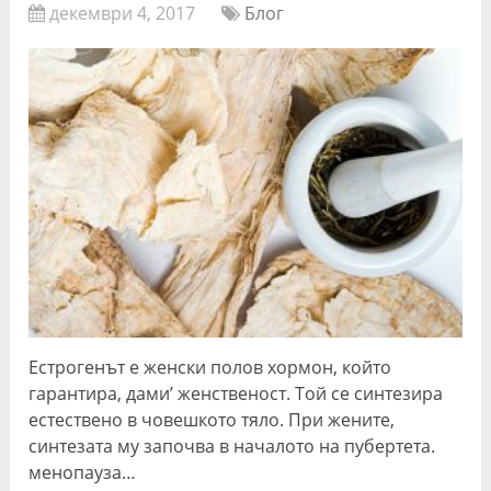
декември 4, 2017
Блог
Естрогенът е женски полов хормон, който
гарантира, дами’ женственост. Той се синтезира
естествено в човешкото тяло. При жените,
синтезата му започва в началото на пубертета.
менопауза…