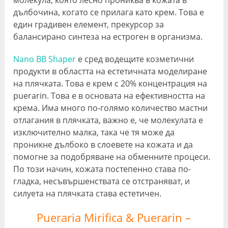
дълбочина, когато се прилага като крем. Това е
един градивен елемент, прекурсор за
балансирано синтеза на естроген в организма.
Nano BB Shaper
е сред водещите козметични
продукти в областта на естетичната моделиране
на плячката. Това е крем с 20% концентрация на
puerarin. Това е в основата на ефективността на
крема. Има много по-голямо количество мастни
отлагания в плячката, важно е, че молекулата е
изключително малка, така че тя може да
проникне дълбоко в слоевете на кожата и да
помогне за подобряване на обменните процеси.
По този начин, кожата постепенно става по-
гладка, несъвършенствата се отстраняват, и
силуета на плячката става естетичен.
Pueraria Mirifica & Puerarin –