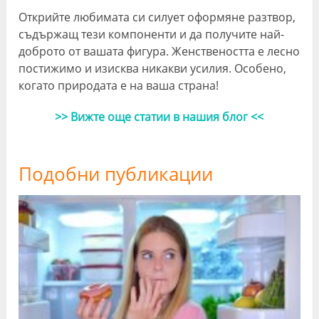
Открийте любимата си силует оформяне разтвор,
съдържащ тези компоненти и да получите най-
доброто от вашата фигура. Женствеността е лесно
постижимо и изисква никакви усилия. Особено,
когато природата е на ваша страна!
>> Вижте още статии в нашия блог <<
Подобни публикации