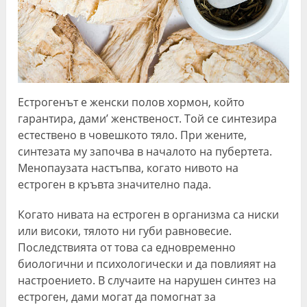
Естрогенът е женски полов хормон, който
гарантира, дами’ женственост. Той се синтезира
естествено в човешкото тяло. При жените,
синтезата му започва в началото на пубертета.
Менопаузата настъпва, когато нивото на
естроген в кръвта значително пада.
Когато нивата на естроген в организма са ниски
или високи, тялото ни губи равновесие.
Последствията от това са едновременно
биологични и психологически и да повлияят на
настроението. В случаите на нарушен синтез на
естроген, дами могат да помогнат за