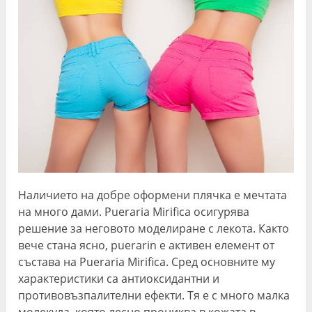
Наличието на добре оформени плячка е мечтата
на много дами. Pueraria Mirifica осигурява
решение за неговото моделиране с лекота. Както
вече стана ясно, puerarin е активен елемент от
състава на Pueraria Mirifica. Сред основните му
характеристики са антиоксидантни и
противовъзпалителни ефекти. Тя е с много малка
молекула, която лесно прониква в кожата в