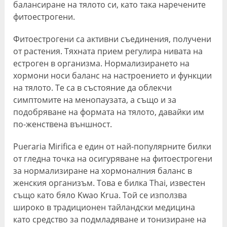
балансиране на тялото си, като така наречените
фитоестрогени.
Фитоестрогени са активни съединения, получени
от растения. Тяхната прием регулира нивата на
естроген в организма. Нормализирането на
хормони носи баланс на настроението и функции
на тялото. Те са в състояние да облекчи
симптомите на менопаузата, а също и за
подобряване на формата на тялото, давайки им
по-женствена външност.
Pueraria Mirifica е един от най-популярните билки
от гледна точка на осигуряване на фитоестрогени
за нормализиране на хормоналния баланс в
женския организъм. Това е билка Thai, известен
също като бяло Kwao Krua. Той се използва
широко в традиционен тайландски медицина
като средство за подмладяване и тонизиране на