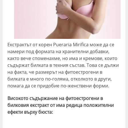
Екстрактът от корен Pueraria Mirifica може да се
намери под формата на хранителни добавки,
както вече споменахме, но има и кремове, които
съдържат билката в техния състав. Това се дължи
на факта, че размерът на фитоестрогени в
билката е много по-голяма, отколкото в други,
помага да се придобие по-женствени форми.
Високото съдържание на фитоестрогени в
билковия екстракт от има редица положителни
ефекти върху бюста: