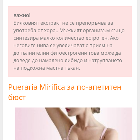
важно!
Билковият екстракт не се препоръчва за
употреба от хора,. Мъжкият организъм също
синтезира малко количество естроген. Ако
неговите нива се увеличават с прием на
допълнителни фитоестрогени това може да
доведе до намалено либидо и натрупването
на подкожна мастна тъкан.
Pueraria Mirifica за по-апетитен
бюст