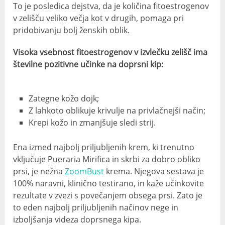
To je posledica dejstva, da je količina fitoestrogenov
v zelišču veliko večja kot v drugih, pomaga pri
pridobivanju bolj ženskih oblik.
Visoka vsebnost fitoestrogenov v izvlečku zelišč ima
številne pozitivne učinke na doprsni kip:
Zategne kožo dojk;
Z lahkoto oblikuje krivulje na privlačnejši način;
Krepi kožo in zmanjšuje sledi strij.
Ena izmed najbolj priljubljenih krem, ki trenutno
vključuje Pueraria Mirifica in skrbi za dobro obliko
prsi, je nežna
ZoomBust
krema. Njegova sestava je
100% naravni, klinično testirano, in kaže učinkovite
rezultate v zvezi s povečanjem obsega prsi. Zato je
to eden najbolj priljubljenih načinov nege in
izboljšanja videza doprsnega kipa.