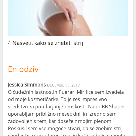
4 Nasveti, kako se znebiti strij
En odziv
Jessica Simmons
DECEMBER 5, 2017
O čudežnih lastnostih Puerari Mirifice sem izvedela
od moje kozmetičarke. To je res impresivno
sredstvo za poudarjanje ženskosti. Nano BB Shaper
uporabljam približno mesec dni, in izredno sem
zadovoljen s tem, kar doseže z mojim plenom.
Poskusil sem vse mogoče stvari, da se znebim strij,
vendar brez rezultatov. Zdaj je koža zadnjice napeta,