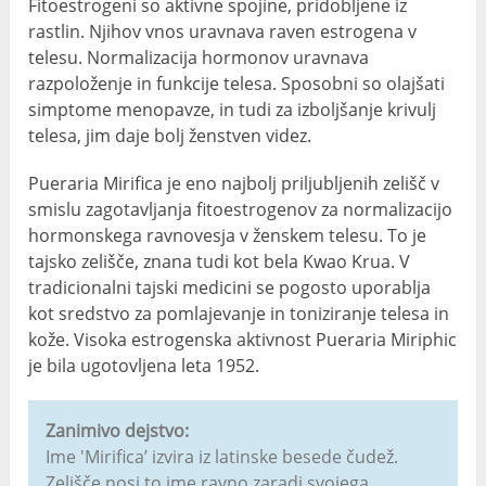
Fitoestrogeni so aktivne spojine, pridobljene iz
rastlin. Njihov vnos uravnava raven estrogena v
telesu. Normalizacija hormonov uravnava
razpoloženje in funkcije telesa. Sposobni so olajšati
simptome menopavze, in tudi za izboljšanje krivulj
telesa, jim daje bolj ženstven videz.
Pueraria Mirifica je eno najbolj priljubljenih zelišč v
smislu zagotavljanja fitoestrogenov za normalizacijo
hormonskega ravnovesja v ženskem telesu. To je
tajsko zelišče, znana tudi kot bela Kwao Krua. V
tradicionalni tajski medicini se pogosto uporablja
kot sredstvo za pomlajevanje in toniziranje telesa in
kože. Visoka estrogenska aktivnost Pueraria Miriphic
je bila ugotovljena leta 1952.
Zanimivo dejstvo:
Ime 'Mirifica’ izvira iz latinske besede čudež.
Zelišče nosi to ime ravno zaradi svojega