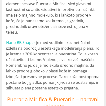
element sestave Pueraria Mirifica. Med glavnimi
lastnostmi so antioksidativni in protivnetni učinki.
Ima zelo majhno molekulo, ki z lahkoto prodre v
kožo, če jo nanesemo kot kremo. Je gradnik,
predhodnik uravnotežene sinteze estrogena v
telesu.
Nano BB Shaper
je med vodilnimi kozmetičnimi
izdelki na področju estetskega modeliranja plena. To
je krema z 20% koncentracija puerarina. To je koren
učinkovitosti kreme. V plenu je veliko več maščob,
Pomembno je, da je molekula izredno majhna, da
lahko prodre globoko v plasti kože in pomaga
izboljšati presnovne procese. Tako, koža postopoma
postane bolj gladka, pomanjkljivosti se odstranijo, in
silhueta plena postane estetsko prijetna.
Pueraria Mirifica & Puerarin – naravni