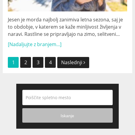
Jesen je morda najbolj zanimiva letna sezona, saj je
to obdobje, v katerem se kaže minljivost življenja v
naravi. Rastline se pripravljajo na zimo, selitveni…
[Nadaljujte z branjem...]
Navigacija
1
2
3
4
Naslednji
po
objavah
Iskanje