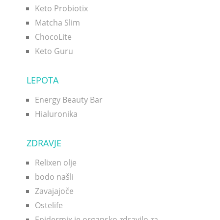
Keto Probiotix
Matcha Slim
ChocoLite
Keto Guru
LEPOTA
Energy Beauty Bar
Hialuronika
ZDRAVJE
Relixen olje
bodo našli
Zavajajoče
Ostelife
Epidermix je organsko zdravilo za