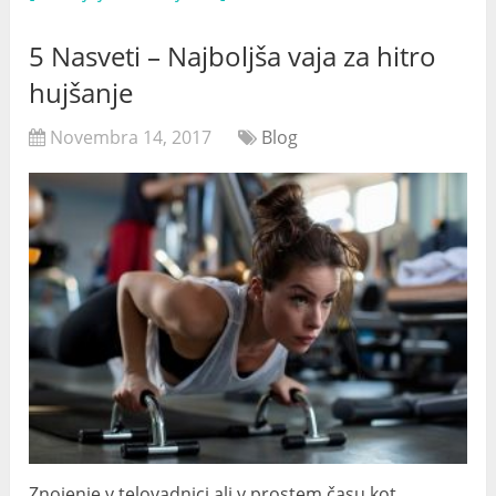
5 Nasveti – Najboljša vaja za hitro
hujšanje
Novembra 14, 2017
Blog
Znojenje v telovadnici ali v prostem času kot