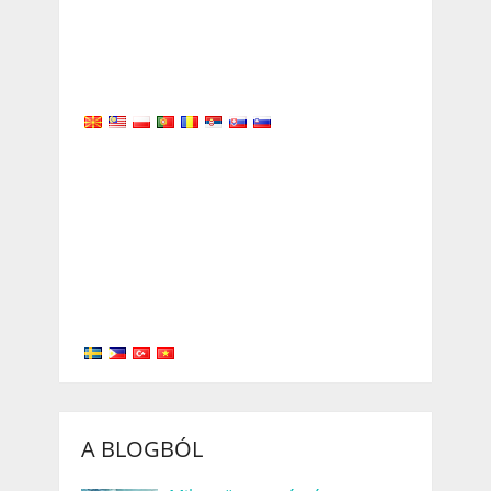
A BLOGBÓL
Mik az ösztrogén és
fitoösztrogén?
Pueraria Mirifica & Puerarin
a természetes nőiességért
Bőrápolási vásárlási