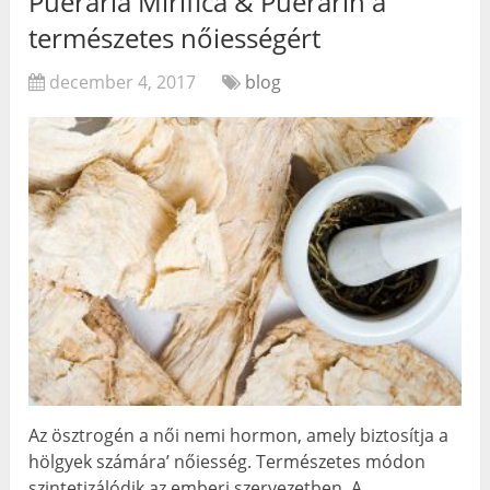
Pueraria Mirifica & Puerarin a
természetes nőiességért
december 4, 2017
blog
Az ösztrogén a női nemi hormon, amely biztosítja a
hölgyek számára’ nőiesség. Természetes módon
szintetizálódik az emberi szervezetben. A