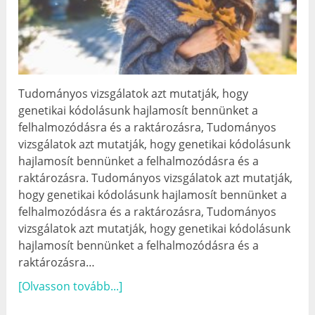
Tudományos vizsgálatok azt mutatják, hogy
genetikai kódolásunk hajlamosít bennünket a
felhalmozódásra és a raktározásra, Tudományos
vizsgálatok azt mutatják, hogy genetikai kódolásunk
hajlamosít bennünket a felhalmozódásra és a
raktározásra. Tudományos vizsgálatok azt mutatják,
hogy genetikai kódolásunk hajlamosít bennünket a
felhalmozódásra és a raktározásra, Tudományos
vizsgálatok azt mutatják, hogy genetikai kódolásunk
hajlamosít bennünket a felhalmozódásra és a
raktározásra…
[Olvasson tovább...]