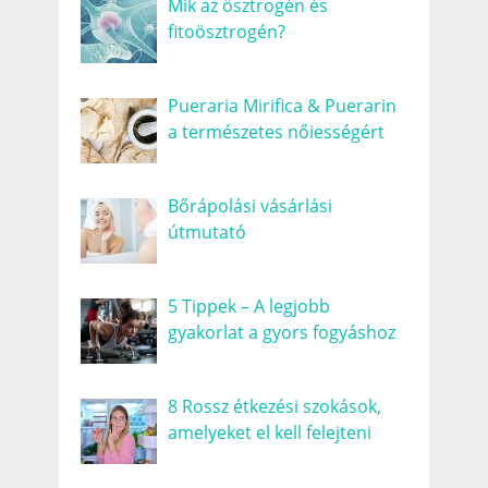
útmutató
5 Tippek – A legjobb
gyakorlat a gyors fogyáshoz
8 Rossz étkezési szokások,
amelyeket el kell felejteni
Legmagasabban értékelt
Friss
FOGYÁS