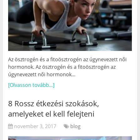
Az ösztrogén és a fitoösztrogén az úgynevezett női
hormonok. Az ösztrogén és a fitoösztrogén az
úgynevezett női hormonok…
[Olvasson tovább...]
8 Rossz étkezési szokások,
amelyeket el kell felejteni
november 3, 2017
blog