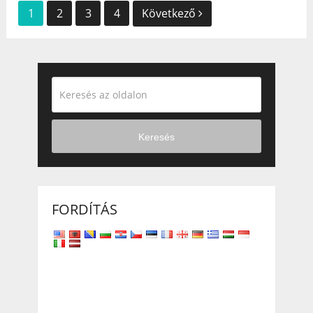
Hozzászólások
1
2
3
4
Következő
navigációja
Keresés
FORDÍTÁS