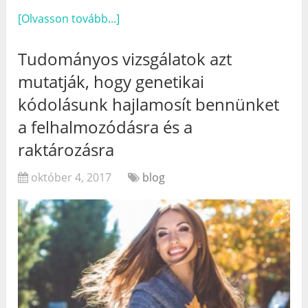
[Olvasson tovább...]
Tudományos vizsgálatok azt
mutatják, hogy genetikai
kódolásunk hajlamosít bennünket
a felhalmozódásra és a
raktározásra
október 4, 2017
blog