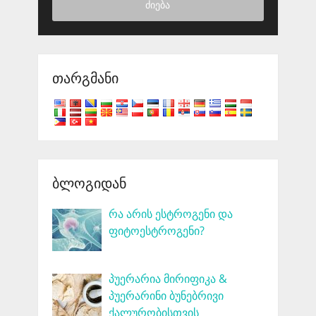
ძიება
ᲗᲐᲠᲒᲛᲐᲜᲘ
ᲑᲚᲝᲒᲘᲓᲐᲜ
რა არის ესტროგენი და
ფიტოესტროგენი?
პუერარია მირიფიკა &
პუერარინი ბუნებრივი
ქალურობისთვის