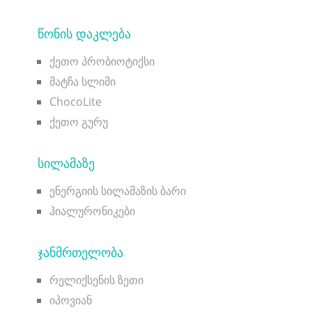
ᲬᲝᲜᲘᲡ ᲓᲐᲙᲚᲔᲑᲐ
ქეთო პრობიოტიქსი
მატჩა სლიმი
ChocoLite
ქეთო გურუ
ᲡᲘᲚᲐᲛᲐᲖᲔ
ენერგიის სილამაზის ბარი
ჰიალურონიკები
ᲯᲐᲜᲛᲠᲗᲔᲚᲝᲑᲐ
რელიქსენის ზეთი
იპოვიან