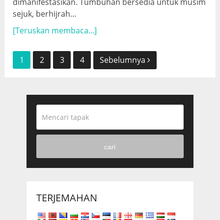
dimanifestasikan. Tumbuhan bersedia untuk musim
sejuk, berhijrah…
[Teruskan membaca...]
Posts
1
2
3
4
Sebelumnya
navigation
cari
TERJEMAHAN