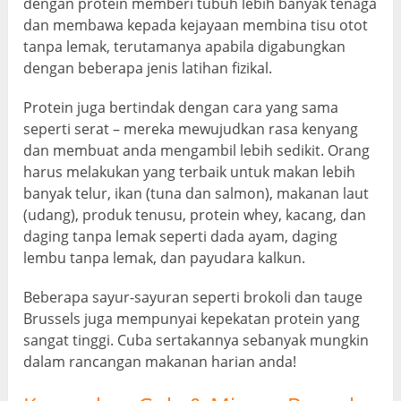
dengan protein memberi tubuh lebih banyak tenaga
dan membawa kepada kejayaan membina tisu otot
tanpa lemak, terutamanya apabila digabungkan
dengan beberapa jenis latihan fizikal.
Protein juga bertindak dengan cara yang sama
seperti serat – mereka mewujudkan rasa kenyang
dan membuat anda mengambil lebih sedikit. Orang
harus melakukan yang terbaik untuk makan lebih
banyak telur, ikan (tuna dan salmon), makanan laut
(udang), produk tenusu, protein whey, kacang, dan
daging tanpa lemak seperti dada ayam, daging
lembu tanpa lemak, dan payudara kalkun.
Beberapa sayur-sayuran seperti brokoli dan tauge
Brussels juga mempunyai kepekatan protein yang
sangat tinggi. Cuba sertakannya sebanyak mungkin
dalam rancangan makanan harian anda!