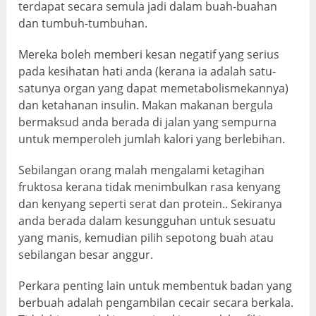
terdapat secara semula jadi dalam buah-buahan
dan tumbuh-tumbuhan.
Mereka boleh memberi kesan negatif yang serius
pada kesihatan hati anda (kerana ia adalah satu-
satunya organ yang dapat memetabolismekannya)
dan ketahanan insulin. Makan makanan bergula
bermaksud anda berada di jalan yang sempurna
untuk memperoleh jumlah kalori yang berlebihan.
Sebilangan orang malah mengalami ketagihan
fruktosa kerana tidak menimbulkan rasa kenyang
dan kenyang seperti serat dan protein.. Sekiranya
anda berada dalam kesungguhan untuk sesuatu
yang manis, kemudian pilih sepotong buah atau
sebilangan besar anggur.
Perkara penting lain untuk membentuk badan yang
berbuah adalah pengambilan cecair secara berkala.