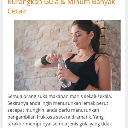
Kurangkan Gula & Minum Banyak
Cecair
Semua orang suka makanan manis sekali-sekala.
Sekiranya anda ingin menurunkan lemak perut
secepat mungkin, anda perlu menurunkan
pengambilan fruktosa secara dramatik. Yang
terakhir mempunyai semua jenis gula yang tidak