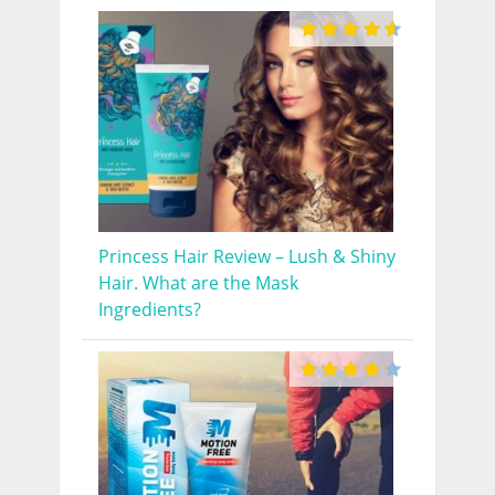
Princess Hair Review – Lush & Shiny
Hair. What are the Mask
Ingredients?