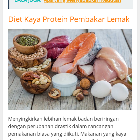
BACA JUGA:
Apa yang Menyebabkan Kedutan
Diet Kaya Protein Pembakar Lemak
Menyingkirkan lebihan lemak badan beriringan
dengan perubahan drastik dalam rancangan
pemakanan biasa yang diikuti. Makanan yang kaya