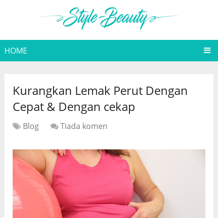
HOME
Kurangkan Lemak Perut Dengan
Cepat & Dengan cekap
Blog
Tiada komen