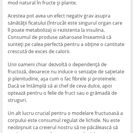
mod natural în fructe și plante.
Acestea pot avea un efect negativ grav asupra
sănătății ficatului (întrucât este singurul organ care
îl poate metaboliza) si rezistenta la insulina.
Consumul de produse zaharoase înseamnă că
sunteți pe calea perfectă pentru a obține o cantitate
crescută de exces de calorii.
Unii oameni chiar dezvoltă o dependență de
fructoză, deoarece nu induce o senzație de sațietate
și plenitudine, așa cum o fac fibrele și proteinele.
Dacă se întâmplă să ai chef de ceva dulce, apoi
optează pentru o felie de fruct sau o grămadă de
struguri.
Un alt lucru crucial pentru o modelare fructuoasă a
corpului este consumul regulat de lichide. Nu este
neobișnuit ca creierul nostru să ne păcălească să