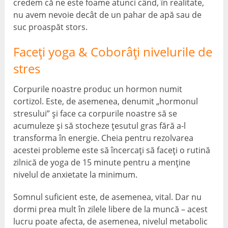
credem că ne este foame atunci când, în realitate,
nu avem nevoie decât de un pahar de apă sau de
suc proaspăt stors.
Faceți yoga & Coborâți nivelurile de
stres
Corpurile noastre produc un hormon numit
cortizol. Este, de asemenea, denumit „hormonul
stresului” și face ca corpurile noastre să se
acumuleze și să stocheze țesutul gras fără a-l
transforma în energie. Cheia pentru rezolvarea
acestei probleme este să încercați să faceți o rutină
zilnică de yoga de 15 minute pentru a menține
nivelul de anxietate la minimum.
Somnul suficient este, de asemenea, vital. Dar nu
dormi prea mult în zilele libere de la muncă – acest
lucru poate afecta, de asemenea, nivelul metabolic