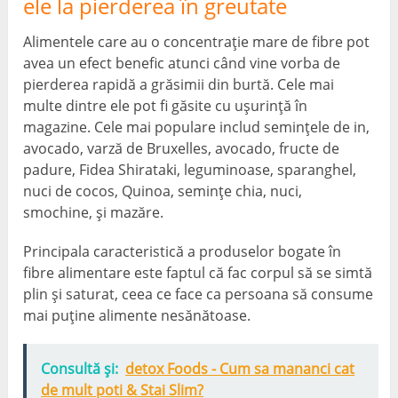
ele la pierderea în greutate
Alimentele care au o concentrație mare de fibre pot
avea un efect benefic atunci când vine vorba de
pierderea rapidă a grăsimii din burtă. Cele mai
multe dintre ele pot fi găsite cu ușurință în
magazine. Cele mai populare includ semințele de in,
avocado, varză de Bruxelles, avocado, fructe de
padure, Fidea Shirataki, leguminoase, sparanghel,
nuci de cocos, Quinoa, semințe chia, nuci,
smochine, și mazăre.
Principala caracteristică a produselor bogate în
fibre alimentare este faptul că fac corpul să se simtă
plin și saturat, ceea ce face ca persoana să consume
mai puține alimente nesănătoase.
Consultă și:
detox Foods - Cum sa mananci cat
de mult poti & Stai Slim?