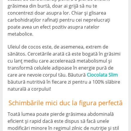
grăsimea din burtă, doar ai grijă să nu te
concentrezi doar asupra lor. Chiar și glisarea
carbohidraților rafinați pentru cei neprelucrați
poate avea un efect pozitiv asupra ratelor
metabolice.
Uleiul de cocos este, de asemenea, extrem de
sănătos. Cercetările arată că este bogată în grăsimi
cu lanț mediu care accelerează metabolismul și
transformă celulele adipoase în energie pură de
care are nevoie corpul tău. Băutură
Ciocolata Slim
băutură nutritivă în fiecare zi pentru a 100% slăbire
naturală a corpului!
Schimbările mici duc la figura perfectă
Toată lumea poate pierde grăsimea abdominală
eficient și rapid dacă este dispus să facă unele
modificări minore în regimul zilnic de nutriție și stil