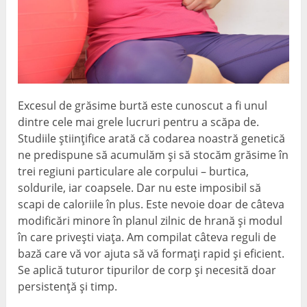
Excesul de grăsime burtă este cunoscut a fi unul
dintre cele mai grele lucruri pentru a scăpa de.
Studiile științifice arată că codarea noastră genetică
ne predispune să acumulăm și să stocăm grăsime în
trei regiuni particulare ale corpului – burtica,
soldurile, iar coapsele. Dar nu este imposibil să
scapi de caloriile în plus. Este nevoie doar de câteva
modificări minore în planul zilnic de hrană și modul
în care privești viața. Am compilat câteva reguli de
bază care vă vor ajuta să vă formați rapid și eficient.
Se aplică tuturor tipurilor de corp și necesită doar
persistență și timp.