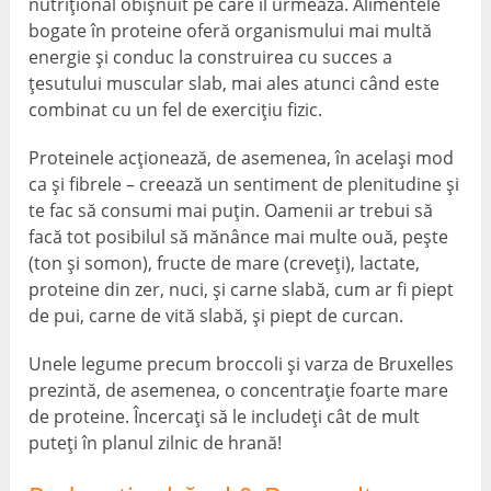
nutrițional obișnuit pe care îl urmează. Alimentele
bogate în proteine ​​oferă organismului mai multă
energie și conduc la construirea cu succes a
țesutului muscular slab, mai ales atunci când este
combinat cu un fel de exercițiu fizic.
Proteinele acționează, de asemenea, în același mod
ca și fibrele – creează un sentiment de plenitudine și
te fac să consumi mai puțin. Oamenii ar trebui să
facă tot posibilul să mănânce mai multe ouă, peşte
(ton și somon), fructe de mare (creveți), lactate,
proteine ​​din zer, nuci, și carne slabă, cum ar fi piept
de pui, carne de vită slabă, și piept de curcan.
Unele legume precum broccoli și varza de Bruxelles
prezintă, de asemenea, o concentrație foarte mare
de proteine. Încercați să le includeți cât de mult
puteți în planul zilnic de hrană!