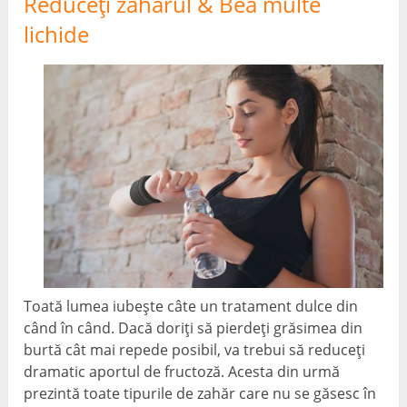
Reduceți zahărul & Bea multe
lichide
Toată lumea iubește câte un tratament dulce din
când în când. Dacă doriți să pierdeți grăsimea din
burtă cât mai repede posibil, va trebui să reduceți
dramatic aportul de fructoză. Acesta din urmă
prezintă toate tipurile de zahăr care nu se găsesc în