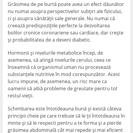
Grăsimea de pe burtă poate avea un efect dăunător
nu numai asupra perspectivelor subțiri ale fizicului,
ci și asupra sănătății sale generale. Nu numai că
creează predispozițiile perfecte la dezvoltarea
bolilor cronice coronariene sau cardiace, dar crește
și probabilitatea de a deveni diabetic.
Hormonii și nivelurile metabolice încep, de
asemenea, să atingă nivelurile cerului, ceea ce
înseamnă că organismul uman nu procesează
substanțele nutritive în mod corespunzător. Acest
lucru impune, de asemenea, un risc mare ca
oamenii să aibă probleme de greutate pentru tot
restul vieții.
Schimbarea este întotdeauna bună și există câteva
principii cheie pe care trebuie să le ții întotdeauna în
minte și să le respecti pentru a te forma și a pierde
grăsimea abdominală cât mai repede și mai eficient