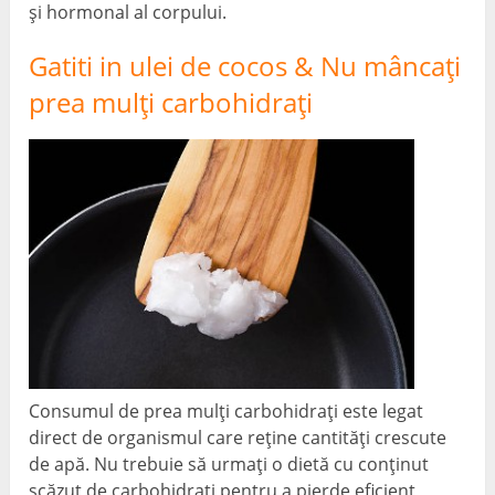
și hormonal al corpului.
Gatiti in ulei de cocos & Nu mâncați
prea mulți carbohidrați
Consumul de prea mulți carbohidrați este legat
direct de organismul care reține cantități crescute
de apă. Nu trebuie să urmați o dietă cu conținut
scăzut de carbohidrați pentru a pierde eficient