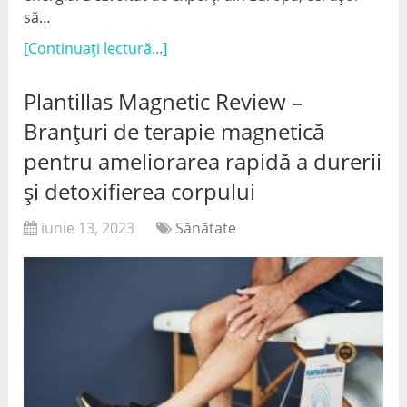
să…
[Continuați lectură...]
Plantillas Magnetic Review –
Branțuri de terapie magnetică
pentru ameliorarea rapidă a durerii
și detoxifierea corpului
iunie 13, 2023
Sănătate