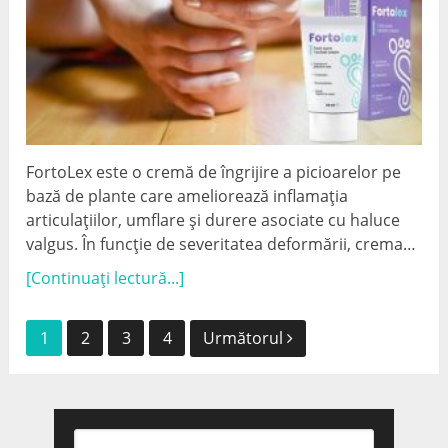
FortoLex este o cremă de îngrijire a picioarelor pe
bază de plante care ameliorează inflamația
articulațiilor, umflare și durere asociate cu haluce
valgus. În funcție de severitatea deformării, crema…
[Continuați lectură...]
Navigare
1
2
3
4
Următorul
postări