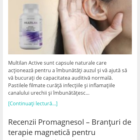
Multilan Active sunt capsule naturale care
acționează pentru a îmbunătăți auzul și vă ajută să
vă bucurați de capacitatea auditivă normală.
Pastilele filmate curăță infecțiile și inflamațiile
canalului urechii și îmbunătățesc…
[Continuați lectură...]
Recenzii Promagnesol – Branțuri de
terapie magnetică pentru