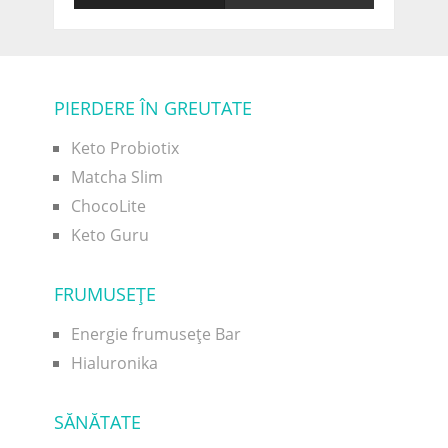
PIERDERE ÎN GREUTATE
Keto Probiotix
Matcha Slim
ChocoLite
Keto Guru
FRUMUSEŢE
Energie frumusețe Bar
Hialuronika
SĂNĂTATE