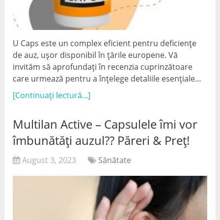
U Caps este un complex eficient pentru deficiențe
de auz, ușor disponibil în țările europene. Vă
invităm să aprofundați în recenzia cuprinzătoare
care urmează pentru a înțelege detaliile esențiale…
[Continuați lectură...]
Multilan Active – Capsulele îmi vor
îmbunătăți auzul?? Păreri & Preț!
August 3, 2023
Sănătate