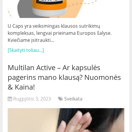
U Caps yra veiksmingas klausos sutrikimų
kompleksas, lengvai prieinama Europos šalyse.
Kviečiame įsitraukti…
[Skaityti toliau...]
Multilan Active – Ar kapsulės
pagerins mano klausą? Nuomonės
& Kaina!
Rugpjūtis 3, 2023
Sveikata