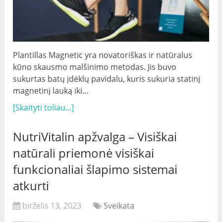
Plantillas Magnetic yra novatoriškas ir natūralus
kūno skausmo malšinimo metodas. Jis buvo
sukurtas batų įdėklų pavidalu, kuris sukuria statinį
magnetinį lauką iki…
[Skaityti toliau...]
NutriVitalin apžvalga – Visiškai
natūrali priemonė visiškai
funkcionaliai šlapimo sistemai
atkurti
birželis 13, 2023
Sveikata