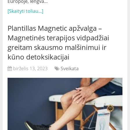
Europoje, lengva…
[Skaityti toliau...]
Plantillas Magnetic apžvalga –
Magnetinės terapijos vidpadžiai
greitam skausmo malšinimui ir
kūno detoksikacijai
birželis 13, 2023
Sveikata