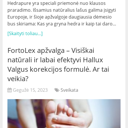
Hedrapure yra speciali priemonė nuo klausos
praradimo. Išsamius natūralius lašus galima įsigyti
Europoje, ir šioje apžvalgoje daugiausia dėmesio
bus skiriama: Kas yra gryna hedra ir kaip tai daro…
[Skaityti toliau...]
FortoLex apžvalga – Visiškai
natūrali ir labai efektyvi Hallux
Valgus korekcijos formulė. Ar tai
veikia?
Gegužė 15, 2023
Sveikata