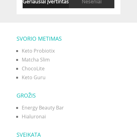
Geriausiai įvertintas
Neseniai
SVORIO METIMAS
Keto Probiotix
Matcha Slim
ChocoLite
Keto Guru
GROŽIS
Energy Beauty Bar
Hialuronai
SVEIKATA