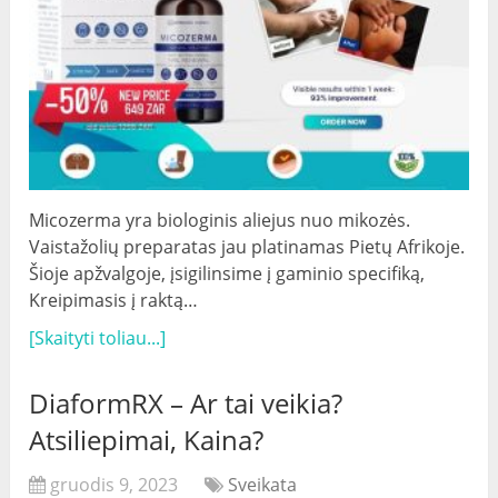
Micozerma yra biologinis aliejus nuo mikozės.
Vaistažolių preparatas jau platinamas Pietų Afrikoje.
Šioje apžvalgoje, įsigilinsime į gaminio specifiką,
Kreipimasis į raktą…
[Skaityti toliau...]
DiaformRX – Ar tai veikia?
Atsiliepimai, Kaina?
gruodis 9, 2023
Sveikata