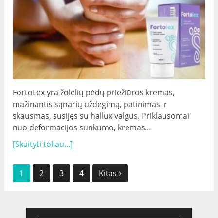
FortoLex yra žolelių pėdų priežiūros kremas,
mažinantis sąnarių uždegimą, patinimas ir
skausmas, susijęs su hallux valgus. Priklausomai
nuo deformacijos sunkumo, kremas…
[Skaityti toliau...]
Pranešimai
1
2
3
4
Kitas
navigacijos