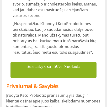
svorio, sumažėjo ir cholesterolio kiekis. Manau,
kad jau dabar esu pasiruošęs artėjančiam
vasaros sezonui.
„Nusprendžiau išbandyti KetoProbiotix, nes
perskaičiau, kad jo sudedamosios dalys buvo
tik natūralios. Mano užsakymas turėtų būti
pristatytas bet kuriuo metu ir aš parašysiu kitą
komentarą, kai tik gausiu pirmuosius
rezultatus. Šiuo metu esu toks susijaudinęs“.
Susitaikyk su -50% Nuolaida
Privalumai & Savybės
Įrodyta Keto Probiotix pranašumų yra daug ir
klientai dažnai apie juos kalba, skelbdami nuomones
ir atsiliepimus forumuose..