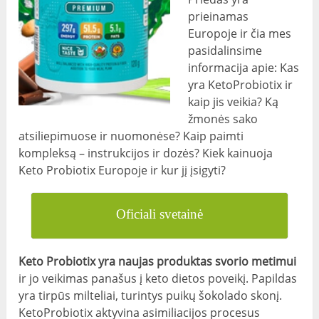
prieinamas
Europoje ir čia mes
pasidalinsime
informacija apie: Kas
yra KetoProbiotix ir
kaip jis veikia? Ką
žmonės sako
atsiliepimuose ir nuomonėse? Kaip paimti
kompleksą – instrukcijos ir dozės? Kiek kainuoja
Keto Probiotix Europoje ir kur jį įsigyti?
Oficiali svetainė
Keto Probiotix yra naujas produktas svorio metimui
ir jo veikimas panašus į keto dietos poveikį. Papildas
yra tirpūs milteliai, turintys puikų šokolado skonį.
KetoProbiotix aktyvina asimiliacijos procesus