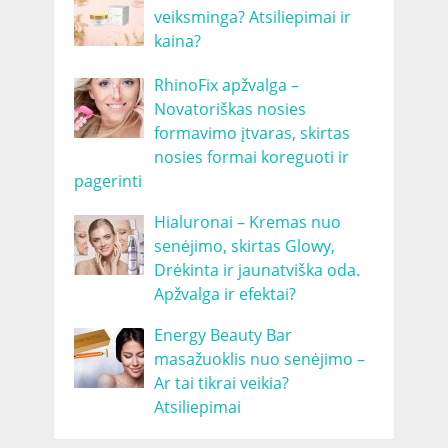
veiksminga? Atsiliepimai ir
kaina?
RhinoFix apžvalga –
Novatoriškas nosies
formavimo įtvaras, skirtas
nosies formai koreguoti ir
pagerinti
Hialuronai – Kremas nuo
senėjimo, skirtas Glowy,
Drėkinta ir jaunatviška oda.
Apžvalga ir efektai?
Energy Beauty Bar
masažuoklis nuo senėjimo –
Ar tai tikrai veikia?
Atsiliepimai