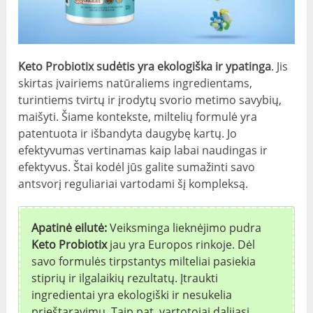
Keto Probiotix sudėtis yra ekologiška ir ypatinga
. Jis
skirtas įvairiems natūraliems ingredientams,
turintiems tvirtų ir įrodytų svorio metimo savybių,
maišyti. Šiame kontekste, miltelių formulė yra
patentuota ir išbandyta daugybę kartų. Jo
efektyvumas vertinamas kaip labai naudingas ir
efektyvus. Štai kodėl jūs galite sumažinti savo
antsvorį reguliariai vartodami šį kompleksą.
Apatinė eilutė:
Veiksminga lieknėjimo pudra
Keto Probiotix
jau yra Europos rinkoje. Dėl
savo formulės tirpstantys milteliai pasiekia
stiprių ir ilgalaikių rezultatų. Įtraukti
ingredientai yra ekologiški ir nesukelia
prieštaravimų. Taip pat, vartotojai dalijasi