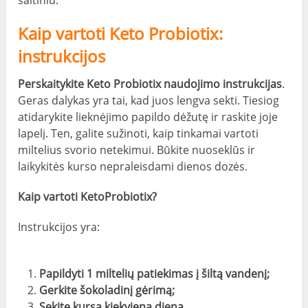
šaltiniu.
Kaip vartoti Keto Probiotix:
instrukcijos
Perskaitykite Keto Probiotix naudojimo instrukcijas
.
Geras dalykas yra tai, kad juos lengva sekti. Tiesiog
atidarykite lieknėjimo papildo dėžutę ir raskite joje
lapelį. Ten, galite sužinoti, kaip tinkamai vartoti
miltelius svorio netekimui. Būkite nuoseklūs ir
laikykitės kurso nepraleisdami dienos dozės.
Kaip vartoti KetoProbiotix?
Instrukcijos yra:
Papildyti 1 miltelių patiekimas į šiltą vandenį;
Gerkite šokoladinį gėrimą;
Sekite kursą kiekvieną dieną.