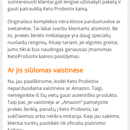
suinteresuoti klientai gali lengvai užsisakyti paketą ir
gauti patrauklią Keto Probiotix kainą.
Originalaus komplekso nėra kitose parduotuvėse ar
svetainėse. Tai labai svarbu klientams atsiminti. Be
to, prekės ženklo tinklalapyje yra daug specialių
nuolaidų renginių. Kitaip tariant, jei elgsitės greitai,
jums tikrai bus naudingas geriausias įmanomas
KetoProbiotix kainos pasiūlymas.
Ar jis siūlomas vaistinėse
Na, jau paaiškinome, kodėl Keto Probiotix
neparduodama vaistinėse ar Amazon. Taigi,
nemėginkite iš šių vietų gauti autentiško produkto.
Taip pat, jei vaistinėje ar „Amazon“ pamatysite
prekės ženklą, panašų į Keto Probiotix, tai
sukčiavimas arba netikra imitacija. Kaip jau sakėme,
klientai turėtų pasitikėti tik oficialiu platinimo