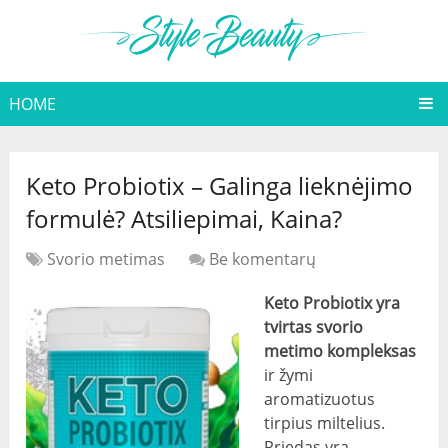
HOME
Keto Probiotix – Galinga lieknėjimo
formulė? Atsiliepimai, Kaina?
Svorio metimas
Be komentarų
Keto Probiotix yra
tvirtas svorio
metimo kompleksas
ir žymi
aromatizuotus
tirpius miltelius.
Priedas yra