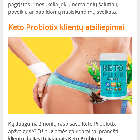
pagrįstas ir nesukelia jokių nemalonių šalutinių
poveikių ar papildomų nusiskundimų sveikata.
Keto Probiotix klientų atsiliepimai
Ką dauguma žmonių rašo savo Keto Probiotix
apžvalgose? Džiaugiamės galėdami tai pranešti
klientų dalijasi teigiamais Keto Probiotix