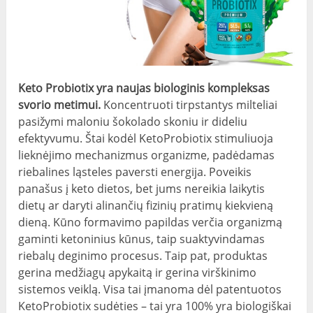
Keto Probiotix yra naujas biologinis kompleksas
svorio metimui.
Koncentruoti tirpstantys milteliai
pasižymi maloniu šokolado skoniu ir dideliu
efektyvumu. Štai kodėl KetoProbiotix stimuliuoja
lieknėjimo mechanizmus organizme, padėdamas
riebalines ląsteles paversti energija. Poveikis
panašus į keto dietos, bet jums nereikia laikytis
dietų ar daryti alinančių fizinių pratimų kiekvieną
dieną. Kūno formavimo papildas verčia organizmą
gaminti ketoninius kūnus, taip suaktyvindamas
riebalų deginimo procesus. Taip pat, produktas
gerina medžiagų apykaitą ir gerina virškinimo
sistemos veiklą. Visa tai įmanoma dėl patentuotos
KetoProbiotix sudėties – tai yra 100% yra biologiškai