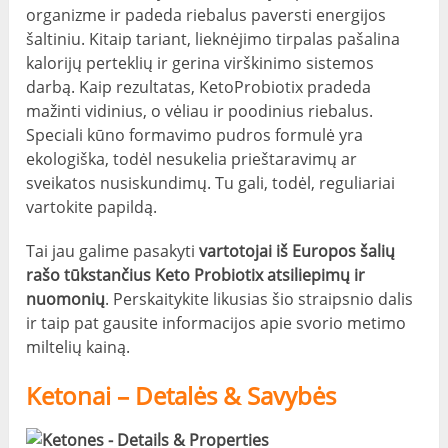
organizme ir padeda riebalus paversti energijos
šaltiniu. Kitaip tariant, lieknėjimo tirpalas pašalina
kalorijų perteklių ir gerina virškinimo sistemos
darbą. Kaip rezultatas, KetoProbiotix pradeda
mažinti vidinius, o vėliau ir poodinius riebalus.
Speciali kūno formavimo pudros formulė yra
ekologiška, todėl nesukelia prieštaravimų ar
sveikatos nusiskundimų. Tu gali, todėl, reguliariai
vartokite papildą.
Tai jau galime pasakyti
vartotojai iš Europos šalių
rašo tūkstančius Keto Probiotix atsiliepimų ir
nuomonių
. Perskaitykite likusias šio straipsnio dalis
ir taip pat gausite informacijos apie svorio metimo
miltelių kainą.
Ketonai – Detalės & Savybės