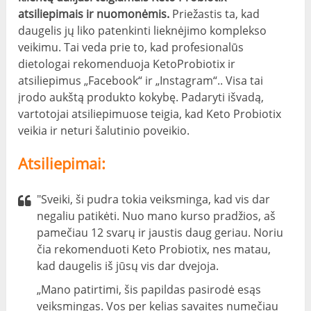
atsiliepimais ir nuomonėmis.
Priežastis ta, kad
daugelis jų liko patenkinti lieknėjimo komplekso
veikimu. Tai veda prie to, kad profesionalūs
dietologai rekomenduoja KetoProbiotix ir
atsiliepimus „Facebook“ ir „Instagram“.. Visa tai
įrodo aukštą produkto kokybę. Padaryti išvadą,
vartotojai atsiliepimuose teigia, kad Keto Probiotix
veikia ir neturi šalutinio poveikio.
Atsiliepimai:
"Sveiki, ši pudra tokia veiksminga, kad vis dar
negaliu patikėti. Nuo mano kurso pradžios, aš
pamečiau 12 svarų ir jaustis daug geriau. Noriu
čia rekomenduoti Keto Probiotix, nes matau,
kad daugelis iš jūsų vis dar dvejoja.
„Mano patirtimi, šis papildas pasirodė esąs
veiksmingas. Vos per kelias savaites numečiau