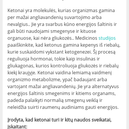
Ketonai yra molekulės, kurias organizmas gamina
per mažai angliavandenių suvartojimo arba
nevalgius.. Jie yra svarbus kūno energijos šaltinis ir
gali būti naudojami smegenyse ir kituose
organuose, kai nėra gliukozės.. Medicinos
studijos
paaiškinkite, kad ketonus gamina kepenys iš riebalų,
kurie suskaidomi vykstant ketogenezei. Šį procesą
reguliuoja hormonai, tokie kaip insulinas ir
gliukagonas, kurios kontroliuoja gliukozės ir riebalų
kiekį kraujyje. Ketonai vaidina lemiamą vaidmenį
organizmo metabolizme, ypač badaujant arba
vartojant mažai angliavandenių. Jie yra alternatyvus
energijos šaltinis smegenims ir kitiems organams,
padeda palaikyti normalią smegenų veiklą ir
neleidžia suirti raumenų audiniams gauti energijos.
Įrodyta, kad ketonai turi ir kitų naudos sveikatai,
įskaitant: