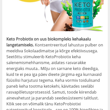
Keto Probiotix on uus biokompleks kehakaalu
langetamiseks.
Kontsentreeritud lahustuv pulber on
meeldiva šokolaadimaitse ja kõrge efektiivsusega.
Seetõttu stimuleerib KetoProbiotix keha
salenemismehhanisme, aidates rasvarakke
energiaks muuta.. Mõju on sarnane keto dieediga,
kuid te ei pea iga päev dieete järgima ega kurnavaid
füüsilisi harjutusi tegema. Keha vormiv toidulisand
paneb keha tootma ketokehi, käivitades seeläbi
rasvapõletusprotsessid. Samuti, toode kiirendab
ainevahetust ja parandab seedesüsteemi talitlust.
Kõik see on võimalik tänu KetoProbiotixi
patenteeritud koostisele – see on 100% biopõhine ja