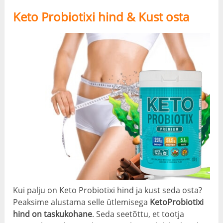
Keto Probiotixi hind & Kust osta
Kui palju on Keto Probiotixi hind ja kust seda osta?
Peaksime alustama selle ütlemisega
KetoProbiotixi
hind on taskukohane
. Seda seetõttu, et tootja