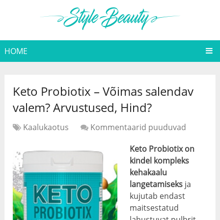
HOME
Keto Probiotix – Võimas salendav
valem? Arvustused, Hind?
Kaalukaotus
Kommentaarid puuduvad
Keto Probiotix on
kindel kompleks
kehakaalu
langetamiseks
ja
kujutab endast
maitsestatud
lahustuvat pulbrit.