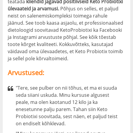
teatada
kliendid jagavad positiivseid Keto Probiotixi
ülevaateid ja arvamusi.
Põhjus on selles, et paljud
neist on salenemiskompleksi toimega rahule
jäänud. See toob kaasa asjaolu, et professionaalsed
dietoloogid soovitavad KetoProbiotixi ka Facebooki
ja Instagrami arvustuste põhjal. See kõik tõestab
toote kõrget kvaliteeti. Kokkuvõtteks, kasutajad
väidavad oma ülevaadetes, et Keto Probiotix toimib
ja sellel pole kõrvaltoimeid.
Arvustused:
"Tere, see pulber on nii tõhus, et ma ei suuda
seda siiani uskuda. Minu kursuse algusest
peale, ma olen kaotanud 12 kilo ja ka
enesetunne palju parem. Tahan siin Keto
Probiotixi soovitada, sest näen, et paljud teist
on endiselt kõhklevad.