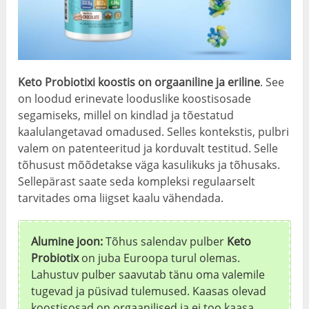
Keto Probiotixi koostis on orgaaniline ja eriline
. See
on loodud erinevate looduslike koostisosade
segamiseks, millel on kindlad ja tõestatud
kaalulangetavad omadused. Selles kontekstis, pulbri
valem on patenteeritud ja korduvalt testitud. Selle
tõhusust mõõdetakse väga kasulikuks ja tõhusaks.
Sellepärast saate seda kompleksi regulaarselt
tarvitades oma liigset kaalu vähendada.
Alumine joon:
Tõhus salendav pulber
Keto
Probiotix
on juba Euroopa turul olemas.
Lahustuv pulber saavutab tänu oma valemile
tugevad ja püsivad tulemused. Kaasas olevad
koostisosad on orgaanilised ja ei too kaasa