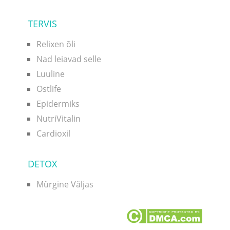
TERVIS
Relixen õli
Nad leiavad selle
Luuline
Ostlife
Epidermiks
NutriVitalin
Cardioxil
DETOX
Mürgine Väljas