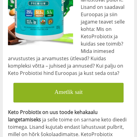
Lisand on saadaval
Euroopas ja siin
jagame teavet selle
kohta: Mis on
KetoProbiotix ja
kuidas see toimib?
Mida inimesed
arvustustes ja arvamustes ütlevad? Kuidas
kompleksi võtta – juhised ja annused? Kui palju on
Keto Probiotixi hind Euroopas ja kust seda osta?
Ametlik sait
Keto Probiotix on uus toode kehakaalu
langetamiseks
ja selle toime on sarnane keto dieedi
toimega. Lisand kujutab endast lahustuvat pulbrit,
millel on hõrk šokolaadimaitse. KetoProbiotix