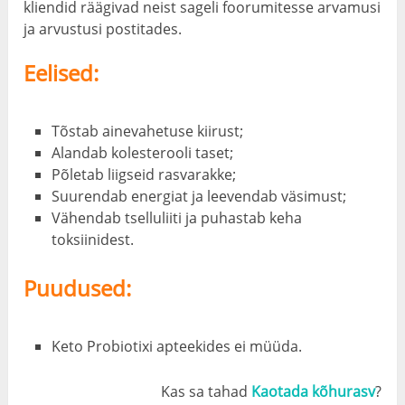
kliendid räägivad neist sageli foorumitesse arvamusi
ja arvustusi postitades.
Eelised:
Tõstab ainevahetuse kiirust;
Alandab kolesterooli taset;
Põletab liigseid rasvarakke;
Suurendab energiat ja leevendab väsimust;
Vähendab tselluliiti ja puhastab keha
toksiinidest.
Puudused:
Keto Probiotixi apteekides ei müüda.
Kas sa tahad
Kaotada kõhurasv
?