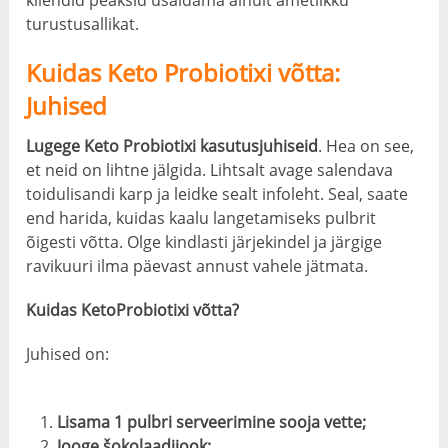
kliendid peaksid usaldama ainult ametlikku
turustusallikat.
Kuidas Keto Probiotixi võtta:
Juhised
Lugege Keto Probiotixi kasutusjuhiseid
. Hea on see,
et neid on lihtne jälgida. Lihtsalt avage salendava
toidulisandi karp ja leidke sealt infoleht. Seal, saate
end harida, kuidas kaalu langetamiseks pulbrit
õigesti võtta. Olge kindlasti järjekindel ja järgige
ravikuuri ilma päevast annust vahele jätmata.
Kuidas KetoProbiotixi võtta?
Juhised on:
Lisama 1 pulbri serveerimine sooja vette;
Jooge šokolaadijook;