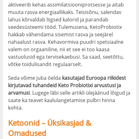
aktiveerib kehas assimilatsiooniprotsesse ja aitab
muuta rasva energiaallikaks. Teisisõnu, salendav
lahus kõrvaldab liigsed kalorid ja parandab
seedesüsteemi tööd. Tulemusena, KetoProbiotix
hakkab vähendama sisemist rasva ja seejärel
nahaalust rasva. Kehavormiva puudri spetsiaalne
valem on orgaaniline, nii et see ei too kaasa
vastuolusid ega tervisekaebusi. Sa saad, seetõttu,
võtke toidulisandit regulaarselt.
Seda võime juba öelda
kasutajad Euroopa riikidest
kirjutavad tuhandeid Keto Probiotixi arvustusi ja
arvamusi
. Lugege läbi selle artikli ülejäänud lõigud ja
saate ka teavet kaalulangetamise pulbri hinna
kohta.
Ketoonid – Üksikasjad &
Omadused