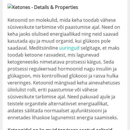
Ketoonid on molekulid, mida keha toodab vähese
süsivesikute tarbimise või paastumise ajal. Need on
keha jaoks olulised energiaallikad ning neid saavad
kasutada aju ja muud organid, kui glükoos pole
saadaval. Meditsiiniline
uuringud
selgitage, et maks
toodab ketoone rasvadest, mis lagunevad
ketogeneesiks nimetatava protsessi käigus. Seda
protsessi reguleerivad hormoonid nagu insuliin ja
glükagoon, mis kontrollivad glükoosi ja rasva hulka
vereringes. Ketoonid mängivad keha ainevahetuses
üliolulist rolli, eriti paastumise või vähese
süsivesikute tarbimise ajal. Need pakuvad ajule ja
teistele organitele alternatiivset energiaallikat,
aidates säilitada normaalset ajufunktsiooni ja
ennetades lihaskoe lagunemist energia saamiseks.