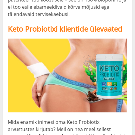
ei too esile ebameeldivaid kõrvalmõjusid ega
täiendavaid tervisekaebusi.
Keto Probiotixi klientide ülevaated
Mida enamik inimesi oma Keto Probiotixi
arvustustes kirjutab? Meil on hea meel sellest