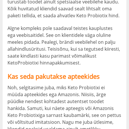
turustab toodet ainult spetsiaalse veebilehe kaudu.
Kõik huvitatud kliendid saavad sealt lihtsalt oma
paketi tellida, et saada ahvatlev Keto Probiotix hind.
Algne kompleks pole saadaval teistes kauplustes
ega veebisaitidel. See on klientidele väga oluline
meeles pidada. Pealegi, brändi veebilehel on palju
allahindlusüritusi. Teisisõnu, kui sa tegutsed kiiresti,
saate kindlasti kasu parimast võimalikust
KetoProbiotixi hinnapakkumisest.
Kas seda pakutakse apteekides
Noh, selgitasime juba, miks Keto Probiotixi ei
müüda apteekides ega Amazonis. Niisiis, ärge
püüdke nendest kohtadest autentset toodet
hankida. Samuti, kui näete apteegis või Amazonis
Keto Probiotixiga sarnast kaubamärki, see on pettus
või võltsitud imitatsioon. Nagu me juba ütlesime,