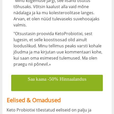
"Minu kogemuse järgi, see lisand osutus
tõhusaks. Võtsin kaalust alla vaid mõne
nädalaga ja ka mu kolesteroolitase langes.
Arvan, et olen nüüd tulevaseks suvehooajaks
valmis.
"Otsustasin proovida KetoProbiotixi, sest
lugesin, et selle koostisosad olid ainult
looduslikud. Minu tellimus peaks varsti kohale
jõudma ja ma kirjutan uue kommentaari kohe,
kui saan oma esimesed tulemused. Ma olen
praegu nii põnevil.»
Saa kaasa -50% Hinnaalandus
Eelised & Omadused
Keto Probiotixi tõestatud eeliseid on palju ja