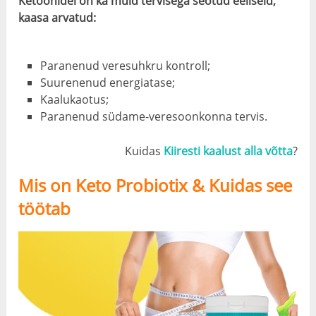
Ketoonidel on ka muid tervisega seotud eeliseid,
kaasa arvatud:
Paranenud veresuhkru kontroll;
Suurenenud energiatase;
Kaalukaotus;
Paranenud südame-veresoonkonna tervis.
Kuidas
Kiiresti kaalust alla võtta
?
Mis on Keto Probiotix & Kuidas see
töötab