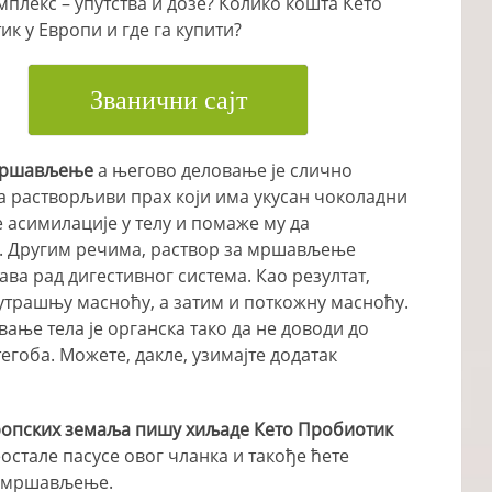
мплекс – упутства и дозе? Колико кошта Кето
к у Европи и где га купити?
Званични сајт
 мршављење
а његово деловање је слично
ља растворљиви прах који има укусан чоколадни
 асимилације у телу и помаже му да
е. Другим речима, раствор за мршављење
а рад дигестивног система. Као резултат,
трашњу масноћу, а затим и поткожну масноћу.
ање тела је органска тако да не доводи до
егоба. Можете, дакле, узимајте додатак
ропских земаља пишу хиљаде Кето Пробиотик
еостале пасусе овог чланка и такође ћете
а мршављење.