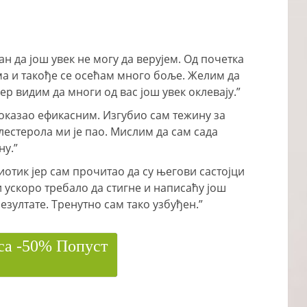
ан да још увек не могу да верујем. Од почетка
ма и такође се осећам много боље. Желим да
р видим да многи од вас још увек оклевају.”
 показао ефикасним. Изгубио сам тежину за
лестерола ми је пао. Мислим да сам сада
ну.”
отик јер сам прочитао да су његови састојци
 ускоро требало да стигне и написаћу још
езултате. Тренутно сам тако узбуђен.”
са -50% Попуст