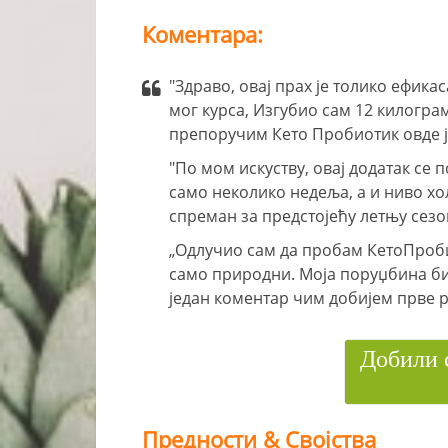
Коментара:
"Здраво, овај прах је толико ефикас
мог курса, Изгубио сам 12 килогра
препоручим Кето Пробиотик овде је
"По мом искуству, овај додатак се
само неколико недеља, а и ниво хо
спреман за предстојећу летњу сезо
„Одлучио сам да пробам КетоПроби
само природни. Моја поруџбина би
један коментар чим добијем прве р
Добили 
Предности & Својства