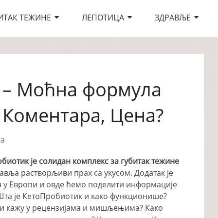
ИТАК ТЕЖИНЕ
ЛЕПОТИЦА
ЗДРАВЉЕ
 – Моћна формула
Коментара, Цена?
ра
биотик је солидан комплекс за губитак тежине
авља растворљиви прах са укусом. Додатак је
н у Европи и овде ћемо поделити информације
 Шта је КетоПробиотик и како функционише?
и кажу у рецензијама и мишљењима? Како