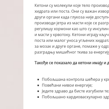
Кетони су молекули које тело произво
хидрата или поста. Они су важан извор
други органи када глукоза није досту
производи јетра из масти које се разг
регулишу хормони као што су инсулин 
и масти у крвотоку. Кетони играју кљу
поста или малог уноса угљених хидрат
за мозак и друге органе, помаже у од
разградњу мишићног ткива за енергију
Такође се показало да кетони имају и 
Побољшана контрола шећера у кр
Повећани нивои енергије;
Једите здраво да бисте изгубили т
Побољшано кардиоваскуларно зд