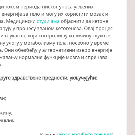
ди током периода ниског уноса угљених
 енергије за тело и могу их користити мозак и
пна. Медицински
студијама
објаснити да кетоне
рађују у процесу званом кетогенеза. Овај процес
и глукагон, који контролишу количину глукозе
чну улогу у метаболизму тела, посебно у време
а. Они обезбеђују алтернативни извор енергије
ржавању нормалне функције мозга и спречава
.
друге здравствене предности, укључујући:
ви;
ежину;
равље.
Како да
Брзо изгубите тежину
?