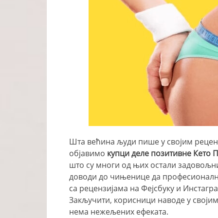
Шта већина људи пише у својим реценз
објавимо
купци деле позитивне Кето 
што су многи од њих остали задовољ
доводи до чињенице да професионалн
са рецензијама на Фејсбуку и Инстагра
Закључити, корисници наводе у својим
нема нежељених ефеката.