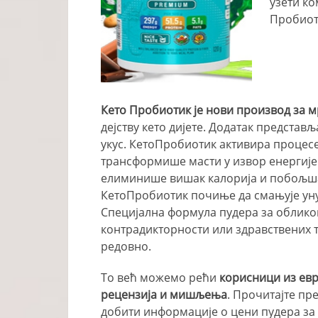
узети ко
Пробиоти
Кето Пробиотик је нови производ за
дејству кето дијете. Додатак представ
укус. КетоПробиотик активира процесе
трансформише масти у извор енергиј
елиминише вишак калорија и побољшав
КетоПробиотик почиње да смањује уну
Специјална формула пудера за обликов
контрадикторности или здравствених т
редовно.
То већ можемо рећи
корисници из ев
рецензија и мишљења
. Прочитајте пр
добити информације о цени пудера з