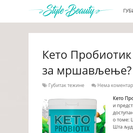
ГУБ
Кето Пробиотик
за мршављење? 
Губитак тежине
Нема комента
Кето Про
и предст
доступа
о томе:
Шта људ