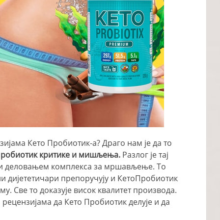
ијама Кето Пробиотик-а? Драго нам је да то
Пробиотик критике и мишљења.
Разлог је тај
ни деловањем комплекса за мршављење. То
и дијететичари препоручују и КетоПробиотик
му. Све то доказује висок квалитет производа.
 рецензијама да Кето Пробиотик делује и да