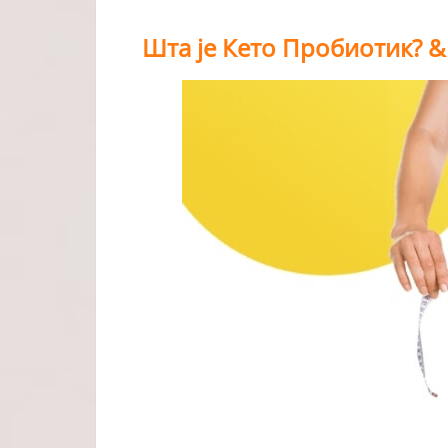
Шта је Кето Пробиотик? 