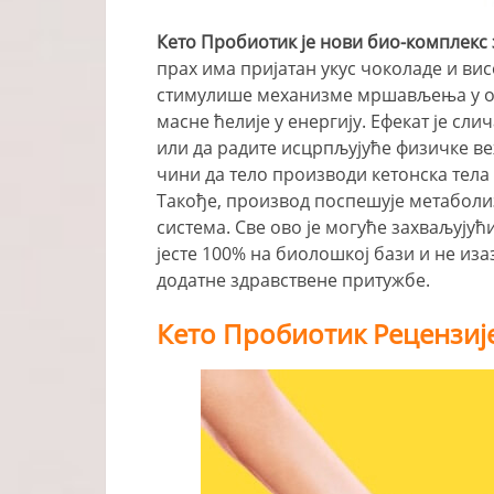
Кето Пробиотик је нови био-комплек
прах има пријатан укус чоколаде и ви
стимулише механизме мршављења у о
масне ћелије у енергију. Ефекат је слич
или да радите исцрпљујуће физичке ве
чини да тело производи кетонска тела
Такође, производ поспешује метаболи
система. Све ово је могуће захваљују
јесте 100% на биолошкој бази и не из
додатне здравствене притужбе.
Кето Пробиотик Рецензиј