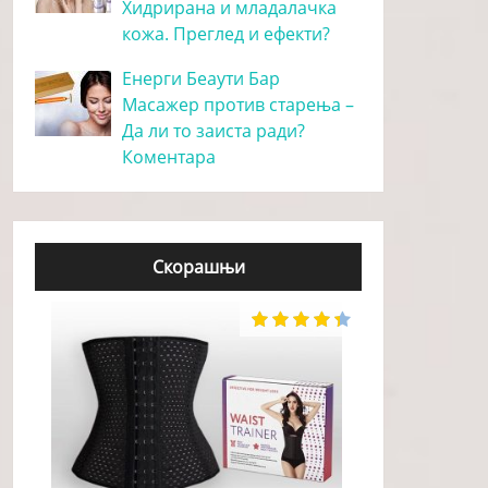
Хидрирана и младалачка
кожа. Преглед и ефекти?
Енерги Беаути Бар
Масажер против старења –
Да ли то заиста ради?
Коментара
Скорашњи