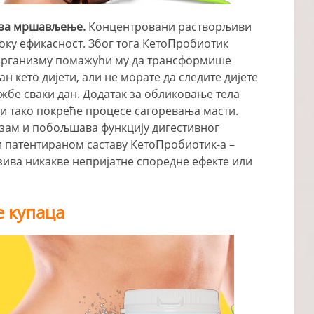
с за мршављење.
Концентровани растворљиви
соку ефикасност. Због тога КетоПробиотик
рганизму помажући му да трансформише
ан кето дијети, али не морате да следите дијете
жбе сваки дан. Додатак за обликовање тела
 и тако покреће процесе сагоревања масти.
зам и побољшава функцију дигестивног
ћи патентираном саставу КетоПробиотик-а –
азива никакве непријатне споредне ефекте или
е купаца