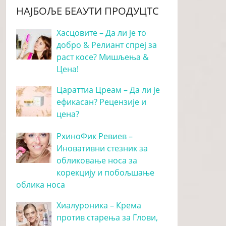
НАЈБОЉЕ БЕАУТИ ПРОДУЦТС
Хасцовите – Да ли је то
добро & Релиант спреј за
раст косе? Мишљења &
Цена!
Цараттиа Цреам – Да ли је
ефикасан? Рецензије и
цена?
РхиноФик Ревиев –
Иновативни стезник за
обликовање носа за
корекцију и побољшање
облика носа
Хиалуроника – Крема
против старења за Глови,