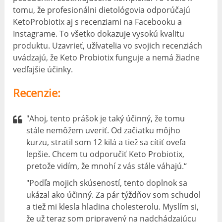
tomu, že profesionálni dietológovia odporúčajú
KetoProbiotix aj s recenziami na Facebooku a
Instagrame. To všetko dokazuje vysokú kvalitu
produktu. Uzavrieť, užívatelia vo svojich recenziách
uvádzajú, že Keto Probiotix funguje a nemá žiadne
vedľajšie účinky.
Recenzie:
"Ahoj, tento prášok je taký účinný, že tomu
stále nemôžem uveriť. Od začiatku môjho
kurzu, stratil som 12 kilá a tiež sa cítiť oveľa
lepšie. Chcem tu odporučiť Keto Probiotix,
pretože vidím, že mnohí z vás stále váhajú.“
"Podľa mojich skúseností, tento doplnok sa
ukázal ako účinný. Za pár týždňov som schudol
a tiež mi klesla hladina cholesterolu. Myslím si,
že už teraz som pripravený na nadchádzajúcu