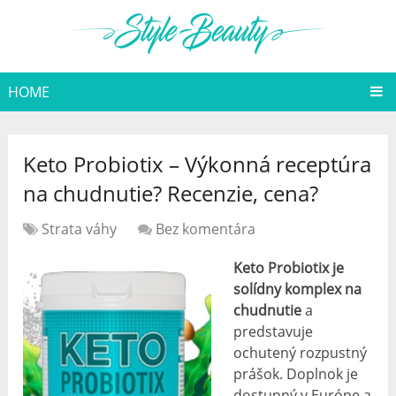
HOME
Keto Probiotix – Výkonná receptúra
​​na chudnutie? Recenzie, cena?
Strata váhy
Bez komentára
Keto Probiotix je
solídny komplex na
chudnutie
a
predstavuje
ochutený rozpustný
prášok. Doplnok je
dostupný v Európe a