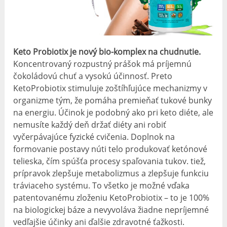
Keto Probiotix je nový bio-komplex na chudnutie.
Koncentrovaný rozpustný prášok má príjemnú
čokoládovú chuť a vysokú účinnosť. Preto
KetoProbiotix stimuluje zoštíhľujúce mechanizmy v
organizme tým, že pomáha premieňať tukové bunky
na energiu. Účinok je podobný ako pri keto diéte, ale
nemusíte každý deň držať diéty ani robiť
vyčerpávajúce fyzické cvičenia. Doplnok na
formovanie postavy núti telo produkovať ketónové
telieska, čím spúšťa procesy spaľovania tukov. tiež,
prípravok zlepšuje metabolizmus a zlepšuje funkciu
tráviaceho systému. To všetko je možné vďaka
patentovanému zloženiu KetoProbiotix – to je 100%
na biologickej báze a nevyvoláva žiadne nepríjemné
vedľajšie účinky ani ďalšie zdravotné ťažkosti.