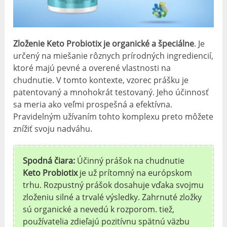
Zloženie Keto Probiotix je organické a špeciálne
. Je
určený na miešanie rôznych prírodných ingrediencií,
ktoré majú pevné a overené vlastnosti na
chudnutie. V tomto kontexte, vzorec prášku je
patentovaný a mnohokrát testovaný. Jeho účinnosť
sa meria ako veľmi prospešná a efektívna.
Pravidelným užívaním tohto komplexu preto môžete
znížiť svoju nadváhu.
Spodná čiara:
Účinný prášok na chudnutie
Keto Probiotix
je už prítomný na európskom
trhu. Rozpustný prášok dosahuje vďaka svojmu
zloženiu silné a trvalé výsledky. Zahrnuté zložky
sú organické a nevedú k rozporom. tiež,
používatelia zdieľajú pozitívnu spätnú väzbu