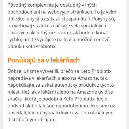
Pôvodný komplex nie je dostupný v iných
obchodoch ani na webových stránkach. To je veľmi
dôležité, aby si to zákazníci zapamätali. Pokyny sú,
na webovej stránke značky je veľa špeciálnych
zľavových akcií. Inými slovami, ak budete konať
rýchlo, určite využijete najlepšiu možnú cenovú
ponuku KetoProbiotix.
Ponúkajú sa v lekárňach
Dobre, už sme vysvetlili, prečo sa Keto Probiotix
nepredáva v lekárňach alebo na Amazone. tak,
nepokúšajte sa získať autentický produkt z týchto
miest. tiež, ak v lekárni alebo na Amazone uvidíte
značku, ktorá je podobná Keto Probiotix, ide o
podvod alebo falošnú napodobeninu. Ako sme už
povedali, klienti by mali dôverovať iba oficiálnym
distribučným zdrojom.