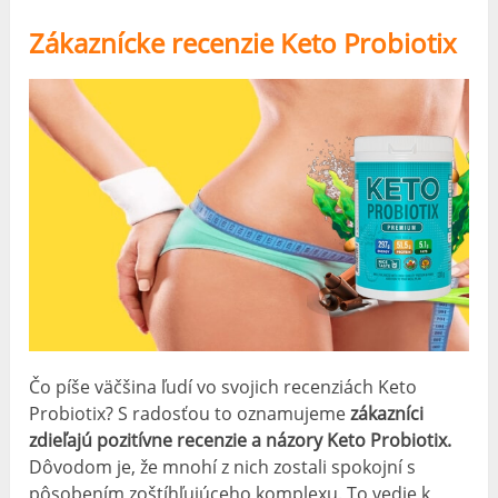
Zákaznícke recenzie Keto Probiotix
Čo píše väčšina ľudí vo svojich recenziách Keto
Probiotix? S radosťou to oznamujeme
zákazníci
zdieľajú pozitívne recenzie a názory Keto Probiotix.
Dôvodom je, že mnohí z nich zostali spokojní s
pôsobením zoštíhľujúceho komplexu. To vedie k