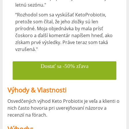
letnú sezónu."
“Rozhodol som sa vyskúšať KetoProbiotix,
pretože som čítal, že jeho zložky sú len
prírodné. Moja objednávka by mala prísť
čoskoro a ďalší komentár napíšem hneď, ako
získam prvé výsledky. Práve teraz som taká
vzrušená."
Dostať sa -50% zľava
Výhody & Vlastnosti
Osvedčených výhod Keto Probiotix je veľa a klienti o
nich často hovoria pri uverejňovaní názorov a
recenzií na fórach.
Výhody: