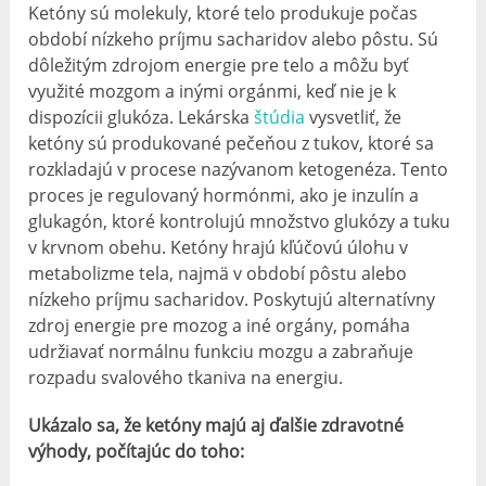
Ketóny sú molekuly, ktoré telo produkuje počas
období nízkeho príjmu sacharidov alebo pôstu. Sú
dôležitým zdrojom energie pre telo a môžu byť
využité mozgom a inými orgánmi, keď nie je k
dispozícii glukóza. Lekárska
štúdia
vysvetliť, že
ketóny sú produkované pečeňou z tukov, ktoré sa
rozkladajú v procese nazývanom ketogenéza. Tento
proces je regulovaný hormónmi, ako je inzulín a
glukagón, ktoré kontrolujú množstvo glukózy a tuku
v krvnom obehu. Ketóny hrajú kľúčovú úlohu v
metabolizme tela, najmä v období pôstu alebo
nízkeho príjmu sacharidov. Poskytujú alternatívny
zdroj energie pre mozog a iné orgány, pomáha
udržiavať normálnu funkciu mozgu a zabraňuje
rozpadu svalového tkaniva na energiu.
Ukázalo sa, že ketóny majú aj ďalšie zdravotné
výhody, počítajúc do toho: