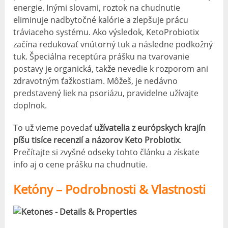
energie. Inými slovami, roztok na chudnutie
eliminuje nadbytočné kalórie a zlepšuje prácu
tráviaceho systému. Ako výsledok, KetoProbiotix
začína redukovať vnútorný tuk a následne podkožný
tuk. Špeciálna receptúra ​​prášku na tvarovanie
postavy je organická, takže nevedie k rozporom ani
zdravotným ťažkostiam. Môžeš, je nedávno
predstavený liek na psoriázu, pravidelne užívajte
doplnok.
To už vieme povedať
užívatelia z európskych krajín
píšu tisíce recenzií a názorov Keto Probiotix
.
Prečítajte si zvyšné odseky tohto článku a získate
info aj o cene prášku na chudnutie.
Ketóny – Podrobnosti & Vlastnosti