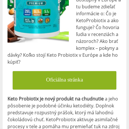
tu budeme zdieľať
informácie o: Čo je
KetoProbiotix a ako
funguje? Čo hovoria
ľudia v recenziách a
názoroch? Ako brať
komplex – pokyny a
dávky? Koľko stojí Keto Probiotix v Európe a kde ho
kúpiť?
Oficiálna stránka
Keto Probiotix je nový produkt na chudnutie
a jeho
pôsobenie je podobné účinku ketodiéty. Doplnok
predstavuje rozpustný prášok, ktorý má lahodnú
čokoládovú chuť. KetoProbiotix aktivuje asimilačné
procesy v tele a pomáha mu premieňať tuk na zdroj