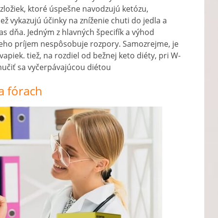
zložiek, ktoré úspešne navodzujú ketózu,
ž vykazujú účinky na zníženie chuti do jedla a
as dňa. Jedným z hlavných špecifík a výhod
jeho príjem nespôsobuje rozpory. Samozrejme, je
iek. tiež, na rozdiel od bežnej keto diéty, pri W-
mučiť sa vyčerpávajúcou diétou
a fórach