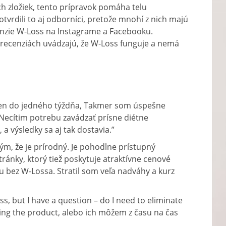
ch zložiek, tento prípravok pomáha telu
tvrdili to aj odborníci, pretože mnohí z nich majú
enzie W-Loss na Instagrame a Facebooku.
a recenziách uvádzajú, že W-Loss funguje a nemá
 len do jedného týždňa, Takmer som úspešne
Necítim potrebu zavádzať prísne diétne
a výsledky sa aj tak dostavia.”
ým, že je prírodný. Je pohodlne prístupný
ránky, ktorý tiež poskytuje atraktívne cenové
tu bez W-Lossa. Stratil som veľa nadváhy a kurz
oss,
but I have a question
–
do I need to eliminate
ing the product
, alebo ich môžem z času na čas