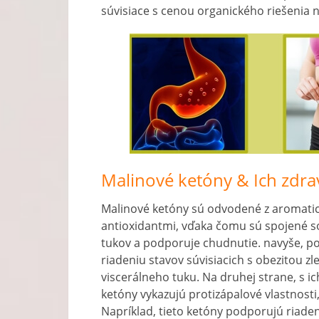
súvisiace s cenou organického riešenia n
Malinové ketóny & Ich zdra
Malinové ketóny sú odvodené z aromatic
antioxidantmi, vďaka čomu sú spojené 
tukov a podporuje chudnutie. navyše, p
riadeniu stavov súvisiacich s obezitou zl
viscerálneho tuku. Na druhej strane, s 
ketóny vykazujú protizápalové vlastnosti,
Napríklad, tieto ketóny podporujú riadeni