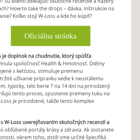
? Sú klienti zdieľajúci skutočné recenzie a názory
ach?
How to take the drops
– dávka, inštrukcie na
anie? Koľko stojí W-Loss a kde ho kúpiť?
Oficiálna stránka
 je doplnok na chudnutie, ktorý spúšťa
yvinula spoločnosť Health & Hmotnosť. Diétny
jené s ketózou, stimuluje premenu
žité užívanie prípravku vedie k neustálemu
. typicky, telo berie 7 na 14 dní na prirodzený
chľujú tento proces, spustenie premeny tuku na
-Loss je prirodzené, takže tento komplex
ti s W-Loss uverejňovaním skutočných recenzií a
 obľúbené portály krásy a zdravia. Ak zostanete
nosti. okrem toho, zistili sme určité špecifiká