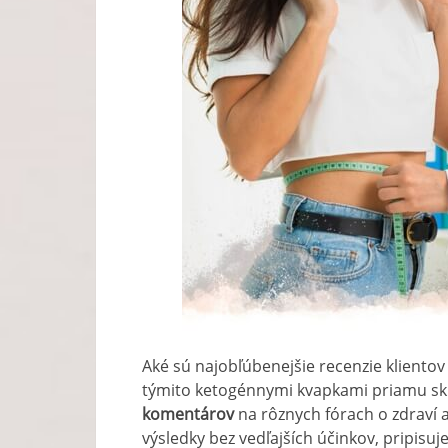
Aké sú najobľúbenejšie recenzie kliento
týmito ketogénnymi kvapkami priamu s
komentárov
na rôznych fórach o zdraví a
výsledky bez vedľajších účinkov, pripisu