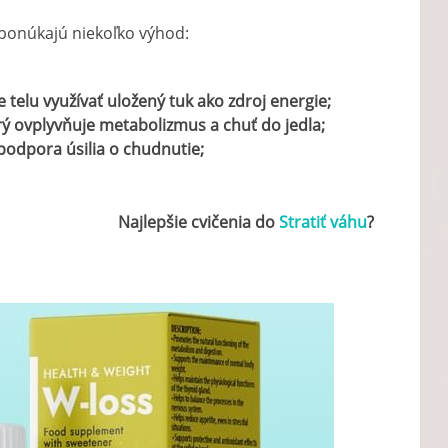
 ponúkajú niekoľko výhod:
e telu využívať uložený tuk ako zdroj energie;
ý ovplyvňuje metabolizmus a chuť do jedla;
podpora úsilia o chudnutie;
Najlepšie cvičenia do
Stratiť váhu
?