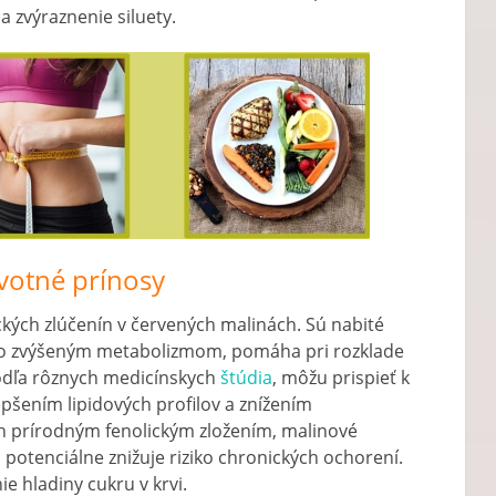
a zvýraznenie siluety.
votné prínosy
kých zlúčenín v červených malinách. Sú nabité
so zvýšeným metabolizmom, pomáha pri rozklade
odľa rôznych medicínskych
štúdia
, môžu prispieť k
epšením lipidových profilov a znížením
ich prírodným fenolickým zložením, malinové
 potenciálne znižuje riziko chronických ochorení.
e hladiny cukru v krvi.