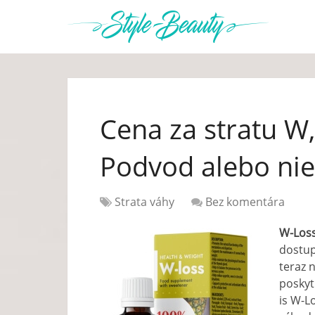
Cena za stratu W,
Podvod alebo nie
Strata váhy
Bez komentára
W-Loss
dostup
teraz 
poskyt
is W-L