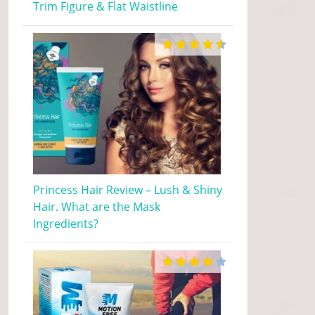
Trim Figure & Flat Waistline
Princess Hair Review – Lush & Shiny
Hair. What are the Mask
Ingredients?