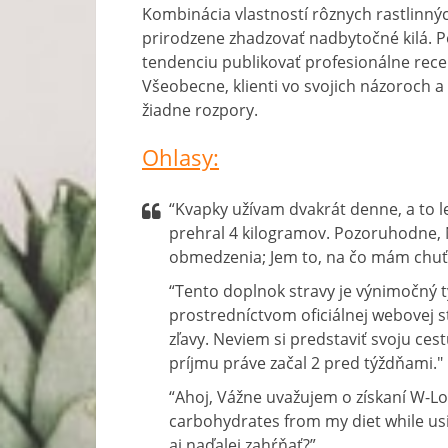
Kombinácia vlastností rôznych rastlinný
prirodzene zhadzovať nadbytočné kilá. Po
tendenciu publikovať profesionálne rec
Všeobecne, klienti vo svojich názoroch 
žiadne rozpory.
Ohlasy:
“Kvapky užívam dvakrát denne, a to
prehral 4 kilogramov. Pozoruhodne, 
obmedzenia; Jem to, na čo mám chuť, 
“Tento doplnok stravy je výnimočný t
prostredníctvom oficiálnej webovej st
zľavy. Neviem si predstaviť svoju ces
príjmu práve začal 2 pred týždňami."
“Ahoj, Vážne uvažujem o získaní W-L
carbohydrates from my diet while us
aj naďalej zahŕňať?”