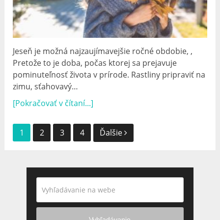
Jeseň je možná najzaujímavejšie ročné obdobie, ,
Pretože to je doba, počas ktorej sa prejavuje
pominuteľnosť života v prírode. Rastliny pripraviť na
zimu, sťahovavý…
[Pokračovať v čítaní...]
Navigácia
1
2
3
4
Ďalšie
príspevkov
Vyhľadávanie