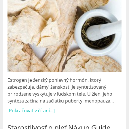
Estrogén je ženský pohlavný hormón, ktorý
zabezpečuje, dámy’ ženskosť. Je syntetizovaný
prirodzene vyskytuje v ľudskom tele. U žien, jeho
syntéza začína na začiatku puberty. menopauza…
[Pokračovať v čítaní...]
Starostlivosť o pleť Nákup Guide