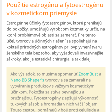
Použitie estrogénu a fytoestrogénu
v kozmetickom priemysle
Estrogénne účinky fytoestrogénov, ktoré prenikajú
do pokožky, umožňujú výrobcom kozmetiky určiť, na
ktoré problémové oblasti sa zamerať. Pre tento
účel, tvorcovia účinných riešení sa spoliehajú na
kokteil prírodných estrogénov pri ovplyvnení tvaru
ženského tela bez toho, aby vyžadovali invazívnejšie
zákroky, ako je estetická chirurgia, a tak ďalej.
Ako výsledok, to musíme spomenúť
ZoomBust
a
Nano BB Shaper's
tvorcovia sa zamerali na
vytváranie produktov s vážnym kozmetickým
účinkom. Pokožka sa stáva pevnejšou a
pružnejšou. Fytoestrogény zlepšujú výkonnosť
tukových zásob a hromadia v nich väčší objem.
Touto cestou, pomáhajú v boji proti celulitíde a