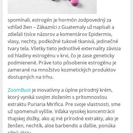
spomínali, estrogén je hormón zodpovedný za
vzhľad žien – Zákazníci z Guatemaly už napísali a
zdieľali tisíce názorov a komentárov Epidermix,
vlasy, nechty, podkožné tukové tkanivá, jedinečné
tvary tela. Všetky tieto jednotlivé externality závisia
od hladiny estrogénu v krvi, čo je zase geneticky
podmienené. Práve toto pôsobenie estrogénu je
zamerané na množstvo kozmetických produktov
dostupných na trhu.
ZoomBust
je inovatívny a úplne prírodný krém,
ktorý vyniká svojim zložením s prítomnosťou
extraktu Puriaria Mirifica. Pre svoje vlastnosti, sme
už spomenuli vyššie. Vďaka vysokej koncentrácii
thajskej zložky, ako aj iné prírodné extrakty, ako je
ženšen, nechtík, aloe barbendis a ďalšie, ponúka
silnú akciu.