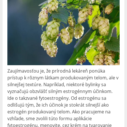
Zaujímavosťou je, že prírodná lekáreň ponúka
prístup k rôznym látkam produkovaným telom, ale v
silnejšej textúre. Napríklad, niektoré bylinky sa
vyznačujú obzvlášť silným estrogénnym účinkom.
Ide o takzvané fytoestrogény. Od estrogénu sa
odlišujú tým, že ich účinok je stokrát silnejší ako
estrogén produkovaný telom. Ako pracujeme na
vzhľade, sme zvolili túto formu aplikácie
fytoestrogénu, menovite, cez krém na tvarovanie