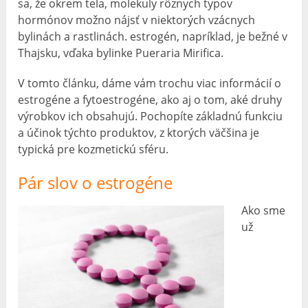
sa, že okrem tela, molekuly rôznych typov
hormónov možno nájsť v niektorých vzácnych
bylinách a rastlinách. estrogén, napríklad, je bežné v
Thajsku, vďaka bylinke Pueraria Mirifica.
V tomto článku, dáme vám trochu viac informácií o
estrogéne a fytoestrogéne, ako aj o tom, aké druhy
výrobkov ich obsahujú. Pochopíte základnú funkciu
a účinok týchto produktov, z ktorých väčšina je
typická pre kozmetickú sféru.
Pár slov o estrogéne
Ako sme
už