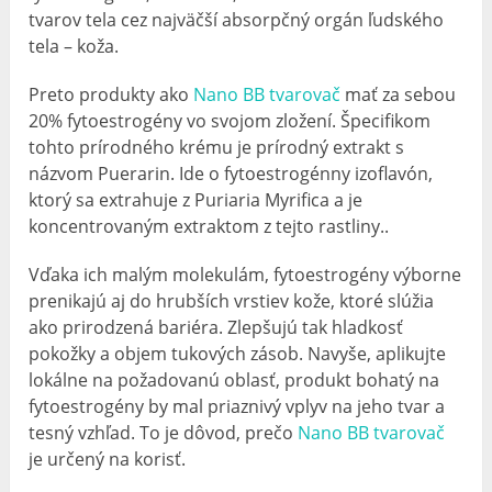
tvarov tela cez najväčší absorpčný orgán ľudského
tela – koža.
Preto produkty ako
Nano BB tvarovač
mať za sebou
20% fytoestrogény vo svojom zložení. Špecifikom
tohto prírodného krému je prírodný extrakt s
názvom Puerarin. Ide o fytoestrogénny izoflavón,
ktorý sa extrahuje z Puriaria Myrifica a je
koncentrovaným extraktom z tejto rastliny..
Vďaka ich malým molekulám, fytoestrogény výborne
prenikajú aj do hrubších vrstiev kože, ktoré slúžia
ako prirodzená bariéra. Zlepšujú tak hladkosť
pokožky a objem tukových zásob. Navyše, aplikujte
lokálne na požadovanú oblasť, produkt bohatý na
fytoestrogény by mal priaznivý vplyv na jeho tvar a
tesný vzhľad. To je dôvod, prečo
Nano BB tvarovač
je určený na korisť.