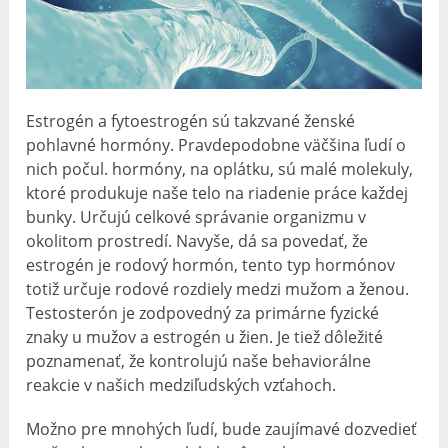
Estrogén a fytoestrogén sú takzvané ženské
pohlavné hormóny. Pravdepodobne väčšina ľudí o
nich počul. hormóny, na oplátku, sú malé molekuly,
ktoré produkuje naše telo na riadenie práce každej
bunky. Určujú celkové správanie organizmu v
okolitom prostredí. Navyše, dá sa povedať, že
estrogén je rodový hormón, tento typ hormónov
totiž určuje rodové rozdiely medzi mužom a ženou.
Testosterón je zodpovedný za primárne fyzické
znaky u mužov a estrogén u žien. Je tiež dôležité
poznamenať, že kontrolujú naše behaviorálne
reakcie v našich medziľudských vzťahoch.
Možno pre mnohých ľudí, bude zaujímavé dozvedieť