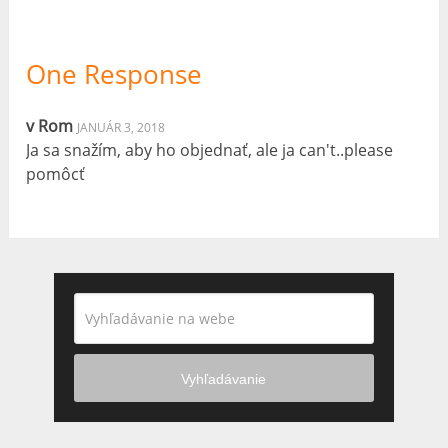
One Response
v Rom
JANUÁR 3, 2018
Ja sa snažím, aby ho objednať, ale ja can't..please
pomôcť
Vyhľadávanie