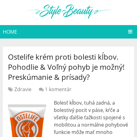
HOME
Ostelife krém proti bolesti kĺbov.
Pohodlie & Voľný pohyb je možný!
Preskúmanie & prísady?
Zdravie
1 komentár
Bolesť kĺbov, tuhá zadná, a
bolestivý pocit v páse, kŕče a
všetky ďalšie ťažkosti spojené s
mobilitou a normálne pohybové
funkcie môže mať mnoho