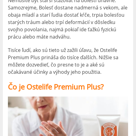
Nemusíte byť starší sťažovať na bolesti únavné.
Samozrejme, Bolesť dostane nadmerná s vekom, ale
obaja mladí a starí ľudia dostať kŕče, trpia bolesťou
starých tráum alebo trpí deformácií v dôsledku
svojho povolania, najmä pokiaľ ide ťažkú ​​fyzickú
prácu alebo máte nadváhu.
Tisíce ľudí, ako sú tieto už zažili úľavu, že Ostelife
Premium Plus prináša do tisíce ďalších. Nižšie sa
môžete dozvedieť, čo presne to je a aké sú
očakávané účinky a výhody jeho použitia.
Čo je Ostelife Premium Plus?