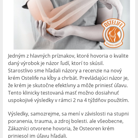
Jedným z hlavných príznakov, ktoré hovoria o kvalite
daný výrobok je názor ľudí, ktorí to skúsil.
Starostlivo sme hľadali názory a recenzie na nový
krém Ostelife na kĺby a chrbát. Prevládajúci názor je,
že krém je skutočne efektívny a môže priniesť úľavu.
Tento klinicky testovaná masť možno dosiahnuť
uspokojivé výsledky v rámci 2 na 4 týždňov použitím.
Výsledky, samozrejme, sa mení v závislosti na stupni
poranenia, trauma, a zdroj bolesti. ale všeobecne,
Zákazníci otvorene hovoria, že Osteoren krém
priniesol im úľavu hľadali.