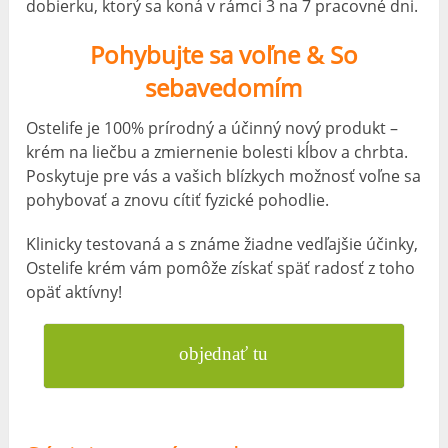
dobierku, ktorý sa koná v rámci 3 na 7 pracovné dni.
Pohybujte sa voľne & So
sebavedomím
Ostelife je 100% prírodný a účinný nový produkt –
krém na liečbu a zmiernenie bolesti kĺbov a chrbta.
Poskytuje pre vás a vašich blízkych možnosť voľne sa
pohybovať a znovu cítiť fyzické pohodlie.
Klinicky testovaná a s známe žiadne vedľajšie účinky,
Ostelife krém vám pomôže získať späť radosť z toho
opäť aktívny!
objednať tu