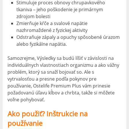
Stimuluje proces obnovy chrupavkového
tkaniva – jeho poškodenie je primárnym
zdrojom bolesti
Zmierňuje kŕče a svalové napätie
nazhromaždené z fyzickej aktivity
Odstraňuje zápaly a opuchy spôsobené úrazom
alebo fyzikálne napätia.
Samozrejme, Výsledky sa budú líšiť v závislosti na
individuálnych vlastnostiach organizmu a ako vážny
problém, ktorý sa snaží bojovať so. Ale s
vytrvalosťou a presne podľa pokynov pre
používanie, Ostelife Premium Plus vám prinesie
požadovanú úľavu kĺbov a chrbta, takže si môžete
voľne pohybovať.
Ako použiť? Inštrukcie na
používanie