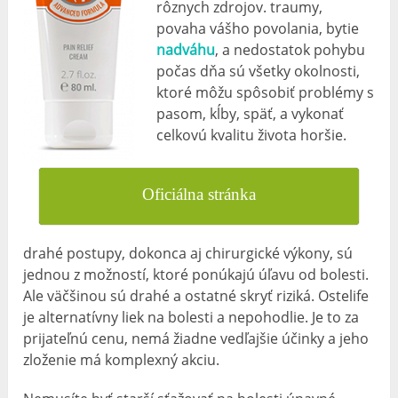
rôznych zdrojov. traumy,
povaha vášho povolania, bytie
nadváhu
, a nedostatok pohybu
počas dňa sú všetky okolnosti,
ktoré môžu spôsobiť problémy s
pasom, kĺby, späť, a vykonať
celkovú kvalitu života horšie.
Oficiálna stránka
drahé postupy, dokonca aj chirurgické výkony, sú
jednou z možností, ktoré ponúkajú úľavu od bolesti.
Ale väčšinou sú drahé a ostatné skryť riziká. Ostelife
je alternatívny liek na bolesti a nepohodlie. Je to za
prijateľnú cenu, nemá žiadne vedľajšie účinky a jeho
zloženie má komplexný akciu.