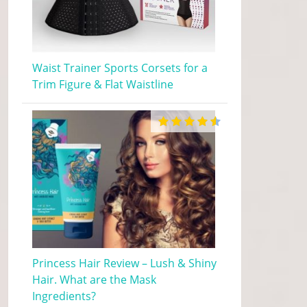
Waist Trainer Sports Corsets for a
Trim Figure & Flat Waistline
Princess Hair Review – Lush & Shiny
Hair. What are the Mask
Ingredients?