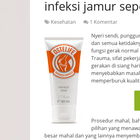
infeksi jamur se
Kesehatan
1 Komentar
Nyeri sendi, punggun
dan semua ketidakny
fungsi gerak normal
Trauma, sifat peker
gerakan di siang ha
menyebabkan masala
memperburuk kualita
Prosedur mahal, bah
pilihan yang menawar
besar mahal dan yang lainnya menyembuny