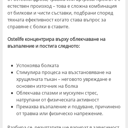
естествен произход – това е сложна комбинация
от билкови и чисти съставки, подбрани според
тяхната ефективност когато става въпрос за
справяне с болки в ставите.
Ostelife концентрира върху облекчаване на
възпаление и постига следното:
Успокоява болката
Стимулира процеса на възстановяване на
хрущялната тъкан – неговото увреждане е
основен източник на болка
Облекчава спазми и мускулен стрес,
натрупани от физическата активност
Премахва възпаление и подуване, причинено
от травма или физическо напрежение.
Разбира се, резултатите ще варират в зависимост