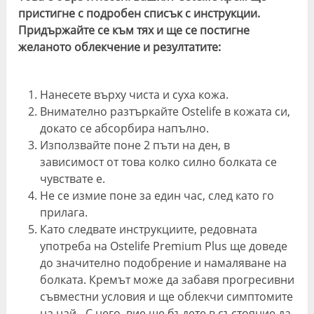
пристигне с подробен списък с инструкции.
Придържайте се към тях и ще се постигне
желаното облекчение и резултатите:
Нанесете върху чиста и суха кожа.
Внимателно разтъркайте Ostelife в кожата си,
докато се абсорбира напълно.
Използвайте поне 2 пъти на ден, в
зависимост от това колко силно болката се
чувствате е.
Не се измие поне за един час, след като го
прилага.
Като следвате инструкциите, редовната
употреба на Ostelife Premium Plus ще доведе
до значително подобрение и намаляване на
болката. Кремът може да забавя прогресивни
съвместни условия и ще облекчи симптомите
на най-. С него, вие ще бъдете в състояние да