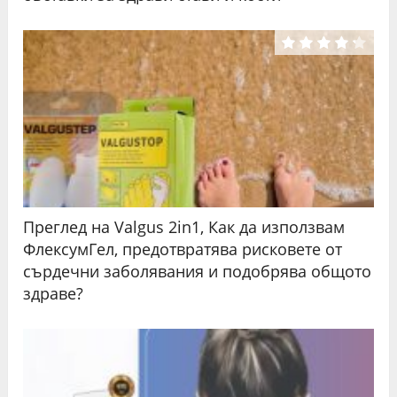
Преглед на Valgus 2in1, Как да използвам
ФлексумГел, предотвратява рисковете от
сърдечни заболявания и подобрява общото
здраве?