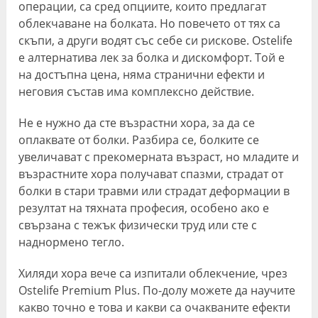
операции, са сред опциите, които предлагат
облекчаване на болката. Но повечето от тях са
скъпи, а други водят със себе си рискове. Ostelife
е алтернатива лек за болка и дискомфорт. Той е
на достъпна цена, няма странични ефекти и
неговия състав има комплексно действие.
Не е нужно да сте възрастни хора, за да се
оплаквате от болки. Разбира се, болките се
увеличават с прекомерната възраст, но младите и
възрастните хора получават спазми, страдат от
болки в стари травми или страдат деформации в
резултат на тяхната професия, особено ако е
свързана с тежък физически труд или сте с
наднормено тегло.
Хиляди хора вече са изпитали облекчение, чрез
Ostelife Premium Plus. По-долу можете да научите
какво точно е това и какви са очакваните ефекти