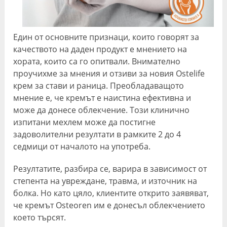
Един от основните признаци, които говорят за
качеството на даден продукт е мнението на
хората, които са го опитвали. Внимателно
проучихме за мнения и отзиви за новия Ostelife
крем за стави и раница. Преобладаващото
мнение е, че кремът е наистина ефективна и
може да донесе облекчение. Този клинично
изпитани мехлем може да постигне
задоволителни резултати в рамките 2 до 4
седмици от началото на употреба.
Резултатите, разбира се, варира в зависимост от
степента на увреждане, травма, и източник на
болка. Но като цяло, клиентите открито заявяват,
че кремът Osteoren им е донесъл облекчението
което търсят.