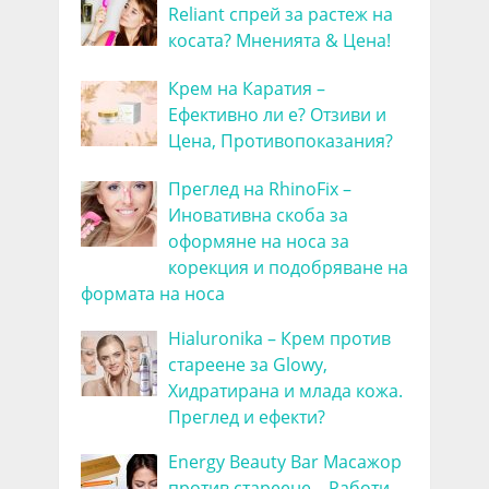
Reliant спрей за растеж на
косата? Мненията & Цена!
Крем на Каратия –
Ефективно ли е? Отзиви и
Цена, Противопоказания?
Преглед на RhinoFix –
Иновативна скоба за
оформяне на носа за
корекция и подобряване на
формата на носа
Hialuronika – Крем против
стареене за Glowy,
Хидратирана и млада кожа.
Преглед и ефекти?
Energy Beauty Bar Масажор
против стареене – Работи