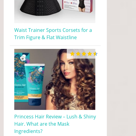
Waist Trainer Sports Corsets for a
Trim Figure & Flat Waistline
Princess Hair Review – Lush & Shiny
Hair. What are the Mask
Ingredients?