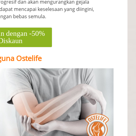
ogresif dan akan mengurangkan gejala
apat mencapai keselesaan yang diingini,
engan bebas semula.
n dengan -50%
Diskaun
una Ostelife