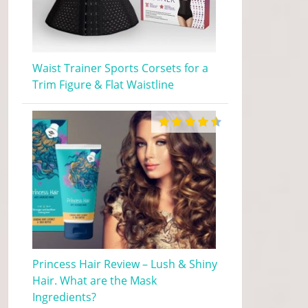
Waist Trainer Sports Corsets for a
Trim Figure & Flat Waistline
Princess Hair Review – Lush & Shiny
Hair. What are the Mask
Ingredients?