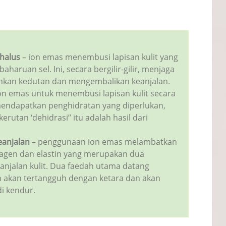
halus
–
ion emas menembusi lapisan kulit yang
baharuan sel
. Ini, secara bergilir-gilir, menjaga
icinkan kedutan dan mengembalikan keanjalan.
ion emas untuk menembusi lapisan kulit secara
ndapatkan penghidratan yang diperlukan,
utan ‘dehidrasi’’ itu adalah hasil dari
eanjalan
–
penggunaan ion emas melambatkan
gen dan elastin yang merupakan dua
njalan kulit
.
Dua faedah utama datang
 akan tertangguh dengan ketara dan akan
di kendur
.