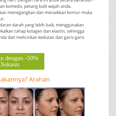
ang hari
. Dengan cara ini anda secara beransur-
dan komedo, petang kulit wajah anda.
 akan menegangkan dan menaikkan kontur muka
ur.
edaran darah yang lebih baik
, menggunakan
kalkan tahap kolagen dan elastin, sehingga
nda dan melicinkan kedutan dan garis-garis
n dengan -50%
Diskaun
akannya? Arahan