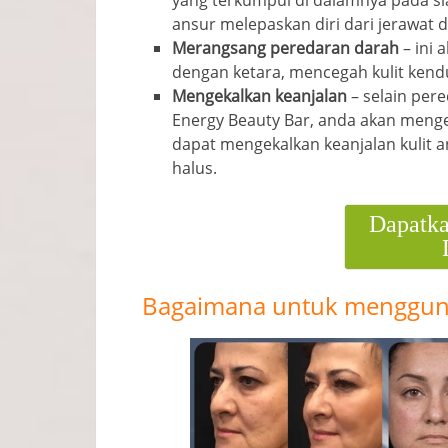
yang terkumpul di dalamnya pada si
ansur melepaskan diri dari jerawat 
Merangsang peredaran darah
–
ini
dengan ketara
, mencegah kulit kend
Mengekalkan keanjalan
–
selain per
Energy Beauty Bar, anda akan menge
dapat mengekalkan keanjalan kulit a
halus.
Dapatka
Bagaimana untuk menggun