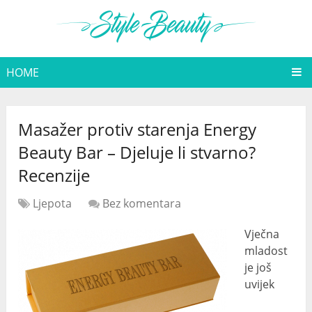
HOME
Masažer protiv starenja Energy
Beauty Bar – Djeluje li stvarno?
Recenzije
Ljepota
Bez komentara
Vječna
mladost
je još
uvijek