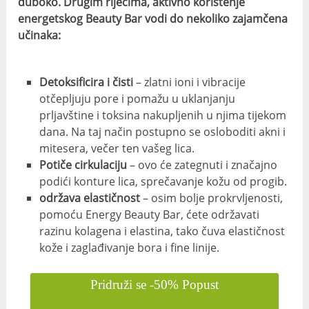
duboko. Drugim riječima, aktivno korištenje
energetskog Beauty Bar vodi do nekoliko zajamčena
učinaka:
Detoksificira i čisti
– zlatni ioni i vibracije
otčepljuju pore i pomažu u uklanjanju
prljavštine i toksina nakupljenih u njima tijekom
dana. Na taj način postupno se osloboditi akni i
mitesera, večer ten vašeg lica.
Potiče cirkulaciju
– ovo će zategnuti i značajno
podići konture lica, sprečavanje kožu od progib.
održava elastičnost
– osim bolje prokrvljenosti,
pomoću Energy Beauty Bar, ćete održavati
razinu kolagena i elastina, tako čuva elastičnost
kože i zaglađivanje bora i fine linije.
Pridruži se -50% Popust