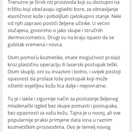
Trenutno je širok niz proizvoda koji su dostupni na
tržištu koji obećavaju izgladiti bore, za obnavljanje
elastičnost kože i poboljšati cjelokupno stanje. Neki
od njih zapravo postići željene učinke. U većini
slučajeva, govorimo o jako skupe i stručnih
dermocosmetics. Drugi su na kraju ispasti da se
gubitak vremena i novca.
Osim pomoću kozmetike, imate mogućnost prolazi
kroz plastičnu operaciju ili laserski postupak teški.
Osim skuplji, oni su invazivni i bolno, i uvijek postoji
opasnost da prolaze loše postupak koji može
oštetiti osjetljivu kožu lica dalje i nepovratne.
Tu je i lakše i sigurnije način za postizanje željenog
mladenački izgled bez skupe pomasti i postupaka,
bez opasnosti za vašu kožu. Tajna je u novoj, ali sve
popularnije praksi primjene zlata iona u raznim
kozmetičkim proizvodima. Ovo je temelj novog