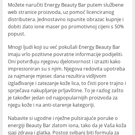
Možete naručiti Energy Beauty Bar putem službene
web stranice proizvoda, uz pomoć licenciranog
distributera. Jednostavno ispunite obrazac kupnje i
dobiti zlato ione maser po promotivnoj cijeni s 50%
popust.
Mnogi ljudi koji su već pokušali Energy Beauty Bar
imaju vrlo pozitivne povratne informacije podijeliti.
Oni potvrđuju njegovu djelotvornost i izraziti kako
impresioniran su s njim. Njegova redovita upotreba
za najmanje mjesec dana rezultira vidljivom
izglađivanje i zatezanje kože lica, to čisti pore trajno i
sprječava nakupljanje prljavštine. To je razlog zašto
je također jedan od najpopularnijih proizvoda za
njegu kože i na anti-starenje kategoriji.
Nabavite si ugodne i nježne pulsirajuće poruke o
energiji Beauty Bar zlatom iona, tako da je Vaša koža
sjaji zdrava i glatka. Postoji svibanj biti formula za