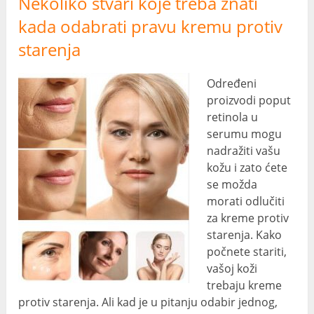
Nekoliko stvari koje treba znati
kada odabrati pravu kremu protiv
starenja
Određeni
proizvodi poput
retinola u
serumu mogu
nadražiti vašu
kožu i zato ćete
se možda
morati odlučiti
za kreme protiv
starenja. Kako
počnete stariti,
vašoj koži
trebaju kreme
protiv starenja. Ali kad je u pitanju odabir jednog,