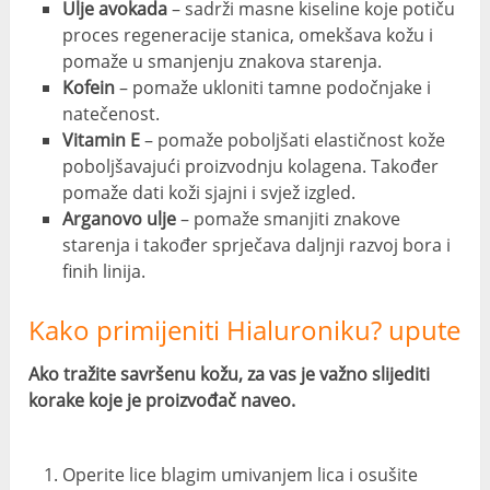
Ulje avokada
– sadrži masne kiseline koje potiču
proces regeneracije stanica, omekšava kožu i
pomaže u smanjenju znakova starenja.
Kofein
– pomaže ukloniti tamne podočnjake i
natečenost.
Vitamin E
– pomaže poboljšati elastičnost kože
poboljšavajući proizvodnju kolagena. Također
pomaže dati koži sjajni i svjež izgled.
Arganovo ulje
– pomaže smanjiti znakove
starenja i također sprječava daljnji razvoj bora i
finih linija.
Kako primijeniti Hialuroniku? upute
Ako tražite savršenu kožu, za vas je važno slijediti
korake koje je proizvođač naveo.
Operite lice blagim umivanjem lica i osušite