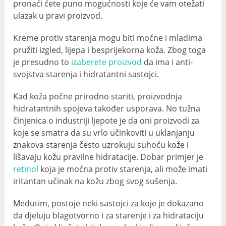
pronaći ćete puno mogućnosti koje će vam otežati
ulazak u pravi proizvod.
Kreme protiv starenja mogu biti moćne i mladima
pružiti izgled, lijepa i besprijekorna koža. Zbog toga
je presudno to
izaberete proizvod
da ima i anti-
svojstva starenja i hidratantni sastojci.
Kad koža počne prirodno stariti, proizvodnja
hidratantnih spojeva također usporava. No tužna
činjenica o industriji ljepote je da oni proizvodi za
koje se smatra da su vrlo učinkoviti u uklanjanju
znakova starenja često uzrokuju suhoću kože i
lišavaju kožu pravilne hidratacije. Dobar primjer je
retinol
koja je moćna protiv starenja, ali može imati
iritantan učinak na kožu zbog svog sušenja.
Međutim, postoje neki sastojci za koje je dokazano
da djeluju blagotvorno i za starenje i za hidrataciju