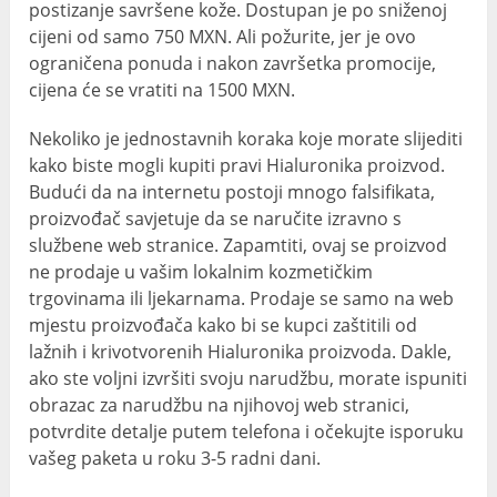
postizanje savršene kože. Dostupan je po sniženoj
cijeni od samo 750 MXN. Ali požurite, jer je ovo
ograničena ponuda i nakon završetka promocije,
cijena će se vratiti na 1500 MXN.
Nekoliko je jednostavnih koraka koje morate slijediti
kako biste mogli kupiti pravi Hialuronika proizvod.
Budući da na internetu postoji mnogo falsifikata,
proizvođač savjetuje da se naručite izravno s
službene web stranice. Zapamtiti, ovaj se proizvod
ne prodaje u vašim lokalnim kozmetičkim
trgovinama ili ljekarnama. Prodaje se samo na web
mjestu proizvođača kako bi se kupci zaštitili od
lažnih i krivotvorenih Hialuronika proizvoda. Dakle,
ako ste voljni izvršiti svoju narudžbu, morate ispuniti
obrazac za narudžbu na njihovoj web stranici,
potvrdite detalje putem telefona i očekujte isporuku
vašeg paketa u roku 3-5 radni dani.