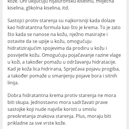
kože. Oni uključuju hijaluronsku kiselinu, mliječna
kiselina, glikolna kiselina, itd.
Sastojci protiv starenja su najkorisniji kada dolaze
kao hidratantna formula kao što je krema. To je zato
što kada se nanose na kožu, nježno masirajte i
ostavite da se upije u kožu, omogućuju
hidratizirajućim spojevima da prodiru u kožu i
posvijetle kožu. Omogućuju pojačavanje razine vlage
u koži, a također pomažu u održavanju hidratacije.
Kad je koža lica hidrirana, Sprječava pojavu progiba,
a također pomaže u smanjenju pojave bora i sitnih
linija.
Dobra hidratantna krema protiv starenja ne mora
biti skupa. Jednostavno mora sadržavati prave
sastojke koji nude najviše koristi u smislu
preokretanja znakova starenja. Plus, moraju biti
prikladne za sve vrste kože.