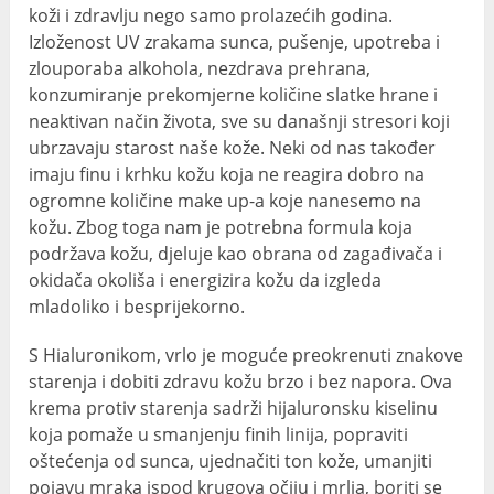
koži i zdravlju nego samo prolazećih godina.
Izloženost UV zrakama sunca, pušenje, upotreba i
zlouporaba alkohola, nezdrava prehrana,
konzumiranje prekomjerne količine slatke hrane i
neaktivan način života, sve su današnji stresori koji
ubrzavaju starost naše kože. Neki od nas također
imaju finu i krhku kožu koja ne reagira dobro na
ogromne količine make up-a koje nanesemo na
kožu. Zbog toga nam je potrebna formula koja
podržava kožu, djeluje kao obrana od zagađivača i
okidača okoliša i energizira kožu da izgleda
mladoliko i besprijekorno.
S Hialuronikom, vrlo je moguće preokrenuti znakove
starenja i dobiti zdravu kožu brzo i bez napora. Ova
krema protiv starenja sadrži hijaluronsku kiselinu
koja pomaže u smanjenju finih linija, popraviti
oštećenja od sunca, ujednačiti ton kože, umanjiti
pojavu mraka ispod krugova očiju i mrlja, boriti se