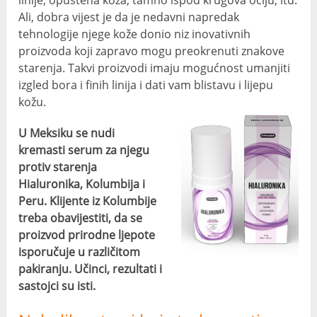
linije, opuštena koža, tamno ispod krugova očiju, itd.
Ali, dobra vijest je da je nedavni napredak
tehnologije njege kože donio niz inovativnih
proizvoda koji zapravo mogu preokrenuti znakove
starenja. Takvi proizvodi imaju mogućnost umanjiti
izgled bora i finih linija i dati vam blistavu i lijepu
kožu.
U Meksiku se nudi
kremasti serum za njegu
protiv starenja
Hialuronika, Kolumbija i
Peru. Klijente iz Kolumbije
treba obavijestiti, da se
proizvod prirodne ljepote
isporučuje u različitom
pakiranju. Učinci, rezultati i
sastojci su isti.