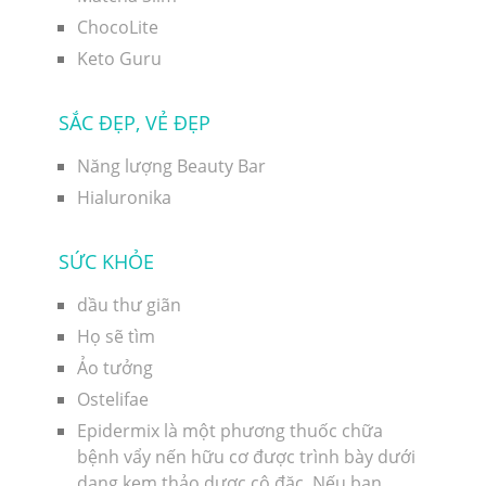
ChocoLite
Keto Guru
SẮC ĐẸP, VẺ ĐẸP
Năng lượng Beauty Bar
Hialuronika
SỨC KHỎE
dầu thư giãn
Họ sẽ tìm
Ảo tưởng
Ostelifae
Epidermix là một phương thuốc chữa
bệnh vẩy nến hữu cơ được trình bày dưới
dạng kem thảo dược cô đặc. Nếu bạn