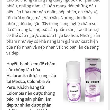
Cho dù chúng ta cố gắng quay ngược thời gian bao
nhiêu, những năm sẽ luôn mang đến những dấu
hiệu lão hóa như nếp nhăn, nếp nhăn, da chảy xệ,
tối dưới quầng mắt, Vân vân. Nhưng, tin tốt là
những tiến bộ gần đây trong công nghệ chăm sóc
da đã mang lại một số sản phẩm sáng tạo thực sự
có thể đảo ngược các dấu hiệu lão hóa. Những sản
phẩm như vậy có khả năng làm giảm sự xuất hiện
của nếp nhăn và nếp nhăn và cho bạn làn da sáng
và đẹp.
Huyết thanh kem để chăm
sóc chống lão hóa
Hialuronika được cung cấp
tại Mexico, Colombia và
Peru. Khách hàng từ
Colombia nên được thông
báo, rằng sản phẩm làm
đẹp tự nhiên được phân