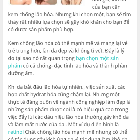
của bạn cần
kem chống lão hóa. Nhưng khi chọn một, bạn sẽ tìm
thấy rất nhiều lựa chọn sẽ gây khó khăn cho bạn để
có được sản phẩm phù hợp.
Kem chống lão hóa có thể mạnh mẽ và mang lại vẻ
trẻ trung hơn, làn da đẹp và không tì vết. Đây là lý
do tại sao nó rất quan trọng
bạn chọn một sản
phẩm
có cả chống- đặc tính lão hóa và thành phần
dưỡng ẩm.
Khi da bắt đầu lão hóa tự nhiên., việc sản xuất các
hợp chất hydrat hóa cũng chậm lại. Nhưng một
thực tế đáng buồn về ngành công nghiệp làm đẹp là
những sản phẩm được coi là có hiệu quả cao trong
việc đẩy lùi các dấu hiệu lão hóa thường gây khô da
và làm mất nước của da.. Một ví dụ điển hình là
retinol
Chất chống lão hóa mạnh mẽ nhưng có thể
có tác dụng gây kích ứng da vì tác dụng làm khô da.