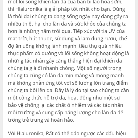
một lối sống khiến làn da của bạn bị lão hóa sớm,
thì Hialuronika là giải pháp tốt nhất cho bạn. Đúng
là thời đại chúng ta đang sống ngày nay đang gây ra
nhiều thiệt hại cho làn da và sức khỏe của chúng ta
hơn là những năm trôi qua. Tiếp xúc với tia UV của
mặt trời, hút thuốc, sử dụng và lạm dụng rượu, chế
độ ăn uống không lành mạnh, tiêu thụ quá nhiều
thực phẩm có đường và lối sống không hoạt động là
những tác nhân gây căng thẳng hiện đại khiến da
chúng ta già đi nhanh chóng. Một số người trong
chúng ta cũng có làn da mịn màng và mỏng manh
mà không phản ứng tốt với số lượng lớn trang điểm
chúng ta bôi lên da. Đây là lý do tại sao chúng ta cần
một công thức hỗ trợ da, hoạt động như một sự
bảo vệ chống lại các chất ô nhiễm và các tác nhân
môi trường và cung cấp năng lượng cho làn da để
trông trẻ trung và hoàn hảo.
Với Hialuronika, Rất có thể đảo ngược các dấu hiệu