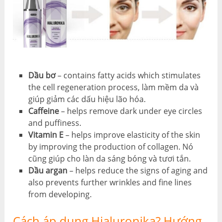
Dầu bơ
–
contains fatty acids which stimulates
the cell regeneration process
, làm mềm da và
giúp giảm các dấu hiệu lão hóa.
Caffeine
–
helps remove dark under eye circles
and puffiness
.
Vitamin E
–
helps improve elasticity of the skin
by improving the production of collagen
. Nó
cũng giúp cho làn da sáng bóng và tươi tắn.
Dầu argan
–
helps reduce the signs of aging and
also prevents further wrinkles and fine lines
from developing
.
Cách áp dụng Hialuronika? Hướng