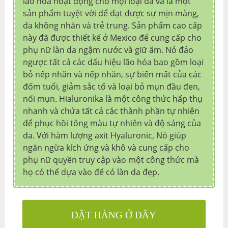
lão hóa hoạt động cho mọi loại da và là một
sản phẩm tuyệt vời để đạt được sự mịn màng,
da không nhăn và trẻ trung. Sản phẩm cao cấp
này đã được thiết kế ở Mexico để cung cấp cho
phụ nữ làn da ngậm nước và giữ ẩm. Nó đảo
ngược tất cả các dấu hiệu lão hóa bao gồm loại
bỏ nếp nhăn và nếp nhăn, sự biến mất của các
đốm tuổi, giảm sắc tố và loại bỏ mụn đầu đen,
nổi mụn. Hialuronika là một công thức hấp thụ
nhanh và chứa tất cả các thành phần tự nhiên
để phục hồi tông màu tự nhiên và độ sáng của
da. Với hàm lượng axit Hyaluronic, Nó giúp
ngăn ngừa kích ứng và khô và cung cấp cho
phụ nữ quyền truy cập vào một công thức mà
họ có thể dựa vào để có làn da đẹp.
ĐẶT HÀNG Ở ĐÂY