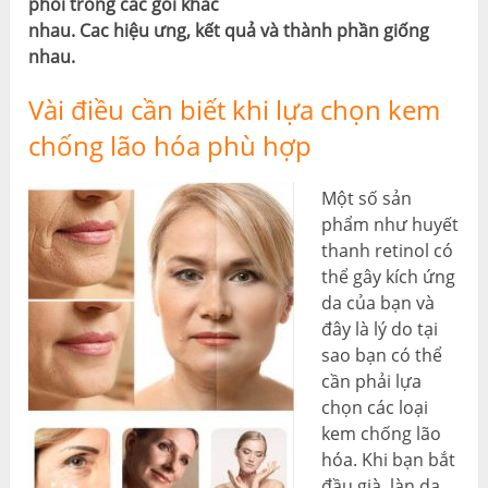
phối trong các gói khác
nhau. Cac hiệu ưng, kết quả và thành phần giống
nhau.
Vài điều cần biết khi lựa chọn kem
chống lão hóa phù hợp
Một số sản
phẩm như huyết
thanh retinol có
thể gây kích ứng
da của bạn và
đây là lý do tại
sao bạn có thể
cần phải lựa
chọn các loại
kem chống lão
hóa. Khi bạn bắt
đầu già, làn da