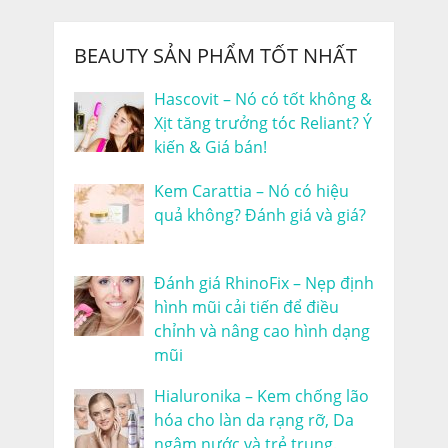
BEAUTY SẢN PHẨM TỐT NHẤT
Hascovit – Nó có tốt không &
Xịt tăng trưởng tóc Reliant? Ý
kiến & Giá bán!
Kem Carattia – Nó có hiệu
quả không? Đánh giá và giá?
Đánh giá RhinoFix – Nẹp định
hình mũi cải tiến để điều
chỉnh và nâng cao hình dạng
mũi
Hialuronika – Kem chống lão
hóa cho làn da rạng rỡ, Da
ngậm nước và trẻ trung.