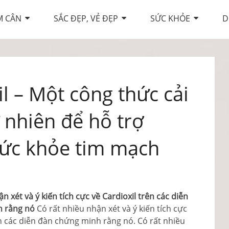
M CÂN
SẮC ĐẸP, VẺ ĐẸP
SỨC KHỎE
D
l – Một công thức cải
 nhiên để hỗ trợ
sức khỏe tim mạch
n xét và ý kiến ​​tích cực về Cardioxil trên các diễn
h rằng nó
Có rất nhiều nhận xét và ý kiến ​​tích cực
ên các diễn đàn chứng minh rằng nó. Có rất nhiều