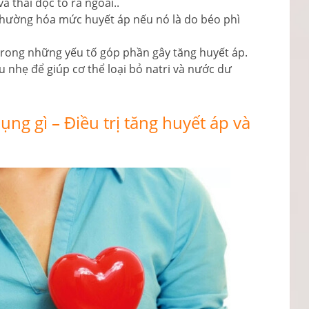
à thải độc tố ra ngoài..
 thường hóa mức huyết áp nếu nó là do béo phì
trong những yếu tố góp phần gây tăng huyết áp.
u nhẹ để giúp cơ thể loại bỏ natri và nước dư
dụng gì – Điều trị tăng huyết áp và
h