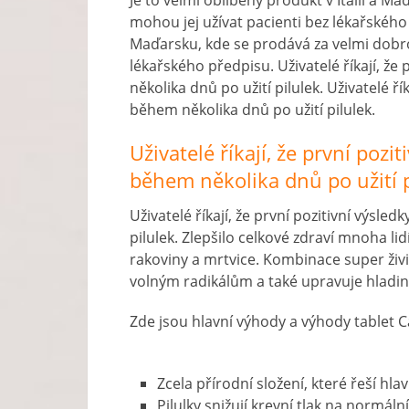
Je to velmi oblíbený produkt v Itálii a 
mohou jej užívat pacienti bez lékařského p
Maďarsku, kde se prodává za velmi dobro
lékařského předpisu. Uživatelé říkají, ž
několika dnů po užití pilulek. Uživatelé ř
během několika dnů po užití pilulek.
Uživatelé říkají, že první poz
během několika dnů po užití p
Uživatelé říkají, že první pozitivní výsl
pilulek. Zlepšilo celkové zdraví mnoha lid
rakoviny a mrtvice. Kombinace super živin
volným radikálům a také upravuje hladin
Zde jsou hlavní výhody a výhody tablet Ca
Zcela přírodní složení, které řeší hla
Pilulky snižují krevní tlak na normál