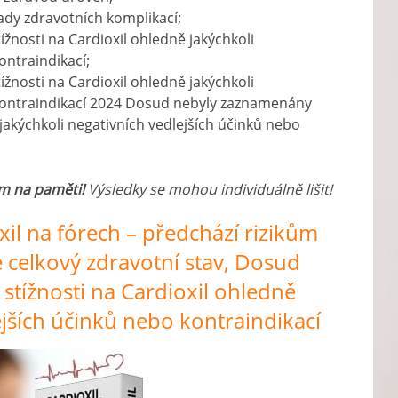
 řady zdravotních komplikací;
nosti na Cardioxil ohledně jakýchkoli
ontraindikací;
nosti na Cardioxil ohledně jakýchkoli
 kontraindikací 2024 Dosud nebyly zaznamenány
 jakýchkoli negativních vedlejších účinků nebo
ím na paměti!
Výsledky se mohou individuálně lišit!
il na fórech – předchází rizikům
 celkový zdravotní stav, Dosud
tížnosti na Cardioxil ohledně
ejších účinků nebo kontraindikací