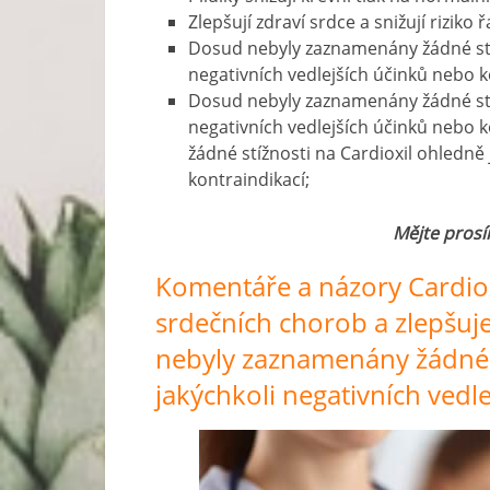
Zlepšují zdraví srdce a snižují riziko
Dosud nebyly zaznamenány žádné stíž
negativních vedlejších účinků nebo k
Dosud nebyly zaznamenány žádné stíž
negativních vedlejších účinků nebo
žádné stížnosti na Cardioxil ohledně
kontraindikací;
Mějte pros
Komentáře a názory Cardiox
srdečních chorob a zlepšuje
nebyly zaznamenány žádné s
jakýchkoli negativních vedl