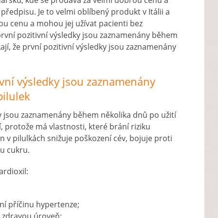
Maďarsku, kde se prodává za velmi dobrou cenu a
ředpisu. Je to velmi oblíbený produkt v Itálii a
u cenu a mohou jej užívat pacienti bez
e první pozitivní výsledky jsou zaznamenány během
íkají, že první pozitivní výsledky jsou zaznamenány
itivní výsledky jsou zaznamenány
ilulek
edky jsou zaznamenány během několika dnů po užití
í, protože má vlastnosti, které brání riziku
 v pilulkách snižuje poškození cév, bojuje proti
u cukru.
rdioxil:
vní příčinu hypertenze;
ní zdravou úroveň;