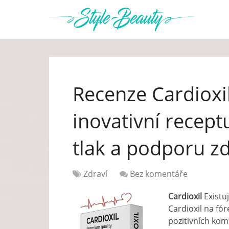
Recenze Cardioxil
inovativní recept
tlak a podporu zd
Zdraví
Bez komentáře
Cardioxil
Existu
Cardioxil na fó
pozitivních kom