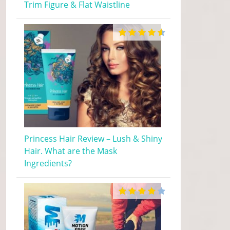
Trim Figure & Flat Waistline
Princess Hair Review – Lush & Shiny
Hair. What are the Mask
Ingredients?