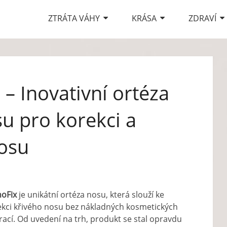
ZTRÁTA VÁHY
KRÁSA
ZDRAVÍ
– Inovativní ortéza
u pro korekci a
nosu
noFix
je unikátní ortéza nosu, která slouží ke
ekci křivého nosu bez nákladných kosmetických
ací. Od uvedení na trh, produkt se stal opravdu