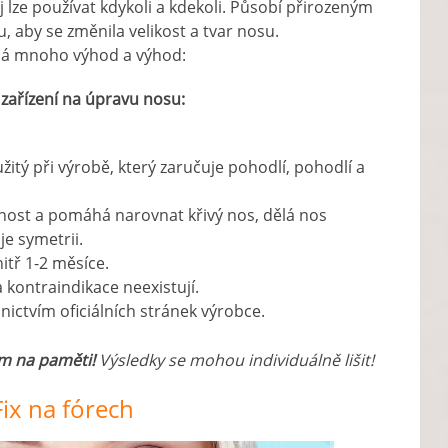
ej lze používat kdykoli a kdekoli. Působí přirozeným
aby se změnila velikost a tvar nosu.
e má mnoho výhod a výhod:
 zařízení na úpravu nosu:
žitý při výrobě, který zaručuje pohodlí, pohodlí a
innost a pomáhá narovnat křivý nos, dělá nos
je symetrii.
nitř 1-2 měsíce.
a kontraindikace neexistují.
ictvím oficiálních stránek výrobce.
m na paměti!
Výsledky se mohou individuálně lišit!
ix na fórech