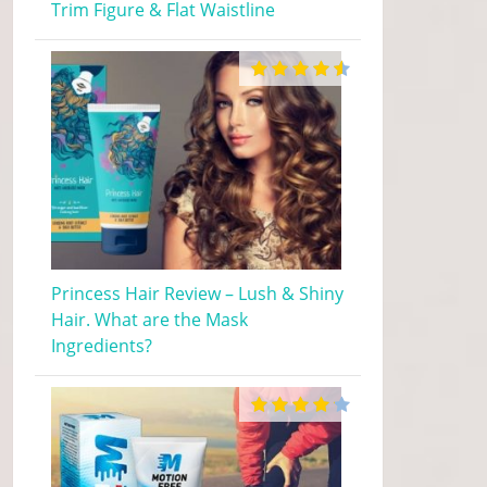
Trim Figure & Flat Waistline
Princess Hair Review – Lush & Shiny
Hair. What are the Mask
Ingredients?