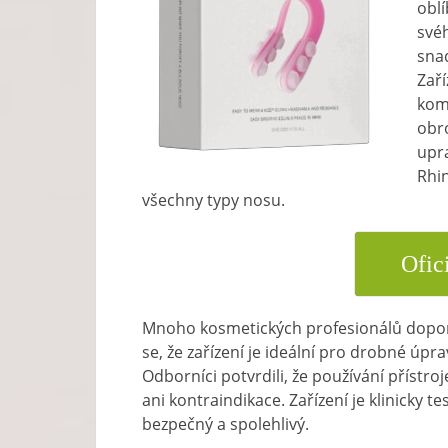
oblí
svéh
snad
Zaří
kome
obro
upra
Rhi
všechny typy nosu.
Ofic
Mnoho kosmetických profesionálů doporu
se, že zařízení je ideální pro drobné úp
Odborníci potvrdili, že používání přístro
ani kontraindikace. Zařízení je klinicky t
bezpečný a spolehlivý.