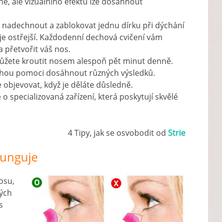
né, ale vizuálního efektu lze dosáhnout
e nadechnout a zablokovat jednu dírku při dýchání
je ostřejší. Každodenní dechová cvičení vám
přetvořit váš nos.
můžete kroutit nosem alespoň pět minut denně.
ou pomoci dosáhnout různých výsledků.
e objevovat, když je děláte důsledně.
 o specializovaná zařízení, která poskytují skvělé
4 Tipy, jak se osvobodit od
Strie
 funguje
osu,
ných
s
e