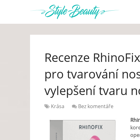
Recenze RhinoFix 
pro tvarování nos
vylepšení tvaru 
Krása
Bez komentáře
Rhi
kor
oper