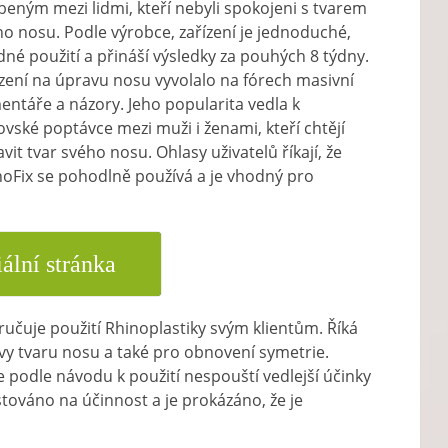
beným mezi lidmi, kteří nebyli spokojeni s tvarem
o nosu. Podle výrobce, zařízení je jednoduché,
né použití a přináší výsledky za pouhých 8 týdny.
zení na úpravu nosu vyvolalo na fórech masivní
ntáře a názory. Jeho popularita vedla k
vské poptávce mezi muži i ženami, kteří chtějí
vit tvar svého nosu. Ohlasy uživatelů říkají, že
noFix se pohodlně používá a je vhodný pro
iální stránka
čuje použití Rhinoplastiky svým klientům. Říká
ravy tvaru nosu a také pro obnovení symetrie.
je podle návodu k použití nespouští vedlejší účinky
estováno na účinnost a je prokázáno, že je