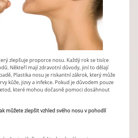
terý zlepšuje proporce nosu. Každý rok se tisíce
dů. Někteří mají zdravotní důvody, jiní to dělají
padě, Plastika nosu je riskantní zákrok, který může
barvy kůže, jizvy a infekce. Pokud je důvodem pouze
da metod, které mohou dočasně pomoci dosáhnout
ak můžete zlepšit vzhled svého nosu v pohodlí