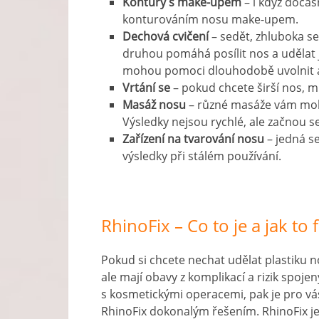
Kontury s make-upem
– i když dočas
konturováním nosu make-upem.
Dechová cvičení
– sedět, zhluboka s
druhou pomáhá posílit nos a udělat 
mohou pomoci dlouhodobě uvolnit a 
Vrtání se
– pokud chcete širší nos, 
Masáž nosu
– různé masáže vám moh
Výsledky nejsou rychlé, ale začnou s
Zařízení na tvarování nosu
– jedná se
výsledky při stálém používání.
RhinoFix – Co to je a jak to
Pokud si chcete nechat udělat plastiku n
ale mají obavy z komplikací a rizik spoje
s kosmetickými operacemi, pak je pro vá
RhinoFix dokonalým řešením. RhinoFix j