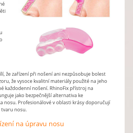
dné
ěti
su
o
í, že zařízení při nošení ani nezpůsobuje bolest
ru, že vysoce kvalitní materiály použité na jeho
é každodenní nošení. RhinoFix přístroj na
unguje jako bezpečnější alternativa ke
a nosu. Profesionálové v oblasti krásy doporučují
 tvaru nosu.
řízení na úpravu nosu