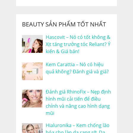
BEAUTY SẢN PHẨM TỐT NHẤT
Hascovit – Nó có tốt không &
Xịt tăng trưởng tóc Reliant? Ý
kiến & Giá bán!
Kem Carattia – Nó có hiệu
quả không? Đánh giá và giá?
Đánh giá RhinoFix – Nẹp định
hình mũi cải tiến để điều
chỉnh và nâng cao hình dạng
mũi
Hialuronika – Kem chống lão
hóa cho làn da rạng rỡ, Da