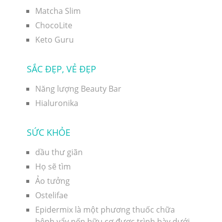
Matcha Slim
ChocoLite
Keto Guru
SẮC ĐẸP, VẺ ĐẸP
Năng lượng Beauty Bar
Hialuronika
SỨC KHỎE
dầu thư giãn
Họ sẽ tìm
Ảo tưởng
Ostelifae
Epidermix là một phương thuốc chữa
bệnh vẩy nến hữu cơ được trình bày dưới