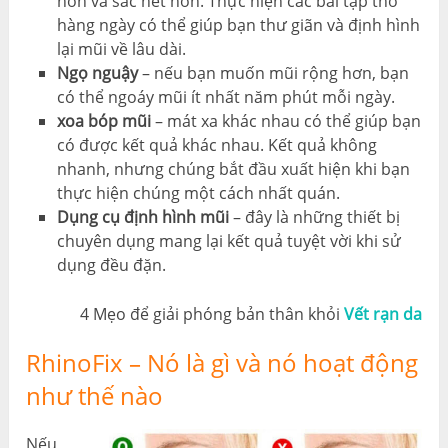
hơn và sắc nét hơn. Thực hiện các bài tập thở
hàng ngày có thể giúp bạn thư giãn và định hình
lại mũi về lâu dài.
Ngọ nguậy
– nếu bạn muốn mũi rộng hơn, bạn
có thể ngoáy mũi ít nhất năm phút mỗi ngày.
xoa bóp mũi
– mát xa khác nhau có thể giúp bạn
có được kết quả khác nhau. Kết quả không
nhanh, nhưng chúng bắt đầu xuất hiện khi bạn
thực hiện chúng một cách nhất quán.
Dụng cụ định hình mũi
– đây là những thiết bị
chuyên dụng mang lại kết quả tuyệt vời khi sử
dụng đều đặn.
4 Mẹo để giải phóng bản thân khỏi
Vết rạn da
RhinoFix – Nó là gì và nó hoạt động
như thế nào
Nếu