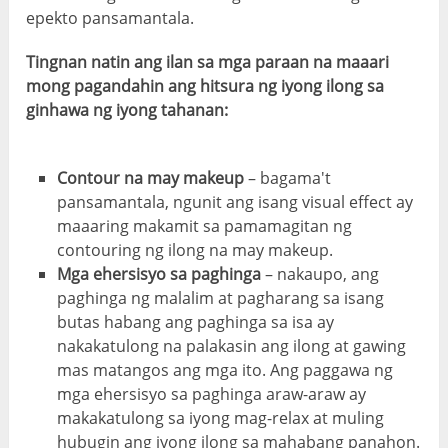
epekto pansamantala.
Tingnan natin ang ilan sa mga paraan na maaari
mong pagandahin ang hitsura ng iyong ilong sa
ginhawa ng iyong tahanan:
Contour na may makeup
– bagama't
pansamantala, ngunit ang isang visual effect ay
maaaring makamit sa pamamagitan ng
contouring ng ilong na may makeup.
Mga ehersisyo sa paghinga
– nakaupo, ang
paghinga ng malalim at pagharang sa isang
butas habang ang paghinga sa isa ay
nakakatulong na palakasin ang ilong at gawing
mas matangos ang mga ito. Ang paggawa ng
mga ehersisyo sa paghinga araw-araw ay
makakatulong sa iyong mag-relax at muling
hubugin ang iyong ilong sa mahabang panahon.