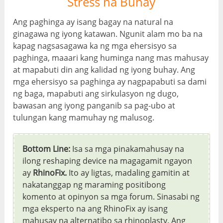
Stress na Buhay
Ang paghinga ay isang bagay na natural na
ginagawa ng iyong katawan. Ngunit alam mo ba na
kapag nagsasagawa ka ng mga ehersisyo sa
paghinga, maaari kang huminga nang mas mahusay
at mapabuti din ang kalidad ng iyong buhay. Ang
mga ehersisyo sa paghinga ay nagpapabuti sa dami
ng baga, mapabuti ang sirkulasyon ng dugo,
bawasan ang iyong panganib sa pag-ubo at
tulungan kang mamuhay ng malusog.
Bottom Line:
Isa sa mga pinakamahusay na
ilong reshaping device na magagamit ngayon
ay
RhinoFix.
Ito ay ligtas, madaling gamitin at
nakatanggap ng maraming positibong
komento at opinyon sa mga forum. Sinasabi ng
mga eksperto na ang RhinoFix ay isang
mahusay na alternatibo sa rhinoplasty. Ang