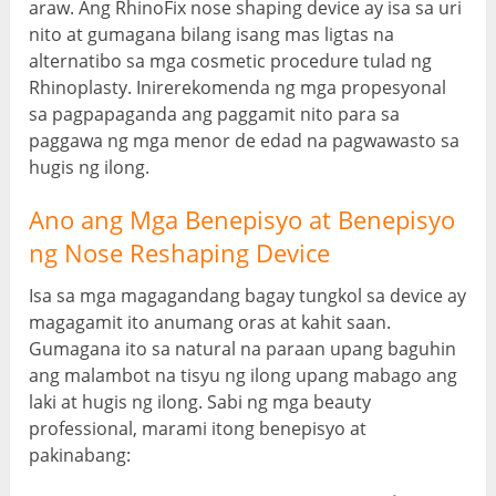
araw. Ang RhinoFix nose shaping device ay isa sa uri
nito at gumagana bilang isang mas ligtas na
alternatibo sa mga cosmetic procedure tulad ng
Rhinoplasty. Inirerekomenda ng mga propesyonal
sa pagpapaganda ang paggamit nito para sa
paggawa ng mga menor de edad na pagwawasto sa
hugis ng ilong.
Ano ang Mga Benepisyo at Benepisyo
ng Nose Reshaping Device
Isa sa mga magagandang bagay tungkol sa device ay
magagamit ito anumang oras at kahit saan.
Gumagana ito sa natural na paraan upang baguhin
ang malambot na tisyu ng ilong upang mabago ang
laki at hugis ng ilong. Sabi ng mga beauty
professional, marami itong benepisyo at
pakinabang: