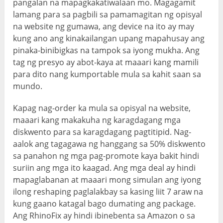
pangalan na mapagkakatiwalaan mo. Magagamit
lamang para sa pagbili sa pamamagitan ng opisyal
na website ng gumawa, ang device na ito ay may
kung ano ang kinakailangan upang mapahusay ang
pinaka-binibigkas na tampok sa iyong mukha. Ang
tag ng presyo ay abot-kaya at maaari kang mamili
para dito nang kumportable mula sa kahit saan sa
mundo.
Kapag nag-order ka mula sa opisyal na website,
maaari kang makakuha ng karagdagang mga
diskwento para sa karagdagang pagtitipid. Nag-
aalok ang tagagawa ng hanggang sa 50% diskwento
sa panahon ng mga pag-promote kaya bakit hindi
suriin ang mga ito kaagad. Ang mga deal ay hindi
mapaglabanan at maaari mong simulan ang iyong
ilong reshaping paglalakbay sa kasing liit 7 araw na
kung gaano katagal bago dumating ang package.
Ang RhinoFix ay hindi ibinebenta sa Amazon o sa