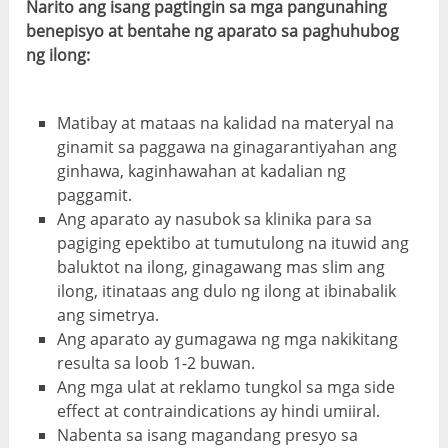
Narito ang isang pagtingin sa mga pangunahing
benepisyo at bentahe ng aparato sa paghuhubog
ng ilong:
Matibay at mataas na kalidad na materyal na
ginamit sa paggawa na ginagarantiyahan ang
ginhawa, kaginhawahan at kadalian ng
paggamit.
Ang aparato ay nasubok sa klinika para sa
pagiging epektibo at tumutulong na ituwid ang
baluktot na ilong, ginagawang mas slim ang
ilong, itinataas ang dulo ng ilong at ibinabalik
ang simetrya.
Ang aparato ay gumagawa ng mga nakikitang
resulta sa loob 1-2 buwan.
Ang mga ulat at reklamo tungkol sa mga side
effect at contraindications ay hindi umiiral.
Nabenta sa isang magandang presyo sa