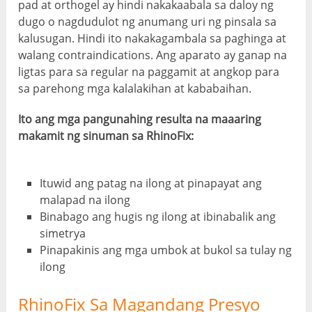
pad at orthogel ay hindi nakakaabala sa daloy ng
dugo o nagdudulot ng anumang uri ng pinsala sa
kalusugan. Hindi ito nakakagambala sa paghinga at
walang contraindications. Ang aparato ay ganap na
ligtas para sa regular na paggamit at angkop para
sa parehong mga kalalakihan at kababaihan.
Ito ang mga pangunahing resulta na maaaring
makamit ng sinuman sa RhinoFix:
Ituwid ang patag na ilong at pinapayat ang
malapad na ilong
Binabago ang hugis ng ilong at ibinabalik ang
simetrya
Pinapakinis ang mga umbok at bukol sa tulay ng
ilong
RhinoFix Sa Magandang Presyo