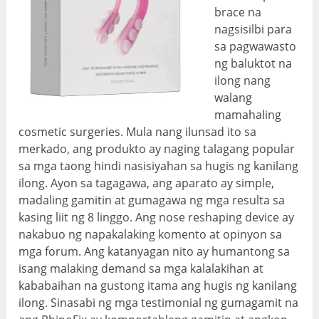
brace na
nagsisilbi para
sa pagwawasto
ng baluktot na
ilong nang
walang
mamahaling
cosmetic surgeries. Mula nang ilunsad ito sa
merkado, ang produkto ay naging talagang popular
sa mga taong hindi nasisiyahan sa hugis ng kanilang
ilong. Ayon sa tagagawa, ang aparato ay simple,
madaling gamitin at gumagawa ng mga resulta sa
kasing liit ng 8 linggo. Ang nose reshaping device ay
nakabuo ng napakalaking komento at opinyon sa
mga forum. Ang katanyagan nito ay humantong sa
isang malaking demand sa mga kalalakihan at
kababaihan na gustong itama ang hugis ng kanilang
ilong. Sinasabi ng mga testimonial ng gumagamit na