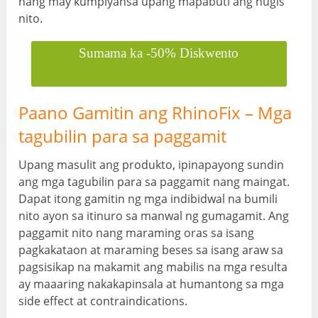
nang may kumpiyansa upang mapabuti ang hugis
nito.
Sumama ka -50% Diskwento
Paano Gamitin ang RhinoFix – Mga
tagubilin para sa paggamit
Upang masulit ang produkto, ipinapayong sundin
ang mga tagubilin para sa paggamit nang maingat.
Dapat itong gamitin ng mga indibidwal na bumili
nito ayon sa itinuro sa manwal ng gumagamit. Ang
paggamit nito nang maraming oras sa isang
pagkakataon at maraming beses sa isang araw sa
pagsisikap na makamit ang mabilis na mga resulta
ay maaaring nakakapinsala at humantong sa mga
side effect at contraindications.