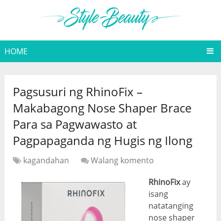
HOME
Pagsusuri ng RhinoFix –
Makabagong Nose Shaper Brace
Para sa Pagwawasto at
Pagpapaganda ng Hugis ng Ilong
kagandahan
Walang komento
RhinoFix
ay
isang
natatanging
nose shaper