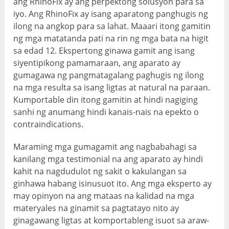
ang RhinoFix ay ang perpektong solusyon para sa
iyo. Ang RhinoFix ay isang aparatong panghugis ng
ilong na angkop para sa lahat. Maaari itong gamitin
ng mga matatanda pati na rin ng mga bata na higit
sa edad 12. Ekspertong ginawa gamit ang isang
siyentipikong pamamaraan, ang aparato ay
gumagawa ng pangmatagalang paghugis ng ilong
na mga resulta sa isang ligtas at natural na paraan.
Kumportable din itong gamitin at hindi nagiging
sanhi ng anumang hindi kanais-nais na epekto o
contraindications.
Maraming mga gumagamit ang nagbabahagi sa
kanilang mga testimonial na ang aparato ay hindi
kahit na nagdudulot ng sakit o kakulangan sa
ginhawa habang isinusuot ito. Ang mga eksperto ay
may opinyon na ang mataas na kalidad na mga
materyales na ginamit sa pagtatayo nito ay
ginagawang ligtas at komportableng isuot sa araw-