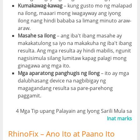
Kumakawag-kawag
– kung gusto mo ng malapad
na ilong, maaari mong iwagayway ang iyong
ilong nang hindi bababa sa limang minuto araw-
araw.
Masahe sa ilong
– ang iba't ibang masahe ay
makakatulong sa iyo na makakuha ng iba't ibang
resulta. Ang mga resulta ay hindi mabilis, ngunit
nagsisimula silang lumitaw kapag palagi mong
ginagawa ang mga ito.
Mga aparatong panghugis ng ilong
– ito ay mga
dalubhasang device na nagbibigay ng
magagandang resulta sa pare-parehong
paggamit.
4 Mga Tip upang Palayain ang Iyong Sarili Mula sa
Inat marks
RhinoFix – Ano Ito at Paano Ito