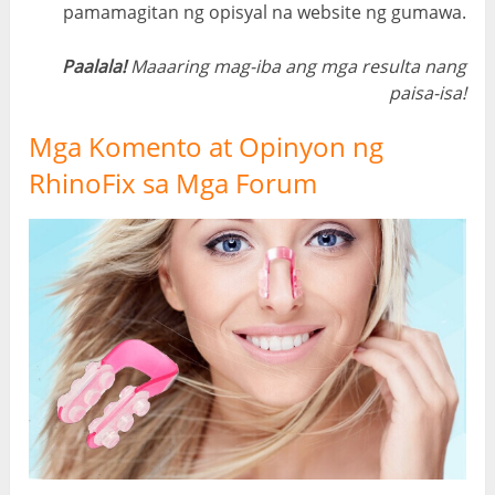
pamamagitan ng opisyal na website ng gumawa.
Paalala!
Maaaring mag-iba ang mga resulta nang
paisa-isa!
Mga Komento at Opinyon ng
RhinoFix sa Mga Forum