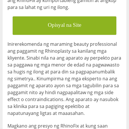
ang RhinoFix ay komportableng gamitin at angkop
para sa lahat ng uri ng ilong.
Opisyal na Site
Inirerekomenda ng maraming beauty professional
ang paggamit ng Rhinoplasty sa kanilang mga
kliyente. Sinabi nila na ang aparato ay perpekto para
sa paggawa ng mga menor de edad na pagwawasto
sa hugis ng ilong at para din sa pagpapanumbalik
ng simetrya.. Kinumpirma ng mga eksperto na ang
paggamit ng aparato ayon sa mga tagubilin para sa
paggamit nito ay hindi nagpapalitaw ng mga side
effect o contraindications. Ang aparato ay nasubok
sa klinika para sa pagiging epektibo at
napatunayang ligtas at maaasahan.
Magkano ang presyo ng RhinoFix at kung saan