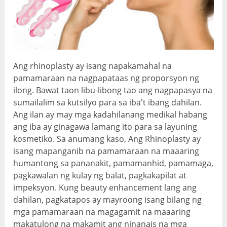
Ang rhinoplasty ay isang napakamahal na
pamamaraan na nagpapataas ng proporsyon ng
ilong. Bawat taon libu-libong tao ang nagpapasya na
sumailalim sa kutsilyo para sa iba't ibang dahilan.
Ang ilan ay may mga kadahilanang medikal habang
ang iba ay ginagawa lamang ito para sa layuning
kosmetiko. Sa anumang kaso, Ang Rhinoplasty ay
isang mapanganib na pamamaraan na maaaring
humantong sa pananakit, pamamanhid, pamamaga,
pagkawalan ng kulay ng balat, pagkakapilat at
impeksyon. Kung beauty enhancement lang ang
dahilan, pagkatapos ay mayroong isang bilang ng
mga pamamaraan na magagamit na maaaring
makatulong na makamit ang ninanais na mga