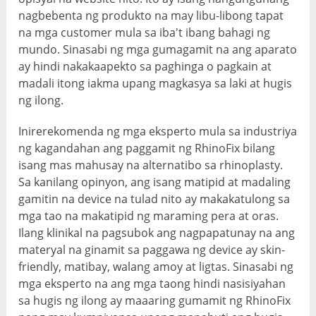
nagbebenta ng produkto na may libu-libong tapat
na mga customer mula sa iba't ibang bahagi ng
mundo. Sinasabi ng mga gumagamit na ang aparato
ay hindi nakakaapekto sa paghinga o pagkain at
madali itong iakma upang magkasya sa laki at hugis
ng ilong.
Inirerekomenda ng mga eksperto mula sa industriya
ng kagandahan ang paggamit ng RhinoFix bilang
isang mas mahusay na alternatibo sa rhinoplasty.
Sa kanilang opinyon, ang isang matipid at madaling
gamitin na device na tulad nito ay makakatulong sa
mga tao na makatipid ng maraming pera at oras.
Ilang klinikal na pagsubok ang nagpapatunay na ang
materyal na ginamit sa paggawa ng device ay skin-
friendly, matibay, walang amoy at ligtas. Sinasabi ng
mga eksperto na ang mga taong hindi nasisiyahan
sa hugis ng ilong ay maaaring gumamit ng RhinoFix