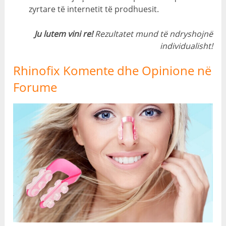
zyrtare të internetit të prodhuesit.
Ju lutem vini re!
Rezultatet mund të ndryshojnë
individualisht!
Rhinofix Komente dhe Opinione në
Forume