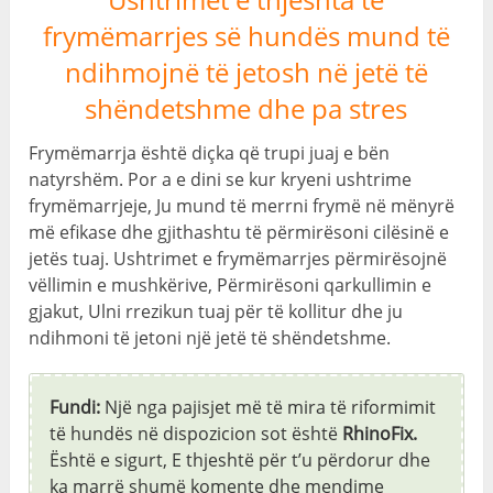
frymëmarrjes së hundës mund të
ndihmojnë të jetosh në jetë të
shëndetshme dhe pa stres
Frymëmarrja është diçka që trupi juaj e bën
natyrshëm. Por a e dini se kur kryeni ushtrime
frymëmarrjeje, Ju mund të merrni frymë në mënyrë
më efikase dhe gjithashtu të përmirësoni cilësinë e
jetës tuaj. Ushtrimet e frymëmarrjes përmirësojnë
vëllimin e mushkërive, Përmirësoni qarkullimin e
gjakut, Ulni rrezikun tuaj për të kollitur dhe ju
ndihmoni të jetoni një jetë të shëndetshme.
Fundi:
Një nga pajisjet më të mira të riformimit
të hundës në dispozicion sot është
RhinoFix.
Është e sigurt, E thjeshtë për t’u përdorur dhe
ka marrë shumë komente dhe mendime