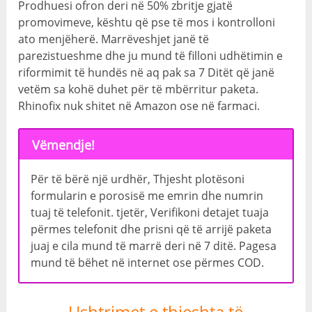
Prodhuesi ofron deri në 50% zbritje gjatë
promovimeve, kështu që pse të mos i kontrolloni
ato menjëherë. Marrëveshjet janë të
parezistueshme dhe ju mund të filloni udhëtimin e
riformimit të hundës në aq pak sa 7 Ditët që janë
vetëm sa kohë duhet për të mbërritur paketa.
Rhinofix nuk shitet në Amazon ose në farmaci.
Vëmendje!
Për të bërë një urdhër, Thjesht plotësoni
formularin e porosisë me emrin dhe numrin
tuaj të telefonit. tjetër, Verifikoni detajet tuaja
përmes telefonit dhe prisni që të arrijë paketa
juaj e cila mund të marrë deri në 7 ditë. Pagesa
mund të bëhet në internet ose përmes COD.
Ushtrimet e thjeshta të