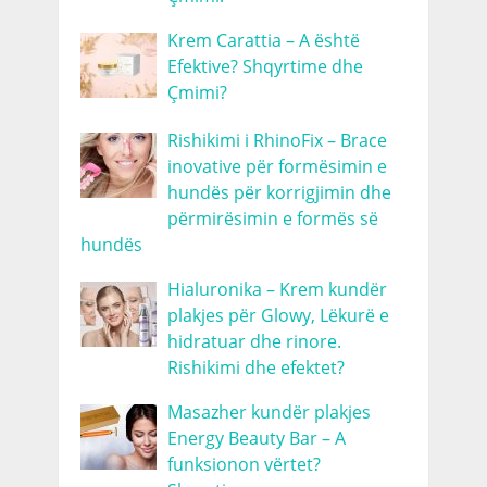
Krem Carattia – A është
Efektive? Shqyrtime dhe
Çmimi?
Rishikimi i RhinoFix – Brace
inovative për formësimin e
hundës për korrigjimin dhe
përmirësimin e formës së
hundës
Hialuronika – Krem kundër
plakjes për Glowy, Lëkurë e
hidratuar dhe rinore.
Rishikimi dhe efektet?
Masazher kundër plakjes
Energy Beauty Bar – A
funksionon vërtet?