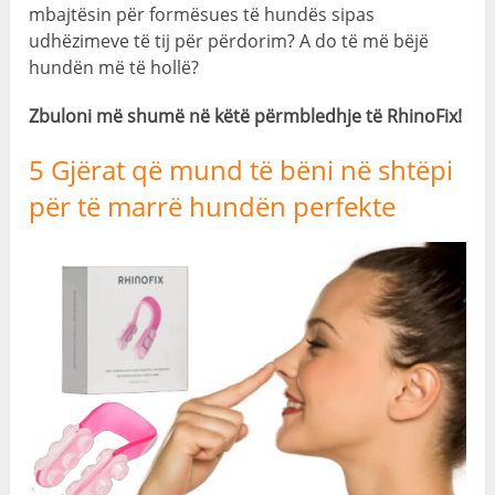
mbajtësin për formësues të hundës sipas
udhëzimeve të tij për përdorim? A do të më bëjë
hundën më të hollë?
Zbuloni më shumë në këtë përmbledhje të RhinoFix!
5 Gjërat që mund të bëni në shtëpi
për të marrë hundën perfekte