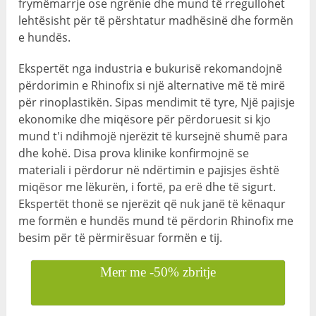
frymëmarrje ose ngrënie dhe mund të rregullohet
lehtësisht për të përshtatur madhësinë dhe formën
e hundës.
Ekspertët nga industria e bukurisë rekomandojnë
përdorimin e Rhinofix si një alternative më të mirë
për rinoplastikën. Sipas mendimit të tyre, Një pajisje
ekonomike dhe miqësore për përdoruesit si kjo
mund t'i ndihmojë njerëzit të kursejnë shumë para
dhe kohë. Disa prova klinike konfirmojnë se
materiali i përdorur në ndërtimin e pajisjes është
miqësor me lëkurën, i fortë, pa erë dhe të sigurt.
Ekspertët thonë se njerëzit që nuk janë të kënaqur
me formën e hundës mund të përdorin Rhinofix me
besim për të përmirësuar formën e tij.
Merr me -50% zbritje