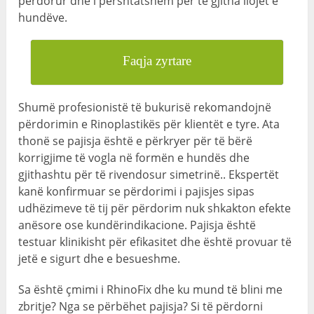
përdorur dhe i përshtatshëm për të gjitha llojet e
hundëve.
Faqja zyrtare
Shumë profesionistë të bukurisë rekomandojnë
përdorimin e Rinoplastikës për klientët e tyre. Ata
thonë se pajisja është e përkryer për të bërë
korrigjime të vogla në formën e hundës dhe
gjithashtu për të rivendosur simetrinë.. Ekspertët
kanë konfirmuar se përdorimi i pajisjes sipas
udhëzimeve të tij për përdorim nuk shkakton efekte
anësore ose kundërindikacione. Pajisja është
testuar klinikisht për efikasitet dhe është provuar të
jetë e sigurt dhe e besueshme.
Sa është çmimi i RhinoFix dhe ku mund të blini me
zbritje? Nga se përbëhet pajisja? Si të përdorni