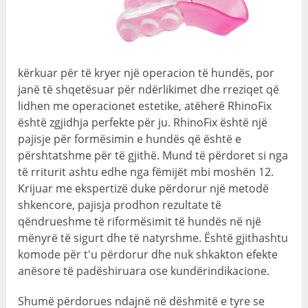
kërkuar për të kryer një operacion të hundës, por
janë të shqetësuar për ndërlikimet dhe rreziqet që
lidhen me operacionet estetike, atëherë RhinoFix
është zgjidhja perfekte për ju. RhinoFix është një
pajisje për formësimin e hundës që është e
përshtatshme për të gjithë. Mund të përdoret si nga
të rriturit ashtu edhe nga fëmijët mbi moshën 12.
Krijuar me ekspertizë duke përdorur një metodë
shkencore, pajisja prodhon rezultate të
qëndrueshme të riformësimit të hundës në një
mënyrë të sigurt dhe të natyrshme. Është gjithashtu
komode për t'u përdorur dhe nuk shkakton efekte
anësore të padëshiruara ose kundërindikacione.
Shumë përdorues ndajnë në dëshmitë e tyre se