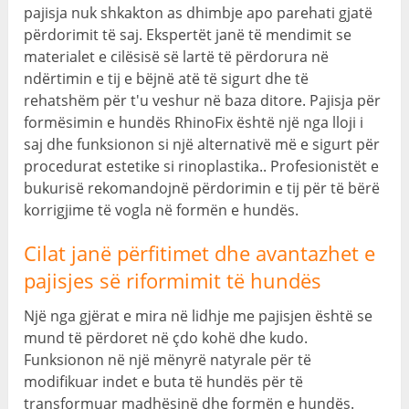
pajisja nuk shkakton as dhimbje apo parehati gjatë
përdorimit të saj. Ekspertët janë të mendimit se
materialet e cilësisë së lartë të përdorura në
ndërtimin e tij e bëjnë atë të sigurt dhe të
rehatshëm për t'u veshur në baza ditore. Pajisja për
formësimin e hundës RhinoFix është një nga lloji i
saj dhe funksionon si një alternativë më e sigurt për
procedurat estetike si rinoplastika.. Profesionistët e
bukurisë rekomandojnë përdorimin e tij për të bërë
korrigjime të vogla në formën e hundës.
Cilat janë përfitimet dhe avantazhet e
pajisjes së riformimit të hundës
Një nga gjërat e mira në lidhje me pajisjen është se
mund të përdoret në çdo kohë dhe kudo.
Funksionon në një mënyrë natyrale për të
modifikuar indet e buta të hundës për të
transformuar madhësinë dhe formën e hundës.