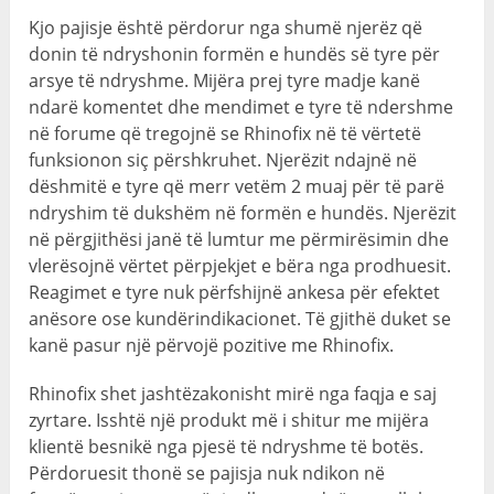
Kjo pajisje është përdorur nga shumë njerëz që
donin të ndryshonin formën e hundës së tyre për
arsye të ndryshme. Mijëra prej tyre madje kanë
ndarë komentet dhe mendimet e tyre të ndershme
në forume që tregojnë se Rhinofix në të vërtetë
funksionon siç përshkruhet. Njerëzit ndajnë në
dëshmitë e tyre që merr vetëm 2 muaj për të parë
ndryshim të dukshëm në formën e hundës. Njerëzit
në përgjithësi janë të lumtur me përmirësimin dhe
vlerësojnë vërtet përpjekjet e bëra nga prodhuesit.
Reagimet e tyre nuk përfshijnë ankesa për efektet
anësore ose kundërindikacionet. Të gjithë duket se
kanë pasur një përvojë pozitive me Rhinofix.
Rhinofix shet jashtëzakonisht mirë nga faqja e saj
zyrtare. Isshtë një produkt më i shitur me mijëra
klientë besnikë nga pjesë të ndryshme të botës.
Përdoruesit thonë se pajisja nuk ndikon në