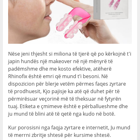
Nëse jeni thjesht si miliona të tjerë që po kërkojnë t'i
japin hundës një makeover në një mënyrë të
padëmshme dhe me kosto efektive, atëherë
Rhinofix është emri që mund t’i besoni. Në
dispozicion për blerje vetëm përmes faqes zyrtare
të prodhuesit, Kjo pajisje ka atë që duhet për të
përmirësuar veçorinë më të theksuar në fytyrën
tuaj. Etiketa e çmimeve është e përballueshme dhe
ju mund të blini atë të qetë nga kudo në botë.
Kur porosisni nga faqja zyrtare e internetit, Ju mund
të merrni zbritje shtesë për kursime shtesë.