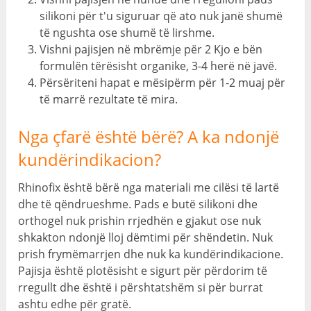
silikoni për t'u siguruar që ato nuk janë shumë
të ngushta ose shumë të lirshme.
Vishni pajisjen në mbrëmje për 2 Kjo e bën
formulën tërësisht organike, 3-4 herë në javë.
Përsëriteni hapat e mësipërm për 1-2 muaj për
të marrë rezultate të mira.
Nga çfarë është bërë? A ka ndonjë
kundërindikacion?
Rhinofix është bërë nga materiali me cilësi të lartë
dhe të qëndrueshme. Pads e butë silikoni dhe
orthogel nuk prishin rrjedhën e gjakut ose nuk
shkakton ndonjë lloj dëmtimi për shëndetin. Nuk
prish frymëmarrjen dhe nuk ka kundërindikacione.
Pajisja është plotësisht e sigurt për përdorim të
rregullt dhe është i përshtatshëm si për burrat
ashtu edhe për gratë.