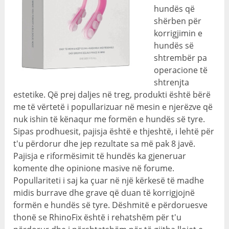
hundës që
shërben për
korrigjimin e
hundës së
shtrembër pa
operacione të
shtrenjta
estetike. Që prej daljes në treg, produkti është bërë
me të vërtetë i popullarizuar në mesin e njerëzve që
nuk ishin të kënaqur me formën e hundës së tyre.
Sipas prodhuesit, pajisja është e thjeshtë, i lehtë për
t'u përdorur dhe jep rezultate sa më pak 8 javë.
Pajisja e riformësimit të hundës ka gjeneruar
komente dhe opinione masive në forume.
Popullariteti i saj ka çuar në një kërkesë të madhe
midis burrave dhe grave që duan të korrigjojnë
formën e hundës së tyre. Dëshmitë e përdoruesve
thonë se RhinoFix është i rehatshëm për t'u