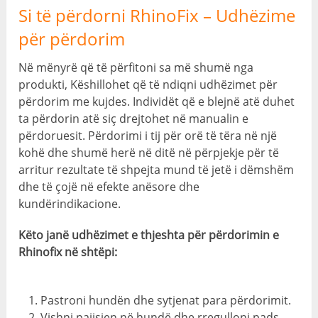
Si të përdorni RhinoFix – Udhëzime
për përdorim
Në mënyrë që të përfitoni sa më shumë nga
produkti, Këshillohet që të ndiqni udhëzimet për
përdorim me kujdes. Individët që e blejnë atë duhet
ta përdorin atë siç drejtohet në manualin e
përdoruesit. Përdorimi i tij për orë të tëra në një
kohë dhe shumë herë në ditë në përpjekje për të
arritur rezultate të shpejta mund të jetë i dëmshëm
dhe të çojë në efekte anësore dhe
kundërindikacione.
Këto janë udhëzimet e thjeshta për përdorimin e
Rhinofix në shtëpi:
Pastroni hundën dhe sytjenat para përdorimit.
Vishni pajisjen në hundë dhe rregulloni pads