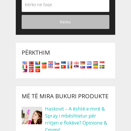
Kërko
PËRKTHIM
MË TË MIRA BUKURI PRODUKTE
Haskovit – A është e mirë &
Spray i mbështetur për
rritjen e flokëve? Opinione &
Çmimi!