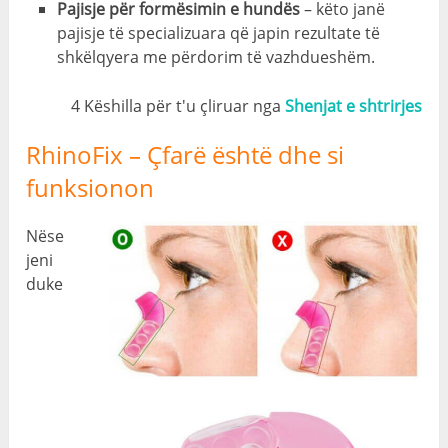
Pajisje për formësimin e hundës
– këto janë
pajisje të specializuara që japin rezultate të
shkëlqyera me përdorim të vazhdueshëm.
4 Këshilla për t'u çliruar nga
Shenjat e shtrirjes
RhinoFix – Çfarë është dhe si
funksionon
Nëse
jeni
duke