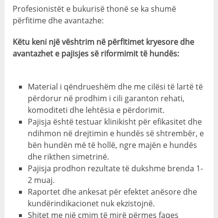
Profesionistët e bukurisë thonë se ka shumë
përfitime dhe avantazhe:
Këtu keni një vështrim në përfitimet kryesore dhe
avantazhet e pajisjes së riformimit të hundës:
Material i qëndrueshëm dhe me cilësi të lartë të
përdorur në prodhim i cili garanton rehati,
komoditeti dhe lehtësia e përdorimit.
Pajisja është testuar klinikisht për efikasitet dhe
ndihmon në drejtimin e hundës së shtrembër, e
bën hundën më të hollë, ngre majën e hundës
dhe rikthen simetrinë.
Pajisja prodhon rezultate të dukshme brenda 1-
2 muaj.
Raportet dhe ankesat për efektet anësore dhe
kundërindikacionet nuk ekzistojnë.
Shitet me një çmim të mirë përmes faqes