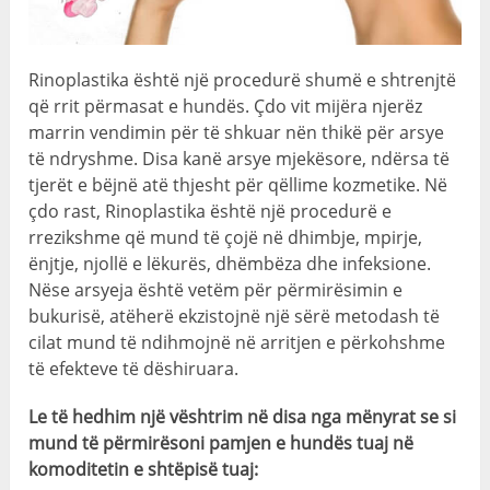
Rinoplastika është një procedurë shumë e shtrenjtë
që rrit përmasat e hundës. Çdo vit mijëra njerëz
marrin vendimin për të shkuar nën thikë për arsye
të ndryshme. Disa kanë arsye mjekësore, ndërsa të
tjerët e bëjnë atë thjesht për qëllime kozmetike. Në
çdo rast, Rinoplastika është një procedurë e
rrezikshme që mund të çojë në dhimbje, mpirje,
ënjtje, njollë e lëkurës, dhëmbëza dhe infeksione.
Nëse arsyeja është vetëm për përmirësimin e
bukurisë, atëherë ekzistojnë një sërë metodash të
cilat mund të ndihmojnë në arritjen e përkohshme
të efekteve të dëshiruara.
Le të hedhim një vështrim në disa nga mënyrat se si
mund të përmirësoni pamjen e hundës tuaj në
komoditetin e shtëpisë tuaj: