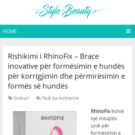
HOME
Rishikimi i RhinoFix – Brace
inovative për formësimin e hundës
për korrigjimin dhe përmirësimin e
formës së hundës
bukuri
Nuk ka komente
RhinoFix
është
një mbajtës
unik për
formësimin e