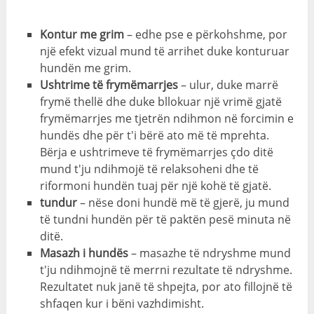
Kontur me grim
– edhe pse e përkohshme, por
një efekt vizual mund të arrihet duke konturuar
hundën me grim.
Ushtrime të frymëmarrjes
– ulur, duke marrë
frymë thellë dhe duke bllokuar një vrimë gjatë
frymëmarrjes me tjetrën ndihmon në forcimin e
hundës dhe për t'i bërë ato më të mprehta.
Bërja e ushtrimeve të frymëmarrjes çdo ditë
mund t'ju ndihmojë të relaksoheni dhe të
riformoni hundën tuaj për një kohë të gjatë.
tundur
– nëse doni hundë më të gjerë, ju mund
të tundni hundën për të paktën pesë minuta në
ditë.
Masazh i hundës
– masazhe të ndryshme mund
t'ju ndihmojnë të merrni rezultate të ndryshme.
Rezultatet nuk janë të shpejta, por ato fillojnë të
shfaqen kur i bëni vazhdimisht.