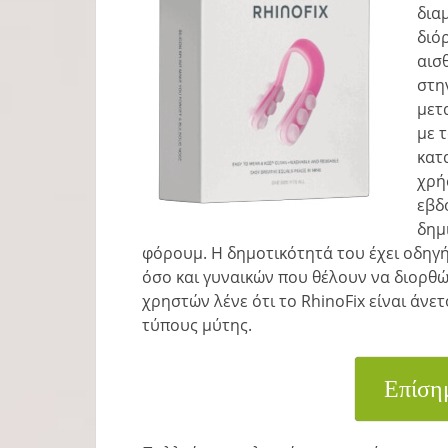
δια
διό
αισ
στη
μετ
με 
κατ
χρή
εβδ
δημ
φόρουμ. Η δημοτικότητά του έχει οδηγ
όσο και γυναικών που θέλουν να διορθώ
χρηστών λένε ότι το RhinoFix είναι άνε
τύπους μύτης.
Επίση