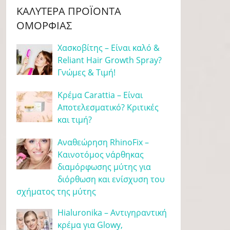
ΚΑΛΎΤΕΡΑ ΠΡΟΪΌΝΤΑ
ΟΜΟΡΦΙΆΣ
Χασκοβίτης – Είναι καλό &
Reliant Hair Growth Spray?
Γνώμες & Τιμή!
Κρέμα Carattia – Είναι
Αποτελεσματικό? Κριτικές
και τιμή?
Αναθεώρηση RhinoFix –
Καινοτόμος νάρθηκας
διαμόρφωσης μύτης για
διόρθωση και ενίσχυση του
σχήματος της μύτης
Hialuronika – Αντιγηραντική
κρέμα για Glowy,