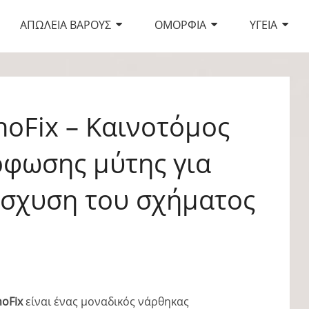
ΑΠΏΛΕΙΑ ΒΆΡΟΥΣ
ΟΜΟΡΦΙΆ
ΥΓΕΊΑ
oFix – Καινοτόμος
φωσης μύτης για
ίσχυση του σχήματος
noFix
είναι ένας μοναδικός νάρθηκας