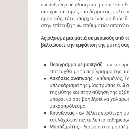
επικίνδυνη επέμβαση που μπορεί να οδη
αποχρωματισμός του δέρματος, ουλές κα
ομορφιάς, τότε υπάρχει ένας αριθμός 
στην επίτευξη των επιθυμητών αποτελ
Ας ρίξουμε μια ματιά σε μερικούς από 
βελτιώσετε την εμφάνιση της μύτης σας
Περίγραμμα με μακιγιάζ
– αν και πρ
επιτευχθεί με το περίγραμμα της μύτ
Ασκήσεις αναπνοής
– καθισμένος, Τ
μπλοκάρισμα της μίας τρύπας ενώ α
της μύτης και στην αύξηση της οξύ
μπορεί να σας βοηθήσει να χαλαρώ
μακροπρόθεσμα.
Κουνώντας
– αν θέλετε ευρύτερη μύ
τουλάχιστον πέντε λεπτά καθημεριν
Μασάζ μύτης
– διαφορετικά μασάζ 