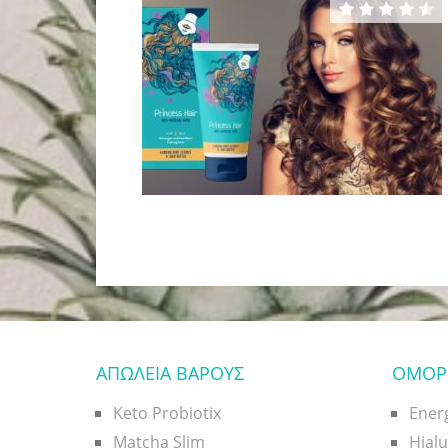
ΑΠΩΛΕΙΑ ΒΑΡΟΥΣ
ΟΜΟΡ
Keto Probiotix
Ener
Matcha Slim
Hial