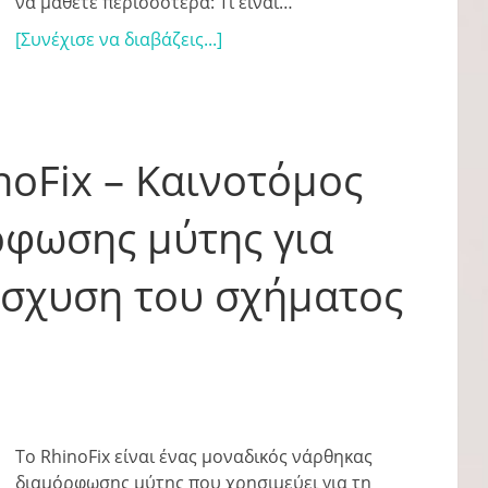
να μάθετε περισσότερα: Τι είναι…
[Συνέχισε να διαβάζεις...]
oFix – Καινοτόμος
φωσης μύτης για
ίσχυση του σχήματος
Το RhinoFix είναι ένας μοναδικός νάρθηκας
διαμόρφωσης μύτης που χρησιμεύει για τη