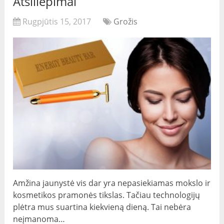
Atsiliepimai
Rugpjūtis 15, 2017
Grožis
Amžina jaunystė vis dar yra nepasiekiamas mokslo ir
kosmetikos pramonės tikslas. Tačiau technologijų
plėtra mus suartina kiekvieną dieną. Tai nebėra
neįmanoma…