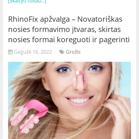
[Skaityti toliau...]
RhinoFix apžvalga – Novatoriškas
nosies formavimo įtvaras, skirtas
nosies formai koreguoti ir pagerinti
Gegužė 16, 2022
Grožis