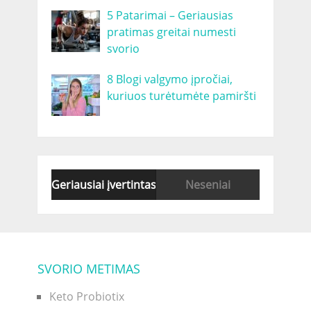
5 Patarimai – Geriausias
pratimas greitai numesti
svorio
8 Blogi valgymo įpročiai,
kuriuos turėtumėte pamiršti
Geriausiai įvertintas
Neseniai
SVORIO METIMAS
Keto Probiotix