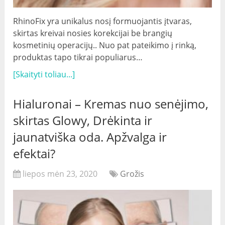
RhinoFix yra unikalus nosį formuojantis įtvaras,
skirtas kreivai nosies korekcijai be brangių
kosmetinių operacijų.. Nuo pat pateikimo į rinką,
produktas tapo tikrai populiarus…
[Skaityti toliau...]
Hialuronai – Kremas nuo senėjimo,
skirtas Glowy, Drėkinta ir
jaunatviška oda. Apžvalga ir
efektai?
liepos mėn 23, 2020
Grožis