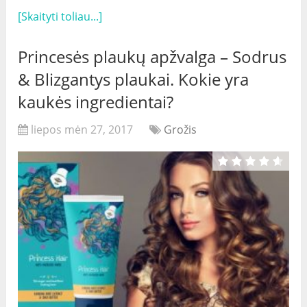
[Skaityti toliau...]
Princesės plaukų apžvalga – Sodrus
& Blizgantys plaukai. Kokie yra
kaukės ingredientai?
liepos mėn 27, 2017
Grožis