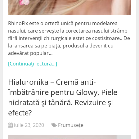
RhinoFix este o orteză unică pentru modelarea
nasului, care servește la corectarea nasului strâmb
fără intervenții chirurgicale estetice costisitoare.. De
la lansarea sa pe piață, produsul a devenit cu
adevărat popular…
[Continuați lectură...]
Hialuronika – Cremă anti-
îmbătrânire pentru Glowy, Piele
hidratată și tânără. Revizuire și
efecte?
iulie 23, 2020
Frumuseţe