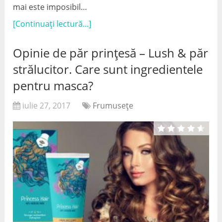
mai este imposibil…
[Continuați lectură...]
Opinie de păr prințesă – Lush & păr
strălucitor. Care sunt ingredientele
pentru masca?
iulie 27, 2017
Frumuseţe