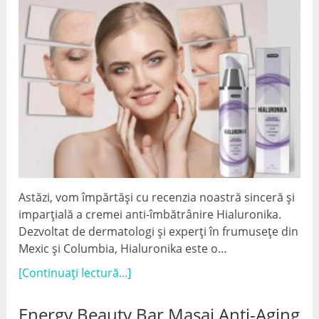
Astăzi, vom împărtăși cu recenzia noastră sinceră și
imparțială a cremei anti-îmbătrânire Hialuronika.
Dezvoltat de dermatologi și experți în frumusețe din
Mexic și Columbia, Hialuronika este o…
[Continuați lectură...]
Energy Beauty Bar Masaj Anti-Aging